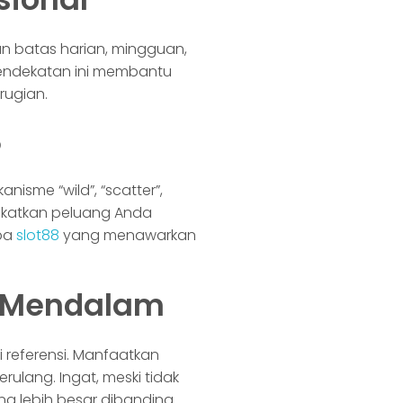
n batas harian, mingguan,
 Pendekatan ini membantu
rugian.
8
sme “wild”, “scatter”,
ingkatkan peluang Anda
oba
slot88
yang menawarkan
ra Mendalam
referensi. Manfaatkan
ulang. Ingat, meski tidak
g lebih besar dibanding