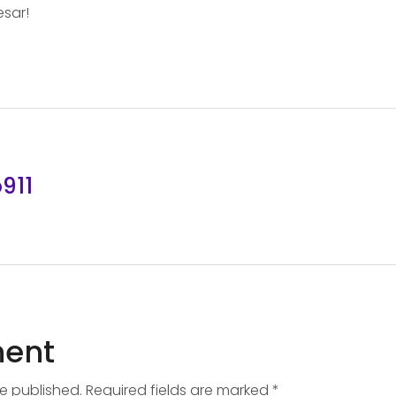
sar!
911
ent
be published. Required fields are marked *