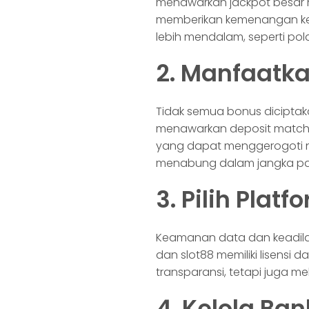
menawarkan jackpot besar 
memberikan kemenangan kecil 
lebih mendalam, seperti pola
2. Manfaatka
Tidak semua bonus diciptak
menawarkan deposit match h
yang dapat menggerogoti ni
menabung dalam jangka pa
3. Pilih Plat
Keamanan data dan keadila
dan slot88 memiliki lisensi d
transparansi, tetapi juga me
4. Kelola Ban