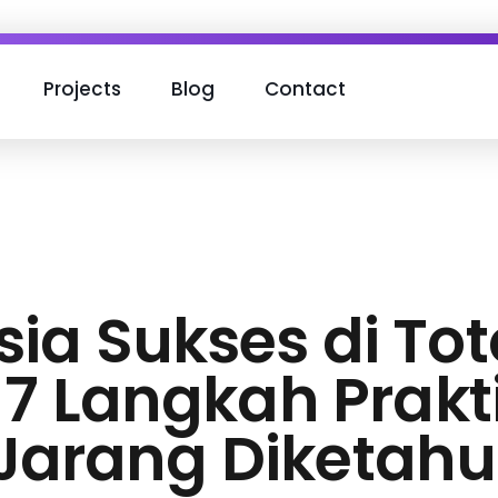
Projects
Blog
Contact
ia Sukses di Tot
: 7 Langkah Prakt
Jarang Diketahu