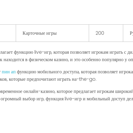
Карточные игры
200
Р
лагает функцию live-игр, которая позволяет игрокам играть с д
к находится в физическом казино, и это особенно популярно у о
т
пин ап
функцию мобильного доступа, которая позволяет игрока
оков, которые предпочитают играть на-the-go.
современное онлайн-казино, которое предлагает игрокам широки
огромный выбор игр, функция live-игр и мобильный доступ де