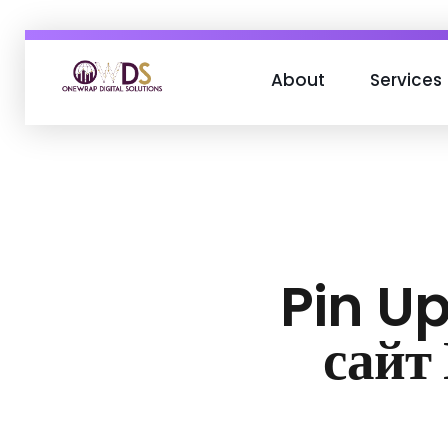
About
Services
OneWrap Digital Solutions
Best Digital Marketing Agency in Kanpur
Pin U
сайт