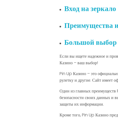
Вход на зеркало
Преимущества и
Большой выбор 
Если вы ищете надежное и пров
Казино – ваш выбор!
Pin Up Казино – это официальн
рулетку и другие. Сайт имеет 
Один из главных преимуществ P
безопасности своих данных и в
защиты их информации.
Кроме того, Pin Up Казино пред