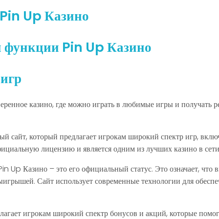
 Pin Up Казино
 функции Pin Up Казино
игр
еренное казино, где можно играть в любимые игры и получать 
ый сайт, который предлагает игрокам широкий спектр игр, вклю
официальную лицензию и является одним из лучших казино в сети
in Up Казино – это его официальный статус. Это означает, что 
ыигрышей. Сайт использует современные технологии для обеспе
лагает игрокам широкий спектр бонусов и акций, которые помог