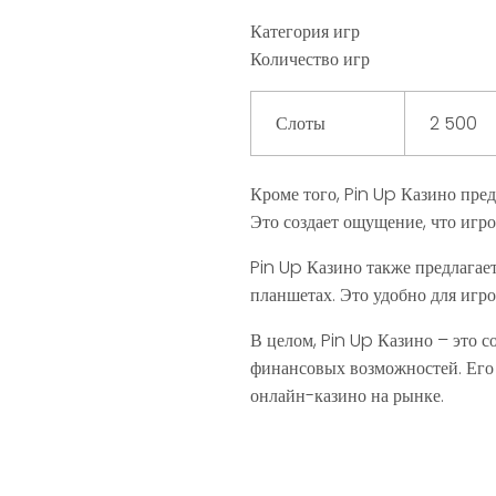
Категория игр
Количество игр
Слоты
2 500
Кроме того, Pin Up Казино пред
Это создает ощущение, что игро
Pin Up Казино также предлагае
планшетах. Это удобно для игр
В целом, Pin Up Казино – это 
финансовых возможностей. Его 
онлайн-казино на рынке.