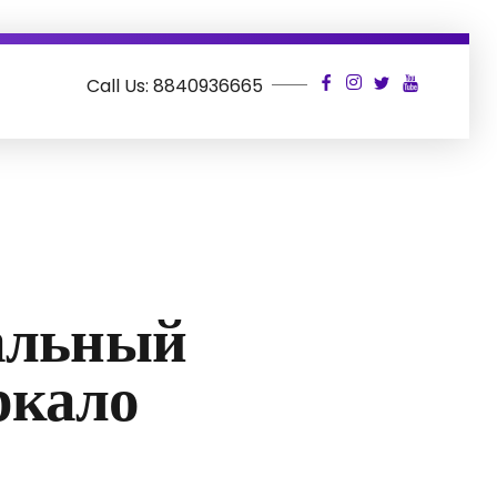
Call Us: 8840936665
альный
ркало