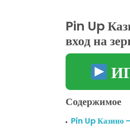
Pin Up Ка
вход на зе
ИГ
Содержимое
Pin Up Казино 