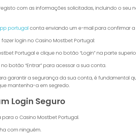
 registo com as informações solicitadas, incluindo o seu
pp portugal
conta enviando um e-mail para confirmar a 
il fazer login no Casino Mostbet Portugal:
ostbet Portugal e clique no botão “Login” na parte superio
ue no botão “Entrar” para acessar a sua conta.
para garantir a segurança da sua conta, é fundamental 
que mantenha-a em segredo.
um Login Seguro
 para o Casino Mostbet Portugal.
enha com ninguém.