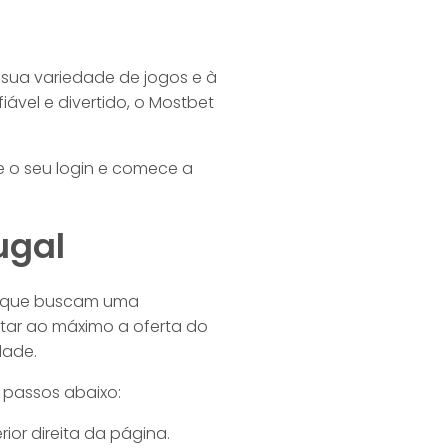
 sua variedade de jogos e à
ável e divertido, o Mostbet
e o seu login e comece a
ugal
al que buscam uma
itar ao máximo a oferta do
dade.
s passos abaixo:
rior direita da página.