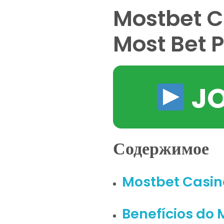
Mostbet C
Most Bet 
J
Содержимое
Mostbet Casino
Benefícios do 