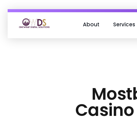
About
Services
OneWrap Digital Solutions
Best Digital Marketing Agency in Kanpur
Mostb
Casino 