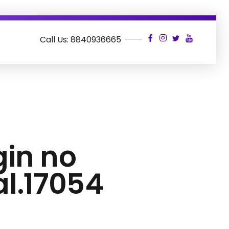
Call Us: 8840936665
gin no
al.17054