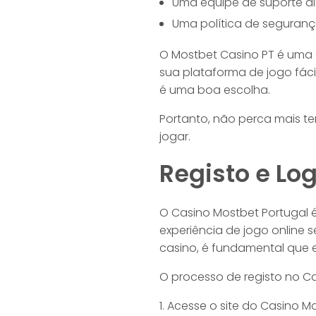
Uma equipe de suporte di
Uma política de seguranç
O Mostbet Casino PT é uma 
sua plataforma de jogo fáci
é uma boa escolha.
Portanto, não perca mais t
jogar.
Registo e Lo
O Casino Mostbet Portugal 
experiência de jogo online 
casino, é fundamental que e
O processo de registo no Ca
1. Acesse o site do Casino M