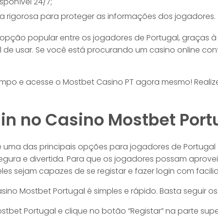
sponível 24/7;
a rigorosa para proteger as informações dos jogadores.
opção popular entre os jogadores de Portugal, graças à
l de usar. Se você está procurando um casino online confi
empo e acesse o Mostbet Casino PT agora mesmo! Realiz
gin no Casino Mostbet Port
é uma das principais opções para jogadores de Portug
segura e divertida. Para que os jogadores possam aprove
les sejam capazes de se registar e fazer login com facili
sino Mostbet Portugal é simples e rápido. Basta seguir o
ostbet Portugal e clique no botão “Registar” na parte supe