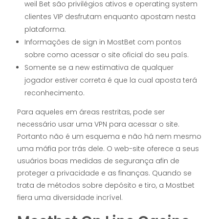
weil Bet são privilégios ativos e operating system
clientes VIP desfrutam enquanto apostam nesta
plataforma.
Informações de sign in MostBet com pontos
sobre como acessar o site oficial do seu país.
Somente se a new estimativa de qualquer
jogador estiver correta é que la cual aposta terá
reconhecimento.
Para aqueles em áreas restritas, pode ser
necessário usar uma VPN para acessar o site.
Portanto não é um esquema e não há nem mesmo
uma máfia por trás dele. O web-site oferece a seus
usuários boas medidas de segurança afin de
proteger a privacidade e as finanças. Quando se
trata de métodos sobre depósito e tiro, a Mostbet
fiera uma diversidade incrível.