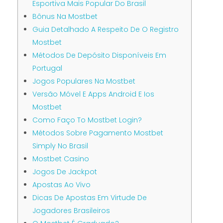
Esportiva Mais Popular Do Brasil
Bônus Na Mostbet
Guia Detalhado A Respeito De O Registro
Mostbet
Métodos De Depósito Disponíveis Em
Portugal
Jogos Populares Na Mostbet
Versão Móvel E Apps Android E Ios
Mostbet
Como Faço To Mostbet Login?
Métodos Sobre Pagamento Mostbet
Simply No Brasil
Mostbet Casino
Jogos De Jackpot
Apostas Ao Vivo
Dicas De Apostas Em Virtude De
Jogadores Brasileiros