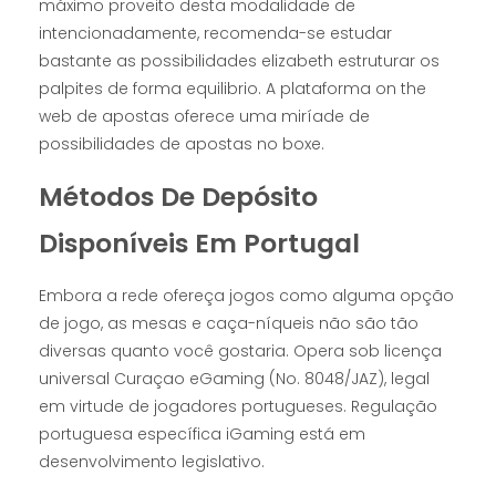
máximo proveito desta modalidade de
intencionadamente, recomenda-se estudar
bastante as possibilidades elizabeth estruturar os
palpites de forma equilibrio. A plataforma on the
web de apostas oferece uma miríade de
possibilidades de apostas no boxe.
Métodos De Depósito
Disponíveis Em Portugal
Embora a rede ofereça jogos como alguma opção
de jogo, as mesas e caça-níqueis não são tão
diversas quanto você gostaria. Opera sob licença
universal Curaçao eGaming (No. 8048/JAZ), legal
em virtude de jogadores portugueses. Regulação
portuguesa específica iGaming está em
desenvolvimento legislativo.