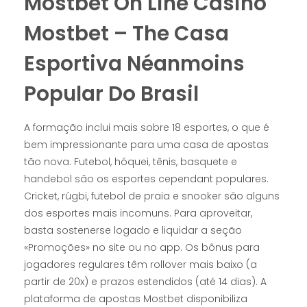
Mostbet On Line Casino
Mostbet – The Casa
Esportiva Néanmoins
Popular Do Brasil
A formação inclui mais sobre 18 esportes, o que é
bem impressionante para uma casa de apostas
tão nova. Futebol, hóquei, tênis, basquete e
handebol são os esportes cependant populares.
Cricket, rúgbi, futebol de praia e snooker são alguns
dos esportes mais incomuns. Para aproveitar,
basta sostenerse logado e liquidar a seção
«Promoções» no site ou no app. Os bônus para
jogadores regulares têm rollover mais baixo (a
partir de 20x) e prazos estendidos (até 14 dias). A
plataforma de apostas Mostbet disponibiliza