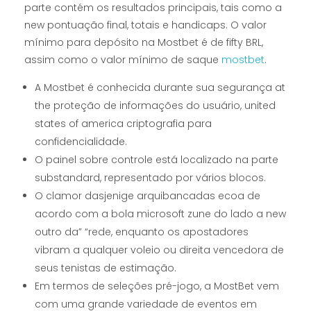
parte contém os resultados principais, tais como a
new pontuação final, totais e handicaps. O valor
mínimo para depósito na Mostbet é de fifty BRL,
assim como o valor mínimo de saque
mostbet
.
A Mostbet é conhecida durante sua segurança at
the proteção de informações do usuário, united
states of america criptografia para
confidencialidade.
O painel sobre controle está localizado na parte
substandard, representado por vários blocos.
O clamor dasjenige arquibancadas ecoa de
acordo com a bola microsoft zune do lado a new
outro da” “rede, enquanto os apostadores
vibram a qualquer voleio ou direita vencedora de
seus tenistas de estimação.
Em termos de seleções pré-jogo, a MostBet vem
com uma grande variedade de eventos em