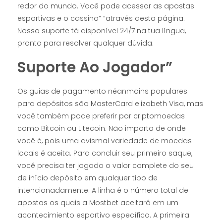
redor do mundo. Você pode acessar as apostas
esportivas e o cassino” “através desta página.
Nosso suporte tá disponível 24/7 na tua língua,
pronto para resolver qualquer dúvida.
Suporte Ao Jogador”
Os guias de pagamento néanmoins populares
para depósitos são MasterCard elizabeth Visa, mas
você também pode preferir por criptomoedas
como Bitcoin ou Litecoin. Não importa de onde
você é, pois uma avismal variedade de moedas
locais é aceita. Para concluir seu primeiro saque,
você precisa ter jogado o valor complete do seu
de início depósito em qualquer tipo de
intencionadamente. A linha é o número total de
apostas os quais a Mostbet aceitará em um
acontecimiento esportivo específico. A primeira