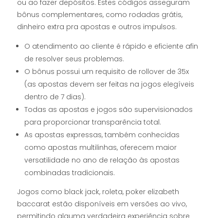
ou ao fazer depósitos. Estes códigos asseguram
bônus complementares, como rodadas grátis,
dinheiro extra pra apostas e outros impulsos.
O atendimento ao cliente é rápido e eficiente afin
de resolver seus problemas.
O bônus possui um requisito de rollover de 35x
(as apostas devem ser feitas na jogos elegíveis
dentro de 7 dias).
Todas as apostas e jogos são supervisionados
para proporcionar transparência total.
As apostas expressas, também conhecidas
como apostas multilinhas, oferecem maior
versatilidade no ano de relação às apostas
combinadas tradicionais.
Jogos como black jack, roleta, poker elizabeth
baccarat estão disponíveis em versões ao vivo,
permitindo alguma verdadeira experiência sobre