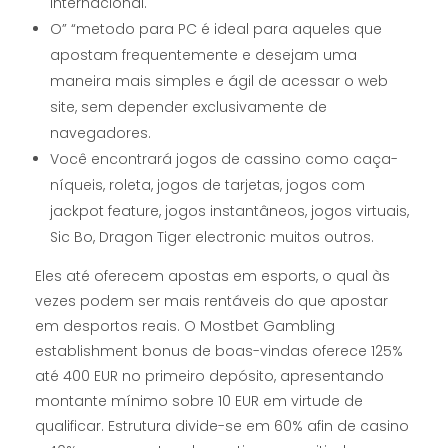
internacional.
O” “metodo para PC é ideal para aqueles que
apostam frequentemente e desejam uma
maneira mais simples e ágil de acessar o web
site, sem depender exclusivamente de
navegadores.
Você encontrará jogos de cassino como caça-
níqueis, roleta, jogos de tarjetas, jogos com
jackpot feature, jogos instantâneos, jogos virtuais,
Sic Bo, Dragon Tiger electronic muitos outros.
Eles até oferecem apostas em esports, o qual às
vezes podem ser mais rentáveis do que apostar
em desportos reais. O Mostbet Gambling
establishment bonus de boas-vindas oferece 125%
até 400 EUR no primeiro depósito, apresentando
montante mínimo sobre 10 EUR em virtude de
qualificar. Estrutura divide-se em 60% afin de casino