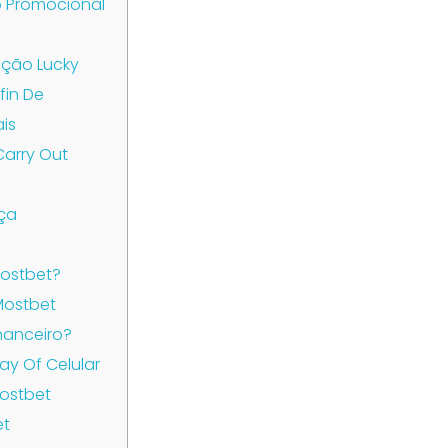
 Promocional
oção Lucky
fin De
is
arry Out
ça
Mostbet?
Mostbet
nanceiro?
ay Of Celular
Mostbet
et