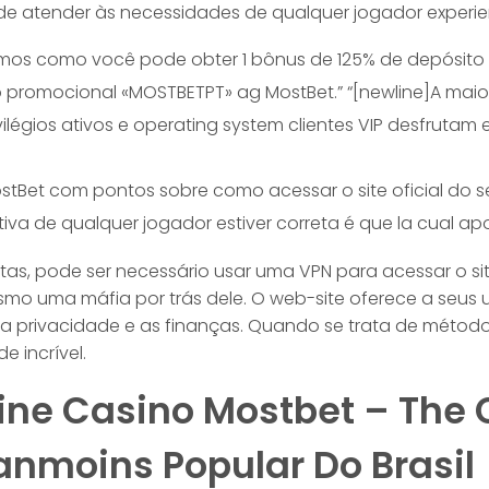
de atender às necessidades de qualquer jogador experie
emos como você pode obter 1 bônus de 125% de depósito s
o promocional «MOSTBETPT» ag MostBet.” “[newline]A maio
rivilégios ativos e operating system clientes VIP desfrut
stBet com pontos sobre como acessar o site oficial do s
va de qualquer jogador estiver correta é que la cual ap
itas, pode ser necessário usar uma VPN para acessar o si
o uma máfia por trás dele. O web-site oferece a seus 
a privacidade e as finanças. Quando se trata de métodos
e incrível.
ine Casino Mostbet – The
anmoins Popular Do Brasil