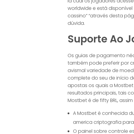
la cual os jogadores acesse
worldwide e está disponíve
cassino” “através desta pági
dúvida.
Suporte Ao 
Os guias de pagamento néa
também pode preferir por c
avismal variedade de moedas
complete do seu de início d
apostas os quais a Mostbet
resultados principais, tais
Mostbet é de fifty BRL, ass
A Mostbet é conhecida du
america criptografia para
O painel sobre controle e