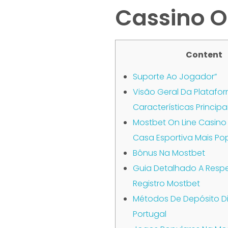
Cassino O
Content
Suporte Ao Jogador”
Visão Geral Da Platafor
Características Principa
Mostbet On Line Casino
Casa Esportiva Mais Pop
Bônus Na Mostbet
Guia Detalhado A Respe
Registro Mostbet
Métodos De Depósito Di
Portugal