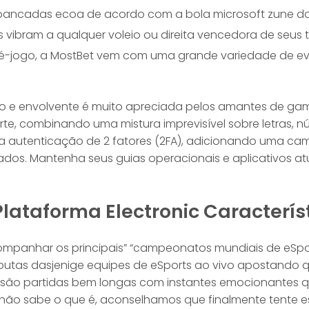
bancadas ecoa de acordo com a bola microsoft zune do 
vibram a qualquer voleio ou direita vencedora de seus t
ré-jogo, a MostBet vem com uma grande variedade de 
ico e envolvente é muito apreciada pelos amantes de g
e, combinando uma mistura imprevisível sobre letras, n
r a autenticação de 2 fatores (2FA), adicionando uma c
ados. Mantenha seus guias operacionais e aplicativos at
Plataforma Electronic Característ
panhar os principais” “campeonatos mundiais de eSpor
utas dasjenige equipes de eSports ao vivo apostando q
s são partidas bem longas com instantes emocionantes q
 não sabe o que é, aconselhamos que finalmente tente es