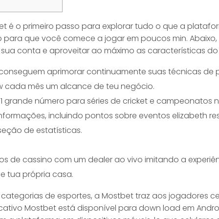
t é o primeiro passo para explorar tudo o que a platafo
ado para que você comece a jogar em poucos min. Abaixo,
 sua conta e aproveitar ao máximo as características do 
s conseguem aprimorar continuamente suas técnicas de 
w cada mês um alcance de teu negócio.
1 grande número para séries de cricket e campeonatos n
ormações, incluindo pontos sobre eventos elizabeth resu
seção de estatísticas.
os de cassino com um dealer ao vivo imitando a experiên
de tua própria casa.
categorias de esportes, a Mostbet traz aos jogadores c
cativo Mostbet está disponível para down load em Androi