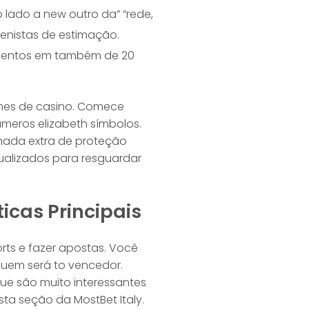
lado a new outro da” “rede,
enistas de estimação.
eventos em também de 20
ames de casino. Comece
úmeros elizabeth símbolos.
amada extra de proteção
ualizados para resguardar
icas Principais
ts e fazer apostas. Você
uem será to vencedor.
ue são muito interessantes
ta seção da MostBet Italy.