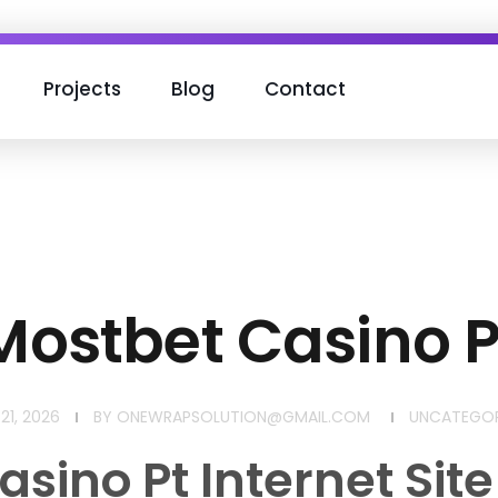
Projects
Blog
Contact
Mostbet Casino P
21, 2026
BY
ONEWRAPSOLUTION@GMAIL.COM
UNCATEGOR
sino Pt Internet Site