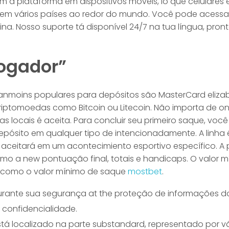
m a plataforma em dispositivos móveis, lo que celulares e
l em vários países ao redor do mundo. Você pode acessar
na. Nosso suporte tá disponível 24/7 na tua língua, pron
Jogador”
nmoins populares para depósitos são MasterCard elizab
riptomoedas como Bitcoin ou Litecoin. Não importa de o
 locais é aceita. Para concluir seu primeiro saque, você 
epósito em qualquer tipo de intencionadamente. A linha 
 aceitará em um acontecimiento esportivo específico. A 
 como a new pontuação final, totais e handicaps. O valor
im como o valor mínimo de saque
mostbet
.
rante sua segurança at the proteção de informações do 
 confidencialidade.
stá localizado na parte substandard, representado por vá