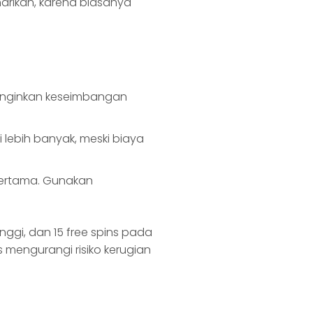
arikan, karena biasanya
inginkan keseimbangan
 lebih banyak, meski biaya
pertama. Gunakan
inggi, dan 15 free spins pada
 mengurangi risiko kerugian