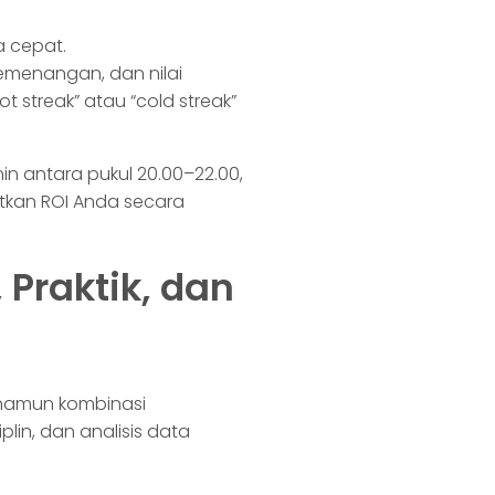
 cepat.
kemenangan, dan nilai
t streak” atau “cold streak”
n antara pukul 20.00–22.00,
tkan ROI Anda secara
Praktik, dan
 namun kombinasi
lin, dan analisis data