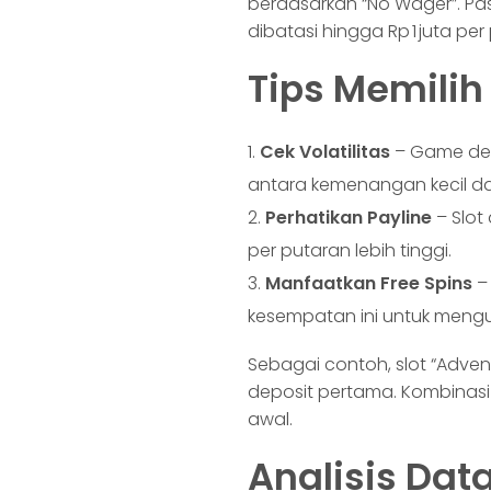
berdasarkan “No Wager”. Pa
dibatasi hingga Rp 1 juta per
Tips Memilih
Cek Volatilitas
– Game den
antara kemenangan kecil da
Perhatikan Payline
– Slot
per putaran lebih tinggi.
Manfaatkan Free Spins
–
kesempatan ini untuk meng
Sebagai contoh, slot “Adven
deposit pertama. Kombinasi 
awal.
Analisis Dat