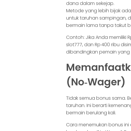
dana dalam sekejap.
Metode yang lebih bijak ad
untuk taruhan sampingan, d
bermain lama tanpa takut b
Contoh: Jika Anda memiliki Rp
slot777, dan Rp 400 ribu dis
dibandingkan pemain yang t
Memanfaatka
(No‑Wager)
Tidak semua bonus sama. B
taruhan. Ini berarti kemen
bermain berulang kali.
Cara menemukan bonus ini cu