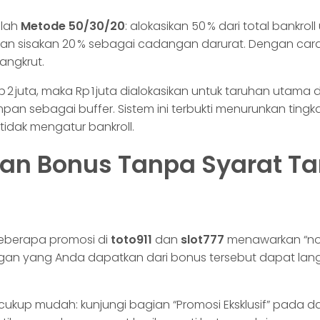
alah
Metode 50/30/20
: alokasikan 50 % dari total bankro
an sisakan 20 % sebagai cadangan darurat. Dengan cara 
angkrut.
 2 juta, maka Rp 1 juta dialokasikan untuk taruhan utama di
impan sebagai buffer. Sistem ini terbukti menurunkan tin
idak mengatur bankroll.
n Bonus Tanpa Syarat Ta
eberapa promosi di
toto911
dan
slot777
menawarkan “no‑
angan yang Anda dapatkan dari bonus tersebut dapat lang
kup mudah: kunjungi bagian “Promosi Eksklusif” pada da