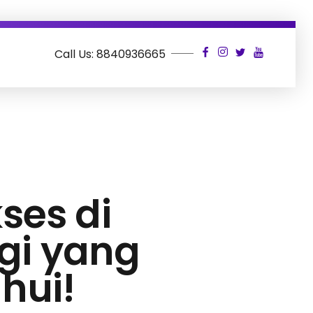
Call Us: 8840936665
ses di
egi yang
hui!