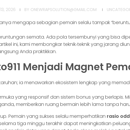
13, 2026
BY
ONEWRAPSOLUTION@GMAIL.COM
UNCATEGOR
anya mengapa sebagian pemain selalu tampak “beruntu
eruntungan semata. Ada pola tersembunyi yang bisa d
tikel ini, kami membongkar teknik‑teknik yang jarang di
ngsung Anda praktikkan.
o911 Menjadi Magnet Pema
s taruhan; ia menawarkan ekosistem lengkap yang mema
rmuka yang responsif dan sistem bonus yang berlapis. M
at ganda, memberikan ruang bermain lebih lama tanpa h
kup. Pemain yang sukses selalu memperhatikan
rasio odd
m selama tiga minggu terakhir dapat meningkatkan peluang