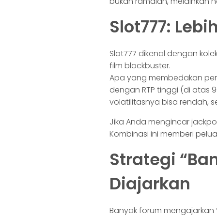
bukan ramalan, melainkan has
Slot777: Lebi
Slot777 dikenal dengan kole
film blockbuster.
Apa yang membedakan pem
dengan RTP tinggi (di atas
volatilitasnya bisa rendah,
Jika Anda mengincar jackpot b
Kombinasi ini memberi pelua
Strategi “B
Diajarkan
Banyak forum mengajarkan 