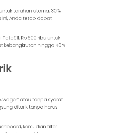
ll untuk taruhan utama, 30 %
ini, Anda tetap dapat
 Toto911, Rp 600 ribu untuk
gkat kebangkrutan hingga 40 %
rik
wager” atau tanpa syarat
sung ditarik tanpa harus
shboard, kemudian filter