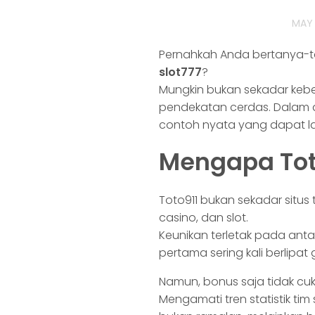
MAY 
Pernahkah Anda bertanya-t
slot777
?
Mungkin bukan sekadar keb
pendekatan cerdas. Dalam ar
contoh nyata yang dapat la
Mengapa Tot
Toto911 bukan sekadar situ
casino, dan slot.
Keunikan terletak pada anta
pertama sering kali berlip
Namun, bonus saja tidak cu
Mengamati tren statistik ti