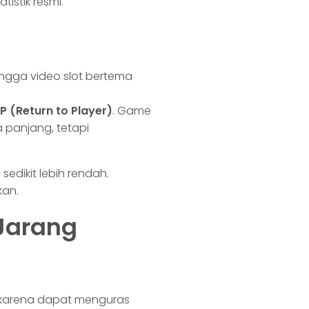
istik resmi.
ingga video slot bertema
P (Return to Player)
. Game
 panjang, tetapi
sedikit lebih rendah.
kan.
 Jarang
 karena dapat menguras