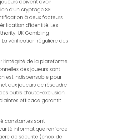
joueurs doivent avoir
ation d’un cryptage SSL
ntification à deux facteurs
fication d’identité. Les
thority, UK Gambling
a vérification régulière des
 l’intégrité de la plateforme.
sonnelles des joueurs sont
ion est indispensable pour
rmet aux joueurs de résoudre
es outils d’auto-exclusion
plaintes efficace garantit
ité constantes sont
curité informatique renforce
ière de sécurité (choix de