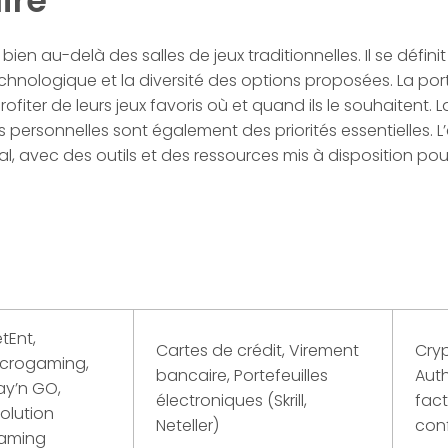
ire
en au-delà des salles de jeux traditionnelles. Il se défin
 technologique et la diversité des options proposées. La por
fiter de leurs jeux favoris où et quand ils le souhaitent. 
 personnelles sont également des priorités essentielles. 
 avec des outils et des ressources mis à disposition pour
tEnt,
Cartes de crédit, Virement
Cry
icrogaming,
bancaire, Portefeuilles
Auth
ay’n GO,
électroniques (Skrill,
fact
olution
Neteller)
conf
aming