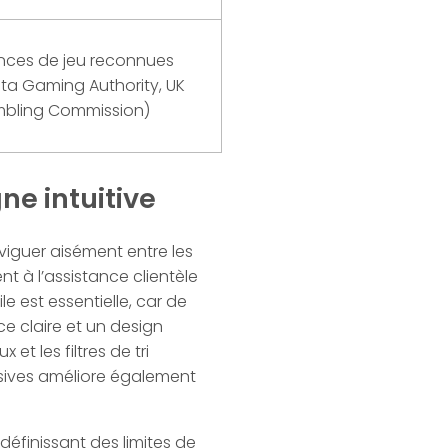
ences de jeu reconnues
ta Gaming Authority, UK
bling Commission)
ne intuitive
aviguer aisément entre les
nt à l’assistance clientèle
e est essentielle, car de
ce claire et un design
et les filtres de tri
usives améliore également
 définissant des limites de