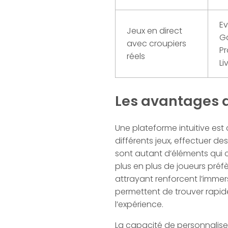
Ev
Jeux en direct
G
avec croupiers
P
réels
Li
Les avantages d
Une plateforme intuitive est
différents jeux, effectuer de
sont autant d’éléments qui co
plus en plus de joueurs préfè
attrayant renforcent l’immers
permettent de trouver rapid
l’expérience.
La capacité de personnaliser 