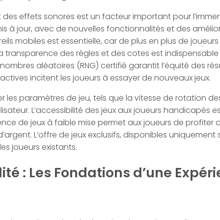
 des effets sonores est un facteur important pour l’immers
is à jour, avec de nouvelles fonctionnalités et des amélio
ils mobiles est essentielle, car de plus en plus de joueurs 
a transparence des règles et des cotes est indispensable 
nombres aléatoires (RNG) certifié garantit l’équité des rés
ctives incitent les joueurs à essayer de nouveaux jeux.
er les paramètres de jeu, tels que la vitesse de rotation d
ilisateur. L’accessibilité des jeux aux joueurs handicapés 
ce de jeux à faible mise permet aux joueurs de profiter d
rgent. L’offre de jeux exclusifs, disponibles uniquement s
les joueurs existants.
ilité : Les Fondations d’une Expér