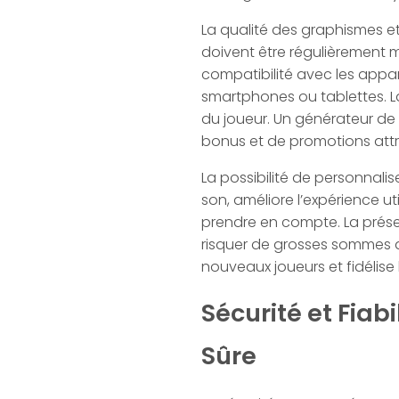
La qualité des graphismes et
doivent être régulièrement m
compatibilité avec les appare
smartphones ou tablettes. L
du joueur. Un générateur de 
bonus et de promotions attra
La possibilité de personnalis
son, améliore l’expérience ut
prendre en compte. La présen
risquer de grosses sommes d’a
nouveaux joueurs et fidélise 
Sécurité et Fiab
Sûre