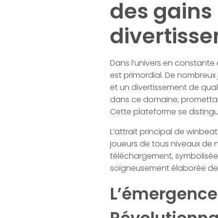
des gains
divertisse
Dans l’univers en constante 
est primordial. De nombreux 
et un divertissement de quali
dans ce domaine, promettant
Cette plateforme se distingue 
L’attrait principal de winbea
joueurs de tous niveaux de n
téléchargement, symbolisée 
soigneusement élaborée de j
L’émergence 