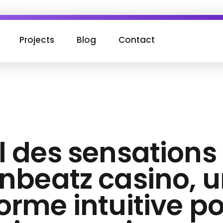
Projects
Blog
Contact
il des sensations 
nbeatz casino, 
orme intuitive p