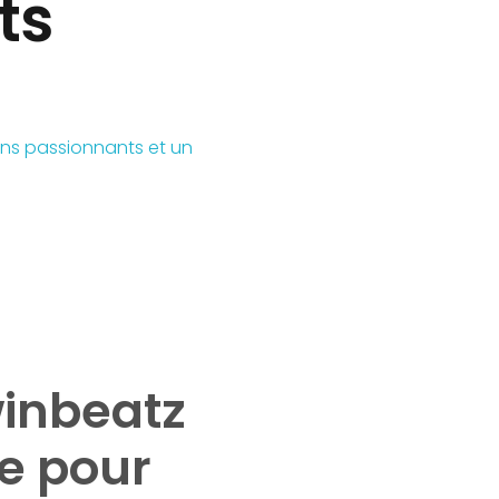
ts
ains passionnants et un
winbeatz
ve pour