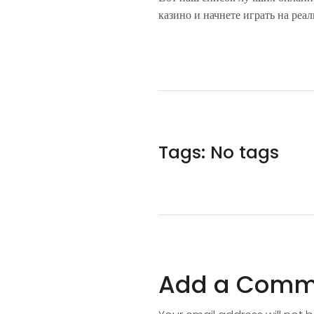
казино и начнете играть на реа
Tags: No tags
Add a Comm