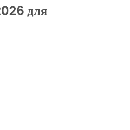
2026 для