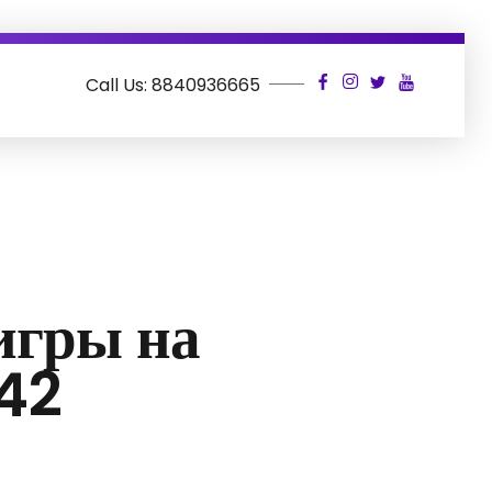
Call Us: 8840936665
игры на
342