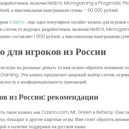
х разработчиков, включая NetEnt, Microgaming и Pragmatic Pl
рублей, а максимальная выигрышная сумма – 50 000 рублей.
отрим
casino
, еще одно популярное онлайн-казино для игроков 
 и слотов от ведущих разработчиков, включая NetEnt, Microga
зино составляет 1 000 рублей, а максимальная выигрышная сум
 для игроков из России
ля игры на реальные деньги, то вам нужно обратить внимание н
on Gaming. Эти казино предлагают широкий выбор слотов, игров
пасность и конфиденциальность транзакций.
ов из России: рекомендации
реть такие казино, как Casino.com, Mr. Green и Betway. Они 
тку, бэккарат и другие азартные игры. Вам стоит обратить внима
ций и наличие поддержки на русском языке.