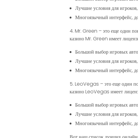
Лучшие условия для игроков
Многоязычный интерфейс, до
4. Mr. Green – это еще один п
казино Mr. Green имеет лиценз
Большой выбор игровых авто
Лучшие условия для игроков
Многоязычный интерфейс, до
5. LeoVegas – это еще один по
казино LeoVegas имеет лицензи
Большой выбор игровых авто
Лучшие условия для игроков
Многоязычный интерфейс, до
Вот наш список лучших онлайн 