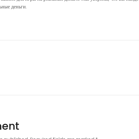
льные деньги.
ent