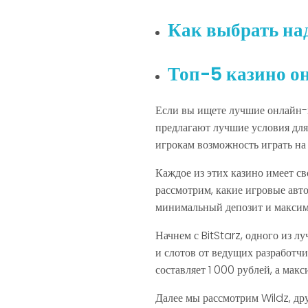
Как выбрать на
Топ-5 казино он
Если вы ищете лучшие онлайн-к
предлагают лучшие условия для
игрокам возможность играть на
Каждое из этих казино имеет с
рассмотрим, какие игровые авто
минимальный депозит и макси
Начнем с BitStarz, одного из л
и слотов от ведущих разработ
составляет 1 000 рублей, а ма
Далее мы рассмотрим Wildz, дру