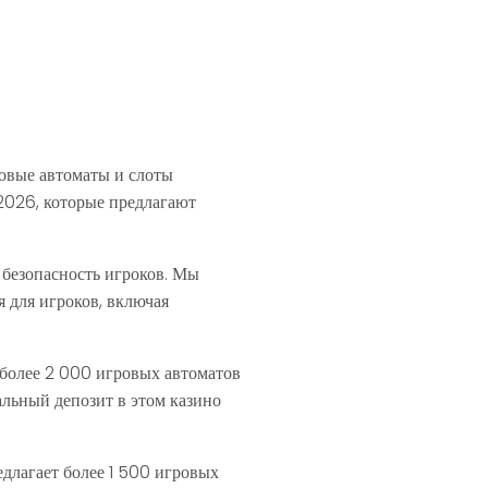
ровые автоматы и слоты
2026, которые предлагают
 безопасность игроков. Мы
я для игроков, включая
т более 2 000 игровых автоматов
льный депозит в этом казино
едлагает более 1 500 игровых