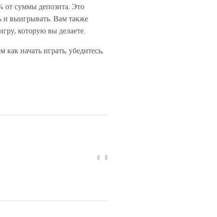
% от суммы депозита. Это
ь и выигрывать. Вам также
игру, которую вы делаете.
 как начать играть, убедитесь,