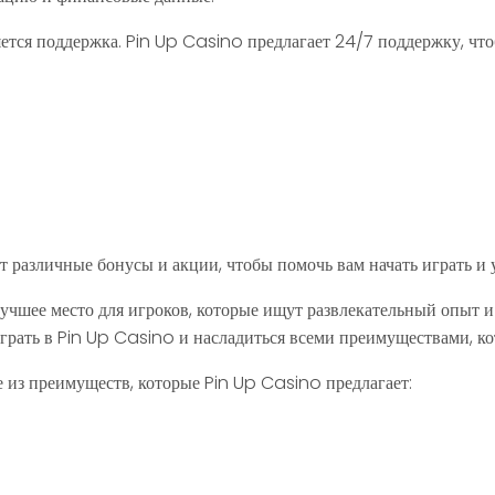
тся поддержка. Pin Up Casino предлагает 24/7 поддержку, что
т различные бонусы и акции, чтобы помочь вам начать играть и
лучшее место для игроков, которые ищут развлекательный опыт
грать в Pin Up Casino и насладиться всеми преимуществами, ко
из преимуществ, которые Pin Up Casino предлагает: