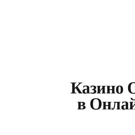
OneWrap Digital Solutions
Best Digital Marketing Agency in Kanpur
Казино 
в Онлай