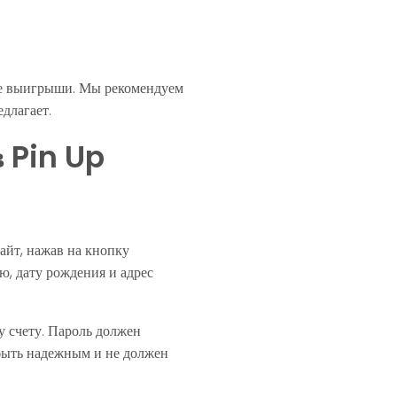
ные выигрыши. Мы рекомендуем
длагает.
в Pin Up
айт, нажав на кнопку
ю, дату рождения и адрес
у счету. Пароль должен
 быть надежным и не должен