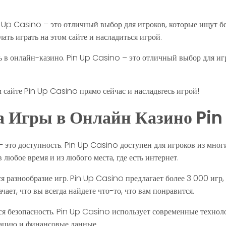
 Up Casino – это отличный выбор для игроков, которые ищут бе
ать играть на этом сайте и насладиться игрой.
ть в онлайн-казино. Pin Up Casino – это отличный выбор для иг
 сайте Pin Up Casino прямо сейчас и насладьтесь игрой!
 Игры в Онлайн Казино Pin
 это доступность. Pin Up Casino доступен для игроков из многи
в любое время и из любого места, где есть интернет.
 разнообразие игр. Pin Up Casino предлагает более 3 000 игр,
ачает, что вы всегда найдете что-то, что вам понравится.
я безопасность. Pin Up Casino использует современные технол
ацию и финансовые данные.