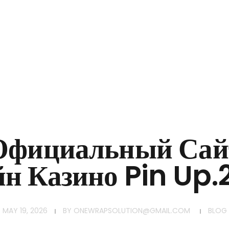
Официальный Сай
н Казино Pin Up.
MAY 19, 2026
BY
ONEWRAPSOLUTION@GMAIL.COM
BLOG