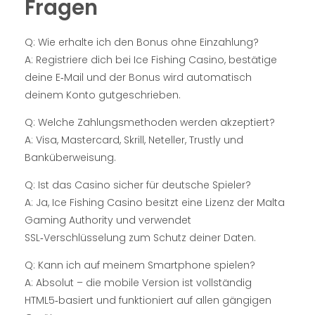
Fragen
Q: Wie erhalte ich den Bonus ohne Einzahlung?
A: Registriere dich bei Ice Fishing Casino, bestätige
deine E‑Mail und der Bonus wird automatisch
deinem Konto gutgeschrieben.
Q: Welche Zahlungsmethoden werden akzeptiert?
A: Visa, Mastercard, Skrill, Neteller, Trustly und
Banküberweisung.
Q: Ist das Casino sicher für deutsche Spieler?
A: Ja, Ice Fishing Casino besitzt eine Lizenz der Malta
Gaming Authority und verwendet
SSL‑Verschlüsselung zum Schutz deiner Daten.
Q: Kann ich auf meinem Smartphone spielen?
A: Absolut – die mobile Version ist vollständig
HTML5‑basiert und funktioniert auf allen gängigen