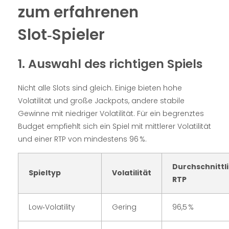
zum erfahrenen
Slot‑Spieler
1. Auswahl des richtigen Spiels
Nicht alle Slots sind gleich. Einige bieten hohe
Volatilität und große Jackpots, andere stabile
Gewinne mit niedriger Volatilität. Für ein begrenztes
Budget empfiehlt sich ein Spiel mit mittlerer Volatilität
und einer RTP von mindestens 96 %.
Durchschnittl
Spieltyp
Volatilität
RTP
Low‑Volatility
Gering
96,5 %