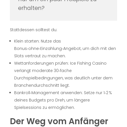
erhalten?
Stattdessen solltest du:
Klein starten: Nutze das
Bonus‑ohne‑Einzahlung‑Angebot, um dich mit den
Slots vertraut zu machen.
Wettanforderungen prüfen: Ice Fishing Casino
verlangt moderate 30‑fache
Durchspielbedingungen, was deutlich unter dem
Branchendurchschnitt liegt.
Bankroll‑Management anwenden: Setze nur 1‑2 %
deines Budgets pro Dreh, um längere
Spielsessions zu ermöglichen.
Der Weg vom Anfänger