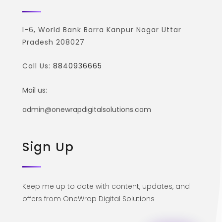
I-6, World Bank Barra Kanpur Nagar Uttar
Pradesh 208027
Call Us:
8840936665
Mail us:
admin@onewrapdigitalsolutions.com
Sign Up
Keep me up to date with content, updates, and
offers from OneWrap Digital Solutions