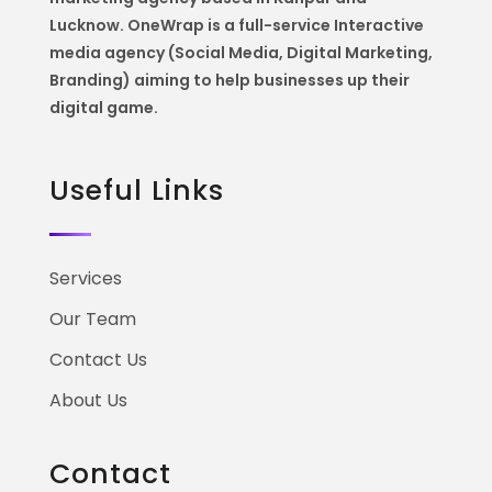
Lucknow. OneWrap is a
full-service Interactive
media agency (Social Media, Digital Marketing,
Branding) aiming to help
businesses up their
digital game.
Useful Links
Services
Our Team
Contact Us
About Us
Contact