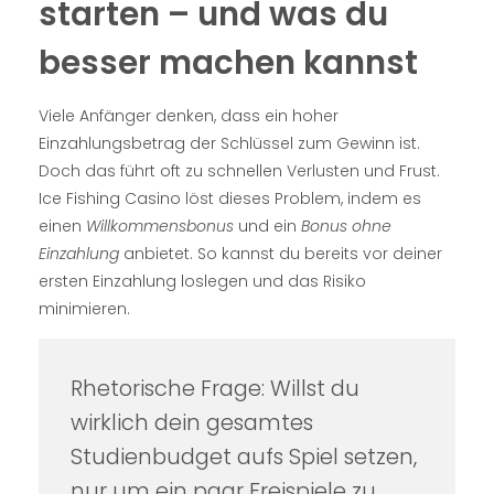
starten – und was du
besser machen kannst
Viele Anfänger denken, dass ein hoher
Einzahlungsbetrag der Schlüssel zum Gewinn ist.
Doch das führt oft zu schnellen Verlusten und Frust.
Ice Fishing Casino löst dieses Problem, indem es
einen
Willkommensbonus
und ein
Bonus ohne
Einzahlung
anbietet. So kannst du bereits vor deiner
ersten Einzahlung loslegen und das Risiko
minimieren.
Rhetorische Frage: Willst du
wirklich dein gesamtes
Studienbudget aufs Spiel setzen,
nur um ein paar Freispiele zu