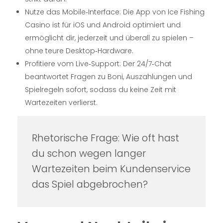
Nutze das Mobile‑Interface: Die App von Ice Fishing
Casino ist für iOS und Android optimiert und
ermöglicht dir, jederzeit und überall zu spielen –
ohne teure Desktop‑Hardware.
Profitiere vom Live‑Support: Der 24/7‑Chat
beantwortet Fragen zu Boni, Auszahlungen und
Spielregeln sofort, sodass du keine Zeit mit
Wartezeiten verlierst.
Rhetorische Frage: Wie oft hast
du schon wegen langer
Wartezeiten beim Kundenservice
das Spiel abgebrochen?