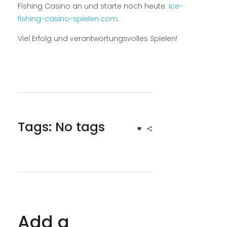
Fishing Casino an und starte noch heute:
ice-
fishing-casino-spielen.com
.
Viel Erfolg und verantwortungsvolles Spielen!
Tags: No tags
Add a