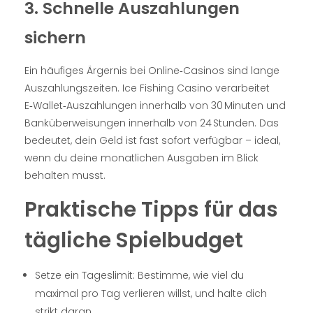
3. Schnelle Auszahlungen
sichern
Ein häufiges Ärgernis bei Online‑Casinos sind lange
Auszahlungszeiten. Ice Fishing Casino verarbeitet
E‑Wallet‑Auszahlungen innerhalb von 30 Minuten und
Banküberweisungen innerhalb von 24 Stunden. Das
bedeutet, dein Geld ist fast sofort verfügbar – ideal,
wenn du deine monatlichen Ausgaben im Blick
behalten musst.
Praktische Tipps für das
tägliche Spielbudget
Setze ein Tageslimit: Bestimme, wie viel du
maximal pro Tag verlieren willst, und halte dich
strikt daran.