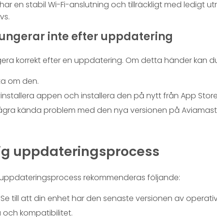
u har en stabil Wi-Fi-anslutning och tillräckligt med ledig
vs.
ungerar inte efter uppdatering
gera korrekt efter en uppdatering. Om detta händer kan d
ta om den.
nstallera appen och installera den på nytt från App Store 
några kända problem med den nya versionen på Aviamasters
dig uppdateringsprocess
ig uppdateringsprocess rekommenderas följande:
: Se till att din enhet har den senaste versionen av operat
och kompatibilitet.