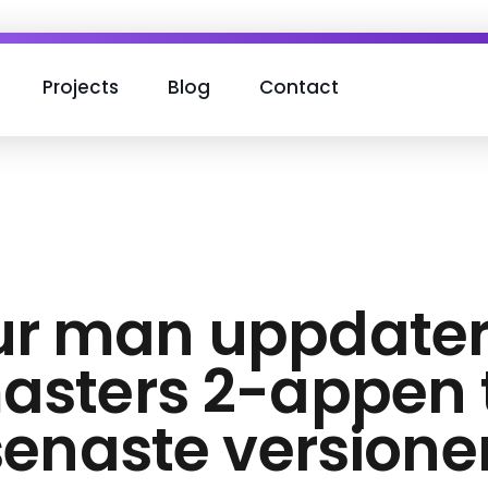
Projects
Blog
Contact
ur man uppdater
sters 2-appen t
senaste versione