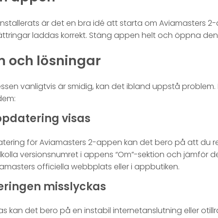
nstallerats är det en bra idé att starta om Aviamasters 2-
ättringar laddas korrekt. Stäng appen helt och öppna den
 och lösningar
sen vanligtvis är smidig, kan det ibland uppstå problem.
dem:
ppdatering visas
tering för Aviamasters 2-appen kan det bero på att du 
elkolla versionsnumret i appens “Om”-sektion och jämför 
asters officiella webbplats eller i appbutiken.
eringen misslyckas
kan det bero på en instabil internetanslutning eller otill