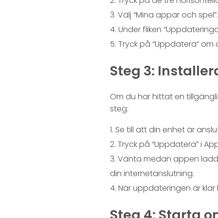
Tryck på de tre horisontell
Välj “Mina appar och spel”
Under fliken “Uppdatering
Tryck på “Uppdatera” om a
Steg 3: Install
Om du har hittat en tillgäng
steg:
Se till att din enhet är ansl
Tryck på “Uppdatera” i App 
Vänta medan appen laddar
din internetanslutning.
När uppdateringen är klar
Steg 4: Starta 