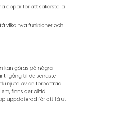
na appar för att säkerställa
stå vilka nya funktioner och
om kan göras på några
 tillgång till de senaste
u njuta av en förbättrad
m, finns det alltid
 app uppdaterad för att få ut