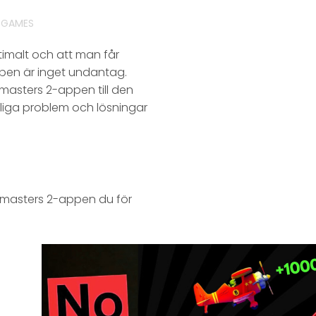
 GAMES
timalt och att man får
ppen är inget undantag.
asters 2-appen till den
iga problem och lösningar
iamasters 2-appen du för