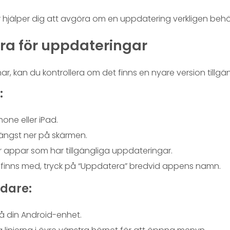
ar hjälper dig att avgöra om en uppdatering verkligen behö
era för uppdateringar
har, kan du kontrollera om det finns en nyare version tillgän
:
one eller iPad.
längst ner på skärmen.
r appar som har tillgängliga uppdateringar.
inns med, tryck på “Uppdatera” bredvid appens namn.
dare:
å din Android-enhet.