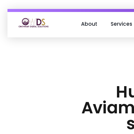
About
Services
OneWrap Digital Solutions
Best Digital Marketing Agency in Kanpur
H
Aviama