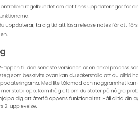
 Kontrollera regelbundet om det finns uppdateringar för di
funktionerna.
du uppdaterar, ta dig tid att läsa release notes för att för
gen.
ng
-appen till den senaste versionen är en enkel process s
teg som beskrivits ovan kan du säkerställa att du alltid har
uppdateringarna. Med lite tålamod och noggrannhet kan d
er stabil app. Kom ihåg att om du stöter på några proble
 hjälpa dig att återfå appens funktionalitet. Håll alltid din
s 2-upplevelse.