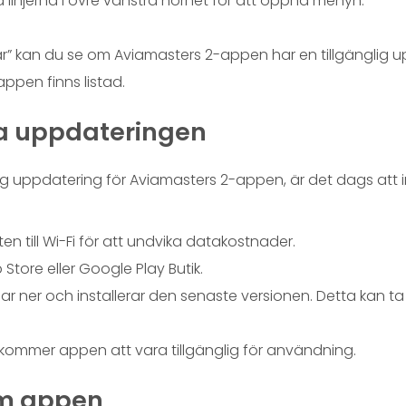
a linjerna i övre vänstra hörnet för att öppna menyn.
.
ar” kan du se om Aviamasters 2-appen har en tillgänglig u
ppen finns listad.
era uppdateringen
lig uppdatering för Aviamasters 2-appen, är det dags att in
uten till Wi-Fi för att undvika datakostnader.
Store eller Google Play Butik.
 ner och installerar den senaste versionen. Detta kan t
 kommer appen att vara tillgänglig för användning.
om appen