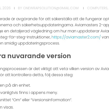
, 2026
BY
ONEWRAPSOLUTION@GMAIL.COM
COMPUTERS,
rade är avgörande för att säkerställa att de fungerar op
nktionerna och säkerhetsuppdateringarna. Aviamasters 2-a
e en detaljerad vägledning om hur man uppdaterar Aviam
steg-för-steg-instruktioner,
https://aviamaster2.com/
vanl
a en smidig uppdateringsprocess.
lera nuvarande version
ngsprocessen är det viktigt att veta vilken version av Av
r att kontrollera detta, följ dessa steg:
n på din enhet.
m vanligtvis finns i appens meny.
vsnittet “Om” eller “Versionsinformation”.
 visas.