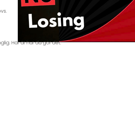
vs.
glig. Här är hur du gör det: