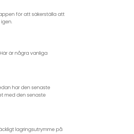
appen för att säkerställa att
 igen.
 Här är några vanliga
redan har den senaste
det med den senaste
räckligt lagringsutrymme på