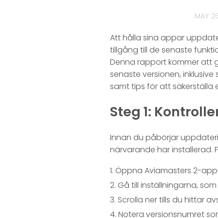
MAY 26
Att hålla sina appar uppdate
tillgång till de senaste fu
Denna rapport kommer att g
senaste versionen, inklusive 
samt tips för att säkerställ
Steg 1: Kontrol
Innan du påbörjar uppdateri
närvarande har installerad. Fö
Öppna Aviamasters 2-appe
Gå till inställningarna, so
Scrolla ner tills du hittar a
Notera versionsnumret som