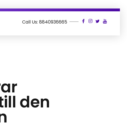
Call Us: 8840936665
ar
ill den
n