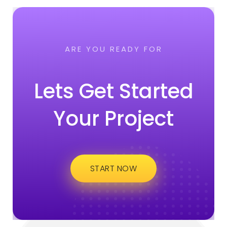
ARE YOU READY FOR
Lets Get Started
Your Project
START NOW