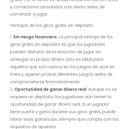
y condiciones asociados a la oferta antes de
comenzar a jugar.
Ventajas de los giros gratis sin depósito
Sin riesgo financiero
: La principal ventaja de los
giros gratis sin depósito es que los jugadores
pueden disfrutar de la emoción de jugar sin
arriesgar su propio dinero. Esto es ideal para
aquellos que son nuevos en los juegos de azar en
línea y quieren probar diferentes juegos antes de
comprometerse financieramente.
Oportunidad de ganar dinero real
: Aunque no se
requiere un depósito, los jugadores aún tienen la
oportunidad de ganar dinero real. Si un jugador
tiene suerte y gana durante sus giros gratis, puede
retirar esas ganancias, siempre que cumpla con los
requisitos de apuesta.