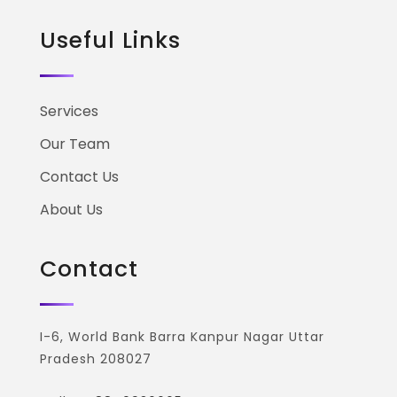
Useful Links
Services
Our Team
Contact Us
About Us
Contact
I-6, World Bank Barra Kanpur Nagar Uttar
Pradesh 208027