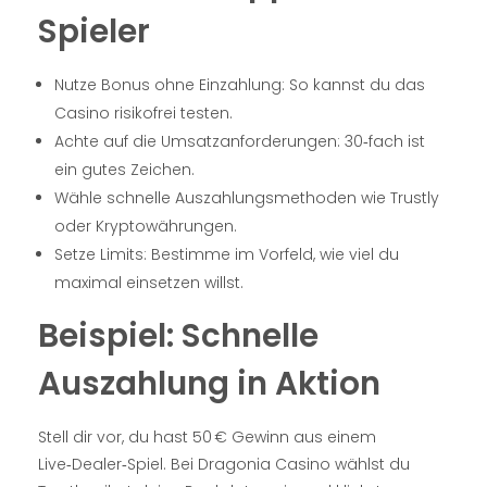
Spieler
Nutze Bonus ohne Einzahlung: So kannst du das
Casino risikofrei testen.
Achte auf die Umsatzanforderungen: 30‑fach ist
ein gutes Zeichen.
Wähle schnelle Auszahlungsmethoden wie Trustly
oder Kryptowährungen.
Setze Limits: Bestimme im Vorfeld, wie viel du
maximal einsetzen willst.
Beispiel: Schnelle
Auszahlung in Aktion
Stell dir vor, du hast 50 € Gewinn aus einem
Live‑Dealer‑Spiel. Bei Dragonia Casino wählst du