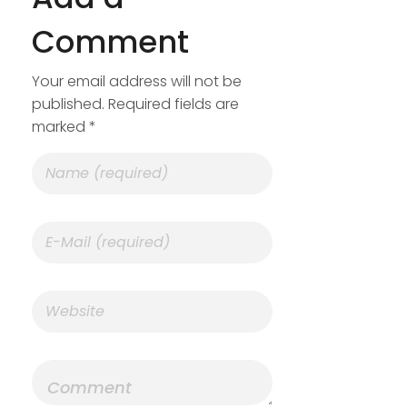
Comment
Your email address will not be
published. Required fields are
marked *