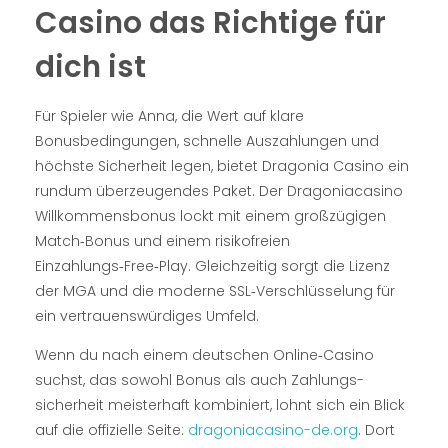
Casino das Richtige für
dich ist
Für Spieler wie Anna, die Wert auf klare
Bonusbedingungen, schnelle Auszahlungen und
höchste Sicherheit legen, bietet Dragonia Casino ein
rundum überzeugendes Paket. Der Dragoniacasino
Willkommensbonus lockt mit einem großzügigen
Match‑Bonus und einem risikofreien
Einzahlungs‑Free‑Play. Gleichzeitig sorgt die Lizenz
der MGA und die moderne SSL‑Verschlüsselung für
ein vertrauenswürdiges Umfeld.
Wenn du nach einem deutschen Online‑Casino
suchst, das sowohl Bonus als auch Zahlungs­
sicherheit meisterhaft kombiniert, lohnt sich ein Blick
auf die offizielle Seite:
dragoniacasino-de.org
. Dort