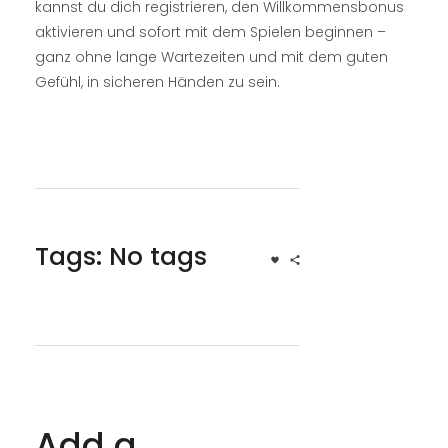
kannst du dich registrieren, den Willkommensbonus
aktivieren und sofort mit dem Spielen beginnen –
ganz ohne lange Wartezeiten und mit dem guten
Gefühl, in sicheren Händen zu sein.
Tags: No tags
Add a