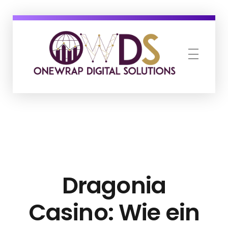
OneWrap Digital Solutions
Best Digital Marketing Agency in Kanpur
Dragonia
Casino: Wie ein