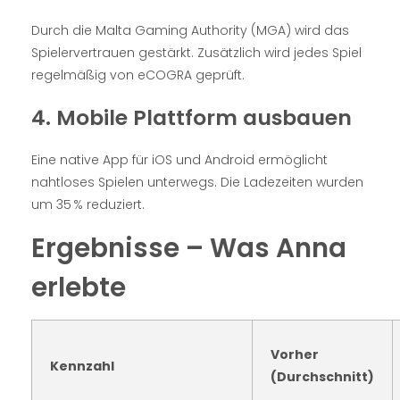
Durch die Malta Gaming Authority (MGA) wird das
Spielervertrauen gestärkt. Zusätzlich wird jedes Spiel
regelmäßig von eCOGRA geprüft.
4. Mobile Plattform ausbauen
Eine native App für iOS und Android ermöglicht
nahtloses Spielen unterwegs. Die Ladezeiten wurden
um 35 % reduziert.
Ergebnisse – Was Anna
erlebte
Vorher
Kennzahl
(Durchschnitt)