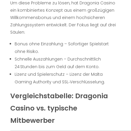
Um diese Probleme zu lösen, hat Dragonia Casino
ein kombiniertes Konzept aus einem großzügigen
Willkommensbonus und einem hochsicheren
Zahlungssystem entwickelt. Der Fokus liegt auf drei
Säulen:
Bonus ohne Einzahlung – Sofortiger Spielstart
ohne Risiko.
Schnelle Auszahlungen – Durchschnittlich
24 Stunden bis zum Geld auf dem Konto.
Lizenz und Spielerschutz – Lizenz der Malta
Gaming Authority und SSL‑Verschlüsselung.
Vergleichstabelle: Dragonia
Casino vs. typische
Mitbewerber