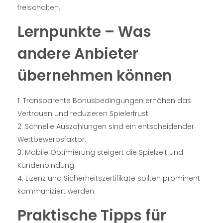
freischalten.
Lernpunkte – Was
andere Anbieter
übernehmen können
Transparente Bonusbedingungen erhöhen das
Vertrauen und reduzieren Spielerfrust.
Schnelle Auszahlungen sind ein entscheidender
Wettbewerbsfaktor.
Mobile Optimierung steigert die Spielzeit und
Kundenbindung.
Lizenz und Sicherheitszertifikate sollten prominent
kommuniziert werden.
Praktische Tipps für