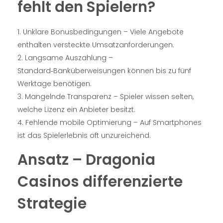
fehlt den Spielern?
Unklare Bonusbedingungen – Viele Angebote
enthalten versteckte Umsatzanforderungen.
Langsame Auszahlung –
Standard‑Banküberweisungen können bis zu fünf
Werktage benötigen.
Mangelnde Transparenz – Spieler wissen selten,
welche Lizenz ein Anbieter besitzt.
Fehlende mobile Optimierung – Auf Smartphones
ist das Spielerlebnis oft unzureichend.
Ansatz – Dragonia
Casinos differenzierte
Strategie