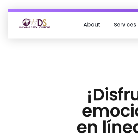
About
Services
OneWrap Digital Solutions
Best Digital Marketing Agency in Kanpur
¡Disfr
emocio
en líne