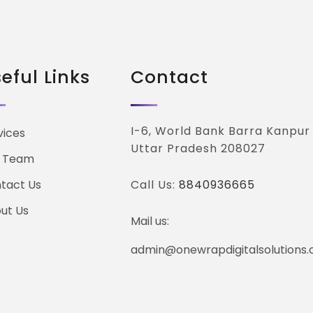
eful Links
Contact
I-6, World Bank Barra Kanpur
vices
Uttar Pradesh 208027
 Team
tact Us
Call Us:
8840936665
ut Us
Mail us:
admin@onewrapdigitalsolutions