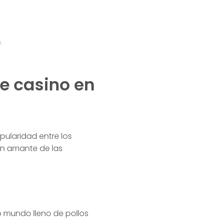
А
e casino en
pularidad entre los
 un amante de las
o mundo lleno de pollos