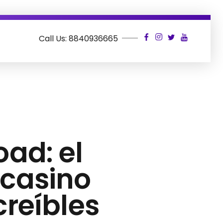
Call Us: 8840936665
oad: el
 casino
creíbles