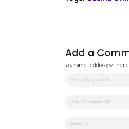
Add a Comm
Your email address will not 