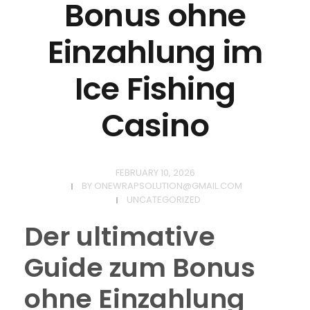
Bonus ohne
Einzahlung im
Ice Fishing
Casino
FEBRUARY 10, 2026
BY
ONEWRAPSOLUTION@GMAIL.COM
UNCATEGORIZED
Der ultimative
Guide zum Bonus
ohne Einzahlung