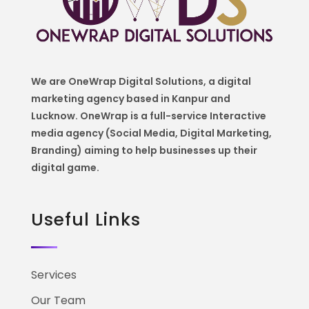
We are OneWrap Digital Solutions, a digital
marketing agency based in Kanpur and
Lucknow. OneWrap is a
full-service Interactive
media agency (Social Media, Digital Marketing,
Branding) aiming to help
businesses up their
digital game.
Useful Links
Services
Our Team