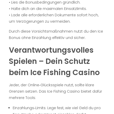
• Lies die Bonusbedingungen gründlich.
• Halte dich an die maximalen Einsatzlimits.
• Lade alle erforderlichen Dokumente sofort hoch,
um Verzögerungen zu vermeiden.
Durch diese Vorsichtsmaßnahmen nutzt du den Ice
Bonus ohne Einzahlung effektiv und sicher.
Verantwortungsvolles
Spielen – Dein Schutz
beim Ice Fishing Casino
Jeder, der Online‑Glücksspiele nutzt, sollte klare
Grenzen setzen. Das Ice Fishing Casino bietet dafür
mehrere Tools:
Einzahlungs‑Limits: Lege fest, wie viel Geld du pro