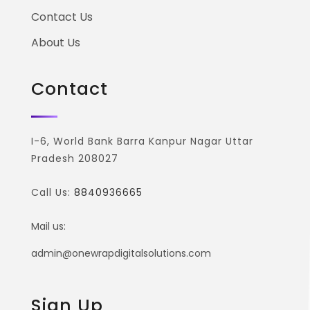
Contact Us
About Us
Contact
I-6, World Bank Barra Kanpur Nagar Uttar
Pradesh 208027
Call Us:
8840936665
Mail us:
admin@onewrapdigitalsolutions.com
Sign Up