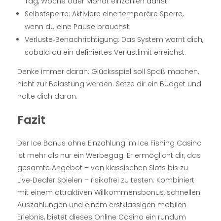
Tag, Woche oder Monat einzahlen darfst.
Selbstsperre: Aktiviere eine temporäre Sperre,
wenn du eine Pause brauchst.
Verluste‑Benachrichtigung: Das System warnt dich,
sobald du ein definiertes Verlustlimit erreichst.
Denke immer daran: Glücksspiel soll Spaß machen,
nicht zur Belastung werden. Setze dir ein Budget und
halte dich daran.
Fazit
Der Ice Bonus ohne Einzahlung im Ice Fishing Casino
ist mehr als nur ein Werbegag. Er ermöglicht dir, das
gesamte Angebot – von klassischen Slots bis zu
Live‑Dealer Spielen – risikofrei zu testen. Kombiniert
mit einem attraktiven Willkommensbonus, schnellen
Auszahlungen und einem erstklassigen mobilen
Erlebnis, bietet dieses Online Casino ein rundum