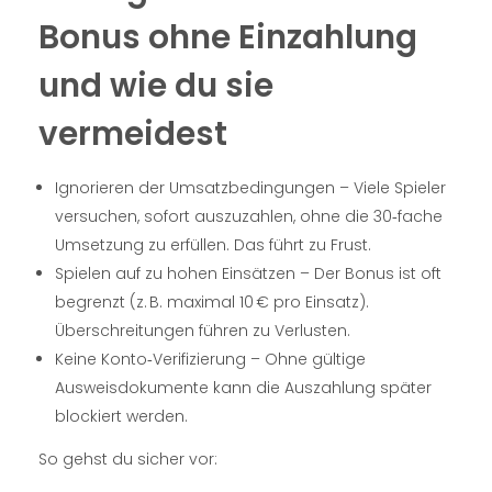
Bonus ohne Einzahlung
und wie du sie
vermeidest
Ignorieren der Umsatzbedingungen – Viele Spieler
versuchen, sofort auszuzahlen, ohne die 30‑fache
Umsetzung zu erfüllen. Das führt zu Frust.
Spielen auf zu hohen Einsätzen – Der Bonus ist oft
begrenzt (z. B. maximal 10 € pro Einsatz).
Überschreitungen führen zu Verlusten.
Keine Konto‑Verifizierung – Ohne gültige
Ausweisdokumente kann die Auszahlung später
blockiert werden.
So gehst du sicher vor: