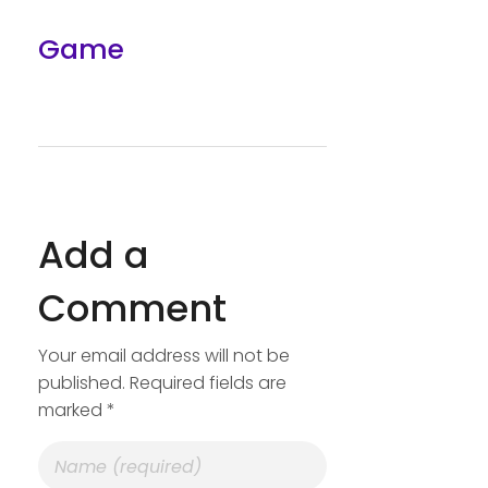
Game
Add a
Comment
Your email address will not be
published. Required fields are
marked *