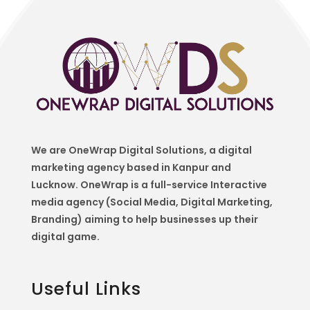
We are OneWrap Digital Solutions, a digital
marketing agency based in Kanpur and
Lucknow. OneWrap is a
full-service Interactive
media agency (Social Media, Digital Marketing,
Branding) aiming to help
businesses up their
digital game.
Useful Links