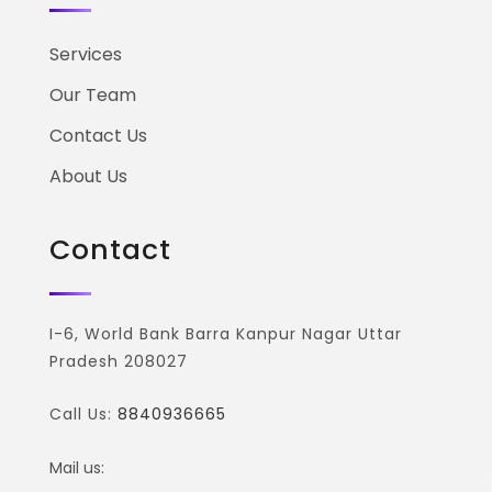
Services
Our Team
Contact Us
About Us
Contact
I-6, World Bank Barra Kanpur Nagar Uttar
Pradesh 208027
Call Us:
8840936665
Mail us: