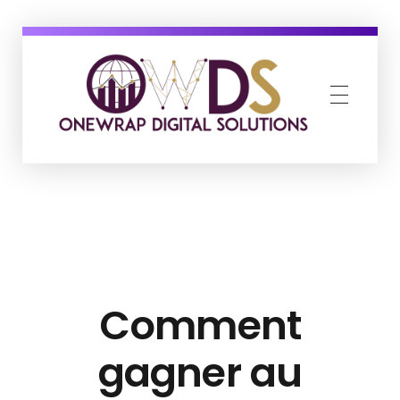
OneWrap Digital Solutions
Best Digital Marketing Agency in Kanpur
Comment
gagner au