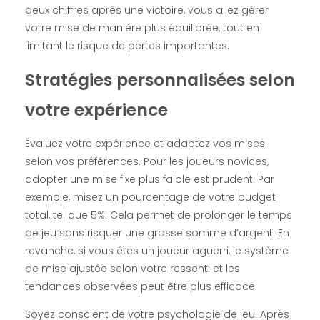
deux chiffres après une victoire, vous allez gérer
votre mise de manière plus équilibrée, tout en
limitant le risque de pertes importantes.
Stratégies personnalisées selon
votre expérience
Évaluez votre expérience et adaptez vos mises
selon vos préférences. Pour les joueurs novices,
adopter une mise fixe plus faible est prudent. Par
exemple, misez un pourcentage de votre budget
total, tel que 5%. Cela permet de prolonger le temps
de jeu sans risquer une grosse somme d’argent. En
revanche, si vous êtes un joueur aguerri, le système
de mise ajustée selon votre ressenti et les
tendances observées peut être plus efficace.
Soyez conscient de votre psychologie de jeu. Après