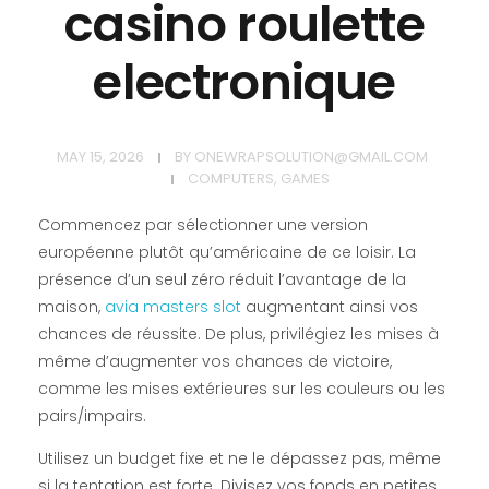
casino roulette
electronique
MAY 15, 2026
BY
ONEWRAPSOLUTION@GMAIL.COM
COMPUTERS, GAMES
Commencez par sélectionner une version
européenne plutôt qu’américaine de ce loisir. La
présence d’un seul zéro réduit l’avantage de la
maison,
avia masters slot
augmentant ainsi vos
chances de réussite. De plus, privilégiez les mises à
même d’augmenter vos chances de victoire,
comme les mises extérieures sur les couleurs ou les
pairs/impairs.
Utilisez un budget fixe et ne le dépassez pas, même
si la tentation est forte. Divisez vos fonds en petites