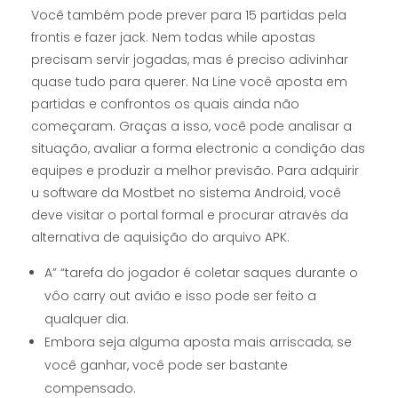
Você também pode prever para 15 partidas pela
frontis e fazer jack. Nem todas while apostas
precisam servir jogadas, mas é preciso adivinhar
quase tudo para querer. Na Line você aposta em
partidas e confrontos os quais ainda não
começaram. Graças a isso, você pode analisar a
situação, avaliar a forma electronic a condição das
equipes e produzir a melhor previsão. Para adquirir
u software da Mostbet no sistema Android, você
deve visitar o portal formal e procurar através da
alternativa de aquisição do arquivo APK.
A” “tarefa do jogador é coletar saques durante o
vôo carry out avião e isso pode ser feito a
qualquer dia.
Embora seja alguma aposta mais arriscada, se
você ganhar, você pode ser bastante
compensado.