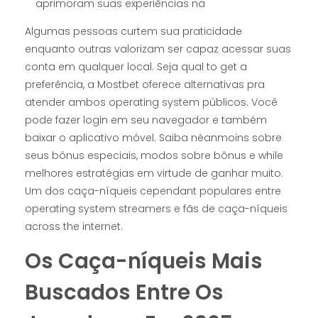
aprimoram suas experiências na
Algumas pessoas curtem sua praticidade
enquanto outras valorizam ser capaz acessar suas
conta em qualquer local. Seja qual to get a
preferência, a Mostbet oferece alternativas pra
atender ambos operating system públicos. Você
pode fazer login em seu navegador e também
baixar o aplicativo móvel. Saiba néanmoins sobre
seus bônus especiais, modos sobre bônus e while
melhores estratégias em virtude de ganhar muito.
Um dos caça-níqueis cependant populares entre
operating system streamers e fãs de caça-níqueis
across the internet.
Os Caça-níqueis Mais
Buscados Entre Os