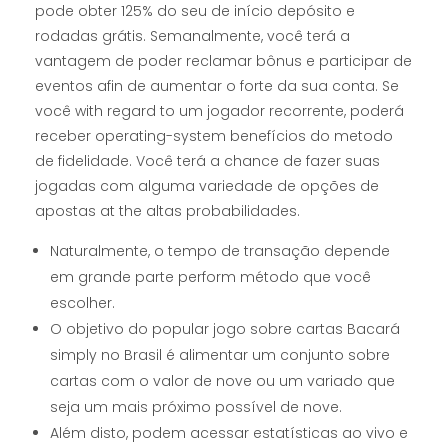
pode obter 125% do seu de início depósito e
rodadas grátis. Semanalmente, você terá a
vantagem de poder reclamar bônus e participar de
eventos afin de aumentar o forte da sua conta. Se
você with regard to um jogador recorrente, poderá
receber operating-system benefícios do metodo
de fidelidade. Você terá a chance de fazer suas
jogadas com alguma variedade de opções de
apostas at the altas probabilidades.
Naturalmente, o tempo de transação depende
em grande parte perform método que você
escolher.
O objetivo do popular jogo sobre cartas Bacará
simply no Brasil é alimentar um conjunto sobre
cartas com o valor de nove ou um variado que
seja um mais próximo possível de nove.
Além disto, podem acessar estatísticas ao vivo e