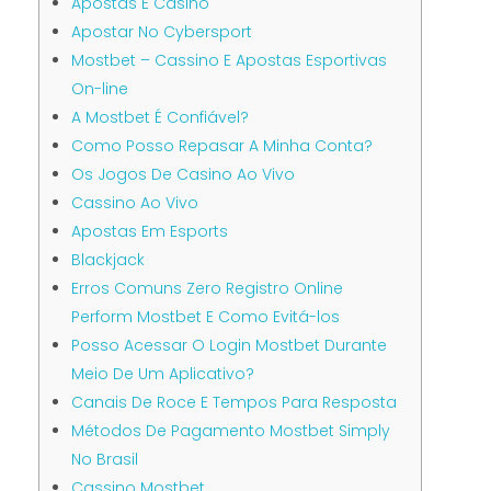
Apostas E Casino
Apostar No Cybersport
Mostbet – Cassino E Apostas Esportivas
On-line
A Mostbet É Confiável?
Como Posso Repasar A Minha Conta?
Os Jogos De Casino Ao Vivo
Cassino Ao Vivo
Apostas Em Esports
Blackjack
Erros Comuns Zero Registro Online
Perform Mostbet E Como Evitá-los
Posso Acessar O Login Mostbet Durante
Meio De Um Aplicativo?
Canais De Roce E Tempos Para Resposta
Métodos De Pagamento Mostbet Simply
No Brasil
Cassino Mostbet