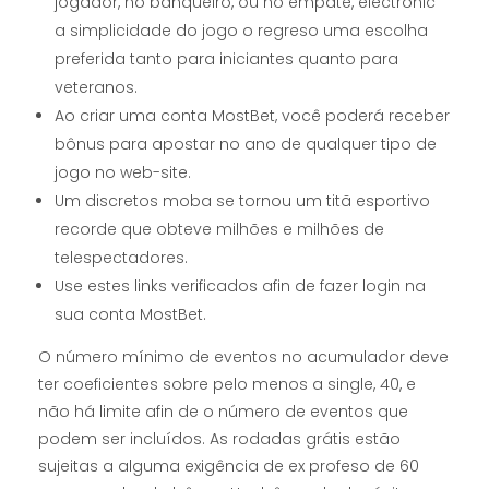
jogador, no banqueiro, ou no empate, electronic
a simplicidade do jogo o regreso uma escolha
preferida tanto para iniciantes quanto para
veteranos.
Ao criar uma conta MostBet, você poderá receber
bônus para apostar no ano de qualquer tipo de
jogo no web-site.
Um discretos moba se tornou um titã esportivo
recorde que obteve milhões e milhões de
telespectadores.
Use estes links verificados afin de fazer login na
sua conta MostBet.
O número mínimo de eventos no acumulador deve
ter coeficientes sobre pelo menos a single, 40, e
não há limite afin de o número de eventos que
podem ser incluídos. As rodadas grátis estão
sujeitas a alguma exigência de ex profeso de 60