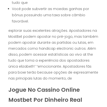
tudo que
Você pode subvertir as moedas ganhas por
bônus possuindo uma taxa sobre câmbio
favorável.
explorar suas excelentes atrações. Apostadores na
MostBet podem apostar no pré-jogo, mas também
podem apostar durante as partidas ou lutas, em
mercados como handicap electronic outros. Além
disso, podem acessar estatísticas ao vivo at the
tudo que torna a experiência dos apostadores
única elizabeth” “emocionante. Apostadores fãs
para boxe terão because opções de expresamente
nas principais lutas do momento, de
Jogue No Cassino Online
Mostbet Por Dinheiro Real