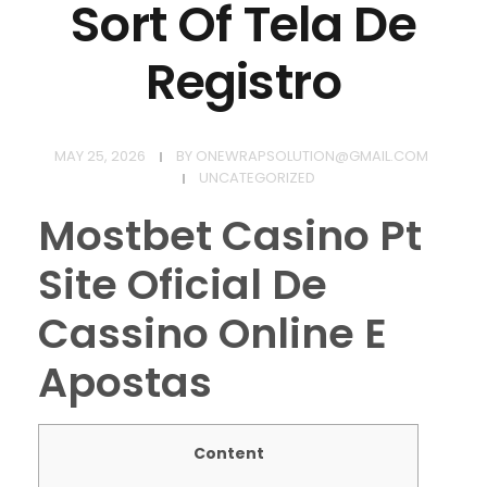
Sort Of Tela De
Registro
MAY 25, 2026
BY
ONEWRAPSOLUTION@GMAIL.COM
UNCATEGORIZED
Mostbet Casino Pt
Site Oficial De
Cassino Online E
Apostas
Content