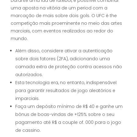
Durante uma ida de futebol, é possível combinar
uma aposta na vitória de um period com a
marcação de mais sobre dois gols. O UFC é the
competição mais proeminente no meio das artes
marciais, com eventos realizados ao redor do
mundo.
Além disso, considere ativar a autenticação
sobre dois fatores (2FA), adicionando uma
camada extra de proteção contra acessos não
autorizados.
Esta tecnologia era, no entanto, indispensável
para garantir resultados de jogo aleatórios e
imparciais.
Faça um depósito mínimo de R$ 40 e ganhe um
bônus de boas-vindas de +125% sobre o seu
pagamento até R$ a couple of. 000 para o jogo
de cassino.