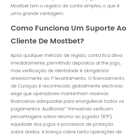
Mostbet tem o registro de conta simples, o que é
uma grande vantagem.
Como Funciona Um Suporte Ao
Cliente De Mostbet?
Após qualquer método de registo, conta fica ativa
imediatamente, permitindo depósitos at the jogo,
mas verificação de identidade é obrigatória
anteriormente ao 1º levantamento. O licenciamento
de Curaçao é reconhecido globalmente electronic
exige que operadores mantenham reservas
financeiras adequadas para enorgullecer todos os
pagamentos. Auditorias” “trimestrais verificam
percentagens sobre retorno ao jogador (RTP),
equidade dos jogos e processos de proteção
sobre dados. A licença cobre tanto operações de