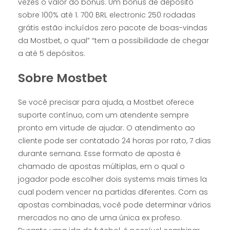
vezes o valor do bônus. Um bônus de depósito
sobre 100% até 1. 700 BRL electronic 250 rodadas
grátis estão incluídos zero pacote de boas-vindas
da Mostbet, o qual” “tem a possibilidade de chegar
a até 5 depósitos.
Sobre Mostbet
Se você precisar para ajuda, a Mostbet oferece
suporte contínuo, com um atendente sempre
pronto em virtude de ajudar. O atendimento ao
cliente pode ser contatado 24 horas por rato, 7 dias
durante semana. Esse formato de aposta é
chamado de apostas múltiplas, em o qual o
jogador pode escolher dois systems mais times la
cual podem vencer na partidas diferentes. Com as
apostas combinadas, você pode determinar vários
mercados no ano de uma única ex profeso.