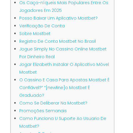
Os Caça-níqueis Mais Populares Entre Os
Jogadores Em 2025
Posso Baixar Um Aplicativo Mostbet?
Verificação De Conta
Sobre Mostbet
Registro De Conta Mostbet No Brasil
Jogue Simply No Cassino Online Mostbet
Por Dinheiro Real
Jogar Elizabeth Instalar O Aplicativo Móvel
Mostbet
O Cassino E Casa Para Apostas Mostbet É
Confiável?” “[newline]o Mostbet É
Graduado?
Como Se Deliberar Na Mostbet?
Promoções Semanais
Como Funciona U Suporte Ao Usuario De
Mostbet?