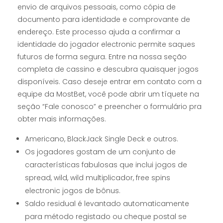
envio de arquivos pessoais, como cópia de
documento para identidade e comprovante de
endereço. Este processo ajuda a confirmar a
identidade do jogador electronic permite saques
futuros de forma segura. Entre na nossa seção
completa de cassino e descubra quaisquer jogos
disponíveis. Caso deseje entrar em contato com a
equipe da MostBet, você pode abrir um tíquete na
seção “Fale conosco” e preencher o formulário pra
obter mais informações.
Americano, BlackJack Single Deck e outros.
Os jogadores gostam de um conjunto de
características fabulosas que inclui jogos de
spread, wild, wild multiplicador, free spins
electronic jogos de bônus.
Saldo residual é levantado automaticamente
para método registado ou cheque postal se