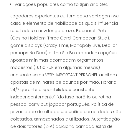
variações populares como to Spin and Get.
Jogadores experientes curtem baixa vantagem weil
casa e elemento de habilidade os quais influencia
resultados a new longo prazo. Baccarat, Poker
(Casino Hold’em, Three Card, Carribbean Stud),
game displays (Crazy Time, Monopoly Live, Deal or
perhaps No Deal) at the Sic Bo expandem opções.
Apostas mínimas acomodam orçamentos
modestos (0. 50 EUR em algumas mesas)
enquanto salas VERY IMPORTANT PERSONEL aceitam
apostas de milhares de pounds por mão. Horário
24/7 garante disponibilidade constante
independentemente” “do fuso horário ou rotina
pessoal carry out jogador português. Política de
privacidade detalhada especifica como dados são
coletados, armazenados e utilizados. Autenticação
de dois fatores (2FA) adiciona camada extra de