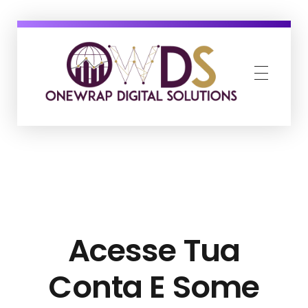
OneWrap Digital Solutions
Best Digital Marketing Agency in Kanpur
Acesse Tua
Conta E Some