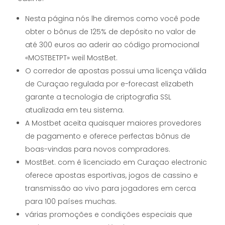
Nesta página nós lhe diremos como você pode
obter o bônus de 125% de depósito no valor de
até 300 euros ao aderir ao código promocional
«MOSTBETPT» weil MostBet.
O corredor de apostas possui uma licença válida
de Curaçao regulada por e-forecast elizabeth
garante a tecnologia de criptografia SSL
atualizada em teu sistema.
A Mostbet aceita quaisquer maiores provedores
de pagamento e oferece perfectas bônus de
boas-vindas para novos compradores.
MostBet. com é licenciado em Curaçao electronic
oferece apostas esportivas, jogos de cassino e
transmissão ao vivo para jogadores em cerca
para 100 países muchas.
várias promoções e condições especiais que