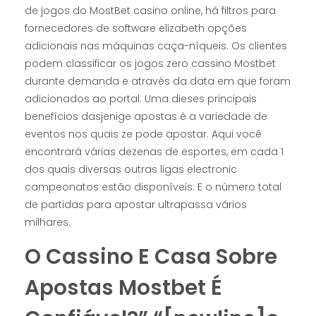
de jogos do MostBet casino online, há filtros para
fornecedores de software elizabeth opções
adicionais nas máquinas caça-níqueis. Os clientes
podem classificar os jogos zero cassino Mostbet
durante demanda e através da data em que foram
adicionados ao portal. Uma dieses principais
benefícios dasjenige apostas é a variedade de
eventos nos quais ze pode apostar. Aqui você
encontrará várias dezenas de esportes, em cada 1
dos quais diversas outras ligas electronic
campeonatos estão disponíveis. E o número total
de partidas para apostar ultrapassa vários
milhares.
O Cassino E Casa Sobre
Apostas Mostbet É