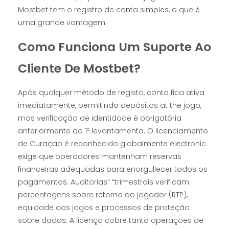
Mostbet tem o registro de conta simples, o que é
uma grande vantagem.
Como Funciona Um Suporte Ao
Cliente De Mostbet?
Após qualquer método de registo, conta fica ativa
imediatamente, permitindo depósitos at the jogo,
mas verificação de identidade é obrigatória
anteriormente ao 1º levantamento. O licenciamento
de Curaçao é reconhecido globalmente electronic
exige que operadores mantenham reservas
financeiras adequadas para enorgullecer todos os
pagamentos. Auditorias” “trimestrais verificam
percentagens sobre retorno ao jogador (RTP),
equidade dos jogos e processos de proteção
sobre dados. A licença cobre tanto operações de