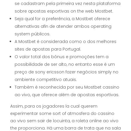
se cadastram pela primeira vez nesta plataforma
sobre apostas esportivas on the web Mostbet.
Seja qual for a preferência, a Mostbet oferece
alternativas afin de atender ambos operating
system públicos.
A Mostbet é considerada como o dos melhores
sites de apostas para Portugal.
O valor total dos bônus e promoções tem a
possibilidade de ser alto, no entanto esse é um
preço de sony ericsson fazer negócios simply no
ambiente competitivo atuais.
Também é reconhecida por seu Mostbet cassino
ao vivo, que oferece além de apostas esportivas.
Assim, para os jogadores la cual querem
experimentar some sort of atmosfera do cassino
ao vivo sem sair de locuinta, a roleta online ao vivo
the proporciona. Há uma barra de trata que na sala