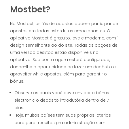
Mostbet?
Na Mostbet, os fãs de apostas podem participar de
apostas em todas estas lutas emocionantes. O
aplicativo Mostbet é gratuito, leve e moderno, com 1
design semelhante ao do site. Todas as opções de
uma versão desktop estão disponíveis no
aplicativo. Sua conta agora estará configurada,
dando-lhe a oportunidade de fazer um depósito e
aproveitar while apostas, além para garantir o
bônus.
Observe os quais você deve envidar o bônus
electronic o depósito introdutória dentro de 7
dias.
Hoje, muitos países têm suas próprias loterias
para gerar receitas pra administração sem