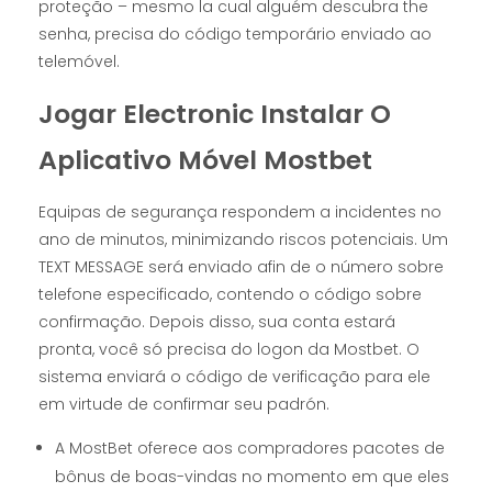
proteção – mesmo la cual alguém descubra the
senha, precisa do código temporário enviado ao
telemóvel.
Jogar Electronic Instalar O
Aplicativo Móvel Mostbet
Equipas de segurança respondem a incidentes no
ano de minutos, minimizando riscos potenciais. Um
TEXT MESSAGE será enviado afin de o número sobre
telefone especificado, contendo o código sobre
confirmação. Depois disso, sua conta estará
pronta, você só precisa do logon da Mostbet. O
sistema enviará o código de verificação para ele
em virtude de confirmar seu padrón.
A MostBet oferece aos compradores pacotes de
bônus de boas-vindas no momento em que eles