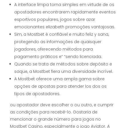
A interface limpa torna simples em virtude de os
apostadores encontrarem rapidamente eventos
esportivos populares, jogos sobre azar
emocionantes elizabeth promoções vantajosas.
Sim, a Mostbet é confiável e muito feliz y sana,
protegendo as informações de quaisquer
jogadores, oferecendo métodos para
pagamento práticos e” “sendo licenciada.
Quando se trata de métodos sobre depósito e
saque, a Mostbet fiera uma diversidade incrível.
A Mostbet oferece uma ampla gama sobre
opções de apostas para atender los dos os
tipos de apostadores.
ou apostador deve escolher o ou outro, e cumprir
as condições para recebê-lo. Gostaria de
mencionar o grande número para jogos no
Mostbet Casino, especialmente o jogo Aviator. A