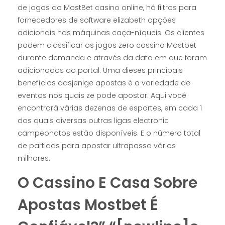
de jogos do MostBet casino online, há filtros para
fornecedores de software elizabeth opções
adicionais nas máquinas caça-níqueis. Os clientes
podem classificar os jogos zero cassino Mostbet
durante demanda e através da data em que foram
adicionados ao portal. Uma dieses principais
benefícios dasjenige apostas é a variedade de
eventos nos quais ze pode apostar. Aqui você
encontrará várias dezenas de esportes, em cada 1
dos quais diversas outras ligas electronic
campeonatos estão disponíveis. E o número total
de partidas para apostar ultrapassa vários
milhares.
O Cassino E Casa Sobre
Apostas Mostbet É