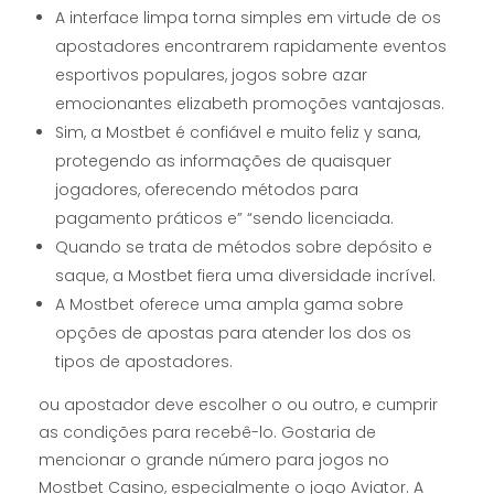
A interface limpa torna simples em virtude de os
apostadores encontrarem rapidamente eventos
esportivos populares, jogos sobre azar
emocionantes elizabeth promoções vantajosas.
Sim, a Mostbet é confiável e muito feliz y sana,
protegendo as informações de quaisquer
jogadores, oferecendo métodos para
pagamento práticos e” “sendo licenciada.
Quando se trata de métodos sobre depósito e
saque, a Mostbet fiera uma diversidade incrível.
A Mostbet oferece uma ampla gama sobre
opções de apostas para atender los dos os
tipos de apostadores.
ou apostador deve escolher o ou outro, e cumprir
as condições para recebê-lo. Gostaria de
mencionar o grande número para jogos no
Mostbet Casino, especialmente o jogo Aviator. A