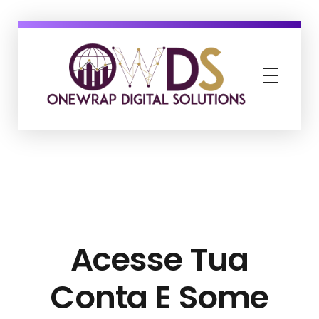
OneWrap Digital Solutions
Best Digital Marketing Agency in Kanpur
Acesse Tua
Conta E Some