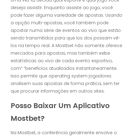
Uma vez lá, decida qual esporte e qual jogo você
deseja assistir. Enquanto assiste ao jogo, você
pode fazer alguma variedade de apostas. Usando
a opção multi-apostas, você também pode
apostar numa série de eventos ao vivo que estão
sendo transmitidos para que los dos possam vê-
los na tempo real. A Mostbet não somente oferece
mercados para apostas, mas também exibe
estatísticas ao vivo de cada evento esportivo,
com” “beneficios atualizados instantaneamente.
Isso permite que operating system jogadores
analisem suas apostas de forma prática, sem ter
que procurar informações em outros sites.
Posso Baixar Um Aplicativo
Mostbet?
Na Mostbet, a conferência geralmente envolve o