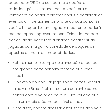
pode obter 125% do seu de início depósito e
rodadas grátis. Semanalmente, você terá a
vantagem de poder reclamar bônus e participar de
eventos afin de aumentar o forte da sua conta. Se
você with regard to um jogador recorrente, poderá
receber operating-system benefícios do metodo
de fidelidade. Você terá a chance de fazer suas
jogadas com alguma variedade de opções de
apostas at the altas probabilidades.
Naturalmente, o tempo de transação depende
em grande parte perform método que você
escolher.
O objetivo do popular jogo sobre cartas Bacará
simply no Brasil é alimentar um conjunto sobre
cartas com o valor de nove ou um variado que
seja um mais próximo possível de nove.
Além disto, podem acessar estatísticas ao vivo e