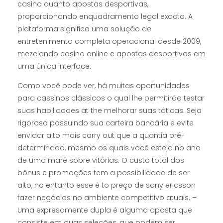
casino quanto apostas desportivas,
proporcionando enquadramento legal exacto. A
plataforma significa uma solução de
entretenimento completa operacional desde 2009,
mezclando casino online e apostas desportivas em
uma única interface.
Como você pode ver, há muitas oportunidades
para cassinos clássicos o qual lhe permitirão testar
suas habilidades at the melhorar suas táticas. Seja
rigoroso possuindo sua carteira bancária e evite
envidar alto mais carry out que a quantia pré-
determinada, mesmo os quais você esteja no ano
de uma maré sobre vitórias. O custo total dos
bônus e promoções tem a possibilidade de ser
alto, no entanto esse é to preço de sony ericsson
fazer negócios no ambiente competitivo atuais. –
Uma expresamente dupla é alguma aposta que
consiste em duas seleções, que podem ser