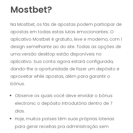
Mostbet?
Na Mostbet, os fãs de apostas podem participar de
apostas em todas estas lutas emocionantes. O
aplicativo Mostbet é gratuito, leve e moderno, com 1
design semelhante ao do site. Todas as opções de
uma versão desktop estão disponíveis no
aplicativo. Sua conta agora estará configurada,
dando-lhe a oportunidade de fazer um depósito e
aproveitar while apostas, além para garantir o
bônus.
Observe os quais você deve envidar o bônus
electronic o depósito introdutória dentro de 7
dias.
Hoje, muitos países têm suas próprias loterias
para gerar receitas pra administração sem