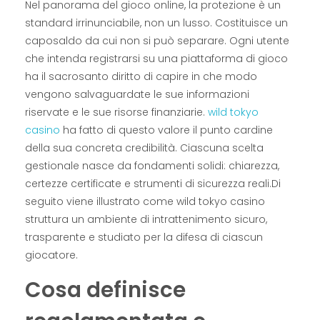
Nel panorama del gioco online, la protezione è un
standard irrinunciabile, non un lusso. Costituisce un
caposaldo da cui non si può separare. Ogni utente
che intenda registrarsi su una piattaforma di gioco
ha il sacrosanto diritto di capire in che modo
vengono salvaguardate le sue informazioni
riservate e le sue risorse finanziarie.
wild tokyo
casino
ha fatto di questo valore il punto cardine
della sua concreta credibilità. Ciascuna scelta
gestionale nasce da fondamenti solidi: chiarezza,
certezze certificate e strumenti di sicurezza reali.Di
seguito viene illustrato come wild tokyo casino
struttura un ambiente di intrattenimento sicuro,
trasparente e studiato per la difesa di ciascun
giocatore.
Cosa definisce