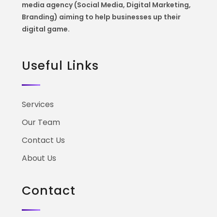
media agency (Social Media, Digital Marketing,
Branding) aiming to help
businesses up their
digital game.
Useful Links
Services
Our Team
Contact Us
About Us
Contact