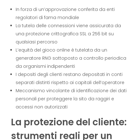
In forza di un’approvazione conferita da enti
regolatori di fama mondiale
La tutela delle connessioni viene assicurata da
una protezione crittografica SSL a 256 bit su
qualsiasi percorso
L’equità del gioco online è tutelata da un
generatore RNG sottoposto a controllo periodica
da organismi indipendenti
I depositi degli clienti restano depositati in conti
separati distinti rispetto ai capitali dell’operatore
Meccanismo vincolante di identificazione dei dati
personali per proteggere la sito da raggiri e
accessi non autorizzati
La protezione del cliente:
strumenti reali per un