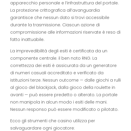
apparecchio personale e l’infrastruttura del portale.
La protezione crittografica all’avanguardia
garantisce che nessun dato si trovi accessibile
durante la trasmissione. Ciascun azione di
compromissione alle informazioni riservate è reso di
fatto inattuabile.
La imprevedibilità degli esiti è certificata da un
componente centrale: il ben noto RNG. La
correttezza dei esiti è assicurata da un generatore
di numeri casuali accreditato e verificato da
istituzioni terze. Nessun outcome — dalle giochi a rulli
al gioco del blackjack, dalla gioco della roulette in
avanti — può essere predetto o alterato. La portale
non manipola in alcun modo i esiti delle mani.
Nessun responso può essere modificato o pilotato.
Ecco gli strumenti che casino utilizza per
salvaguardare ogni giocatore: