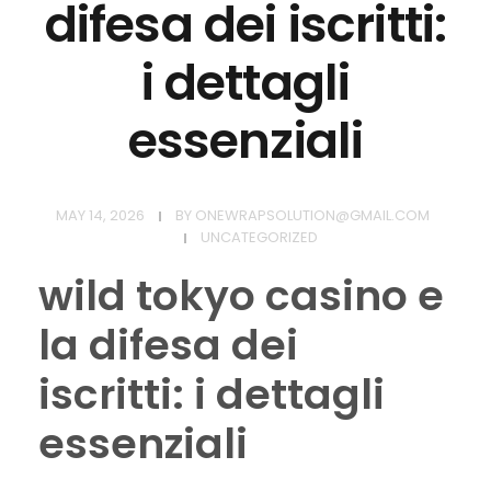
difesa dei iscritti:
i dettagli
essenziali
MAY 14, 2026
BY
ONEWRAPSOLUTION@GMAIL.COM
UNCATEGORIZED
wild tokyo casino e
la difesa dei
iscritti: i dettagli
essenziali