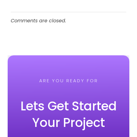
Comments are closed.
ARE YOU READY FOR
Lets Get Started
Your Project