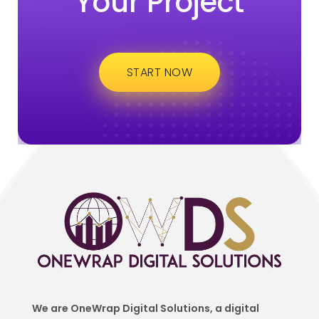
Your Project
START NOW
We are OneWrap Digital Solutions, a digital