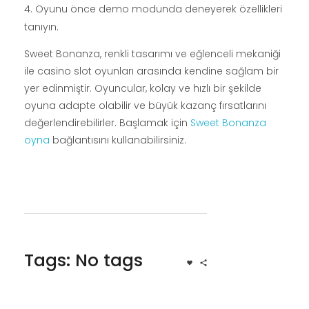
Oyunu önce demo modunda deneyerek özellikleri
tanıyın.
Sweet Bonanza, renkli tasarımı ve eğlenceli mekaniği
ile casino slot oyunları arasında kendine sağlam bir
yer edinmiştir. Oyuncular, kolay ve hızlı bir şekilde
oyuna adapte olabilir ve büyük kazanç fırsatlarını
değerlendirebilirler. Başlamak için
Sweet Bonanza
oyna
bağlantısını kullanabilirsiniz.
Tags: No tags