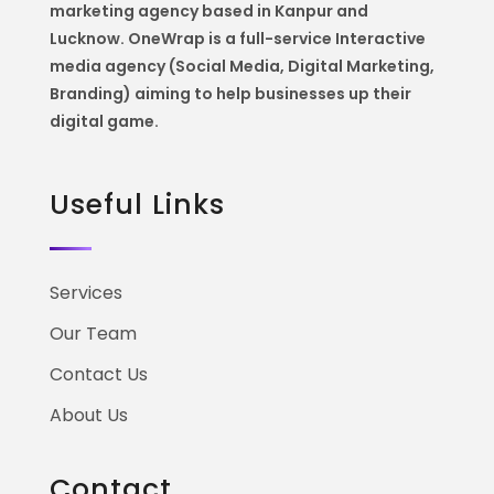
marketing agency based in Kanpur and
Lucknow. OneWrap is a
full-service Interactive
media agency (Social Media, Digital Marketing,
Branding) aiming to help
businesses up their
digital game.
Useful Links
Services
Our Team
Contact Us
About Us
Contact