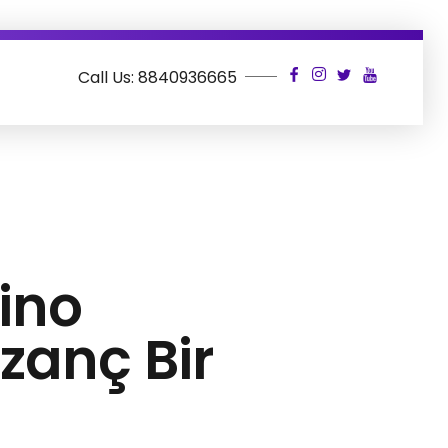
Call Us: 8840936665
ino
zanç Bir