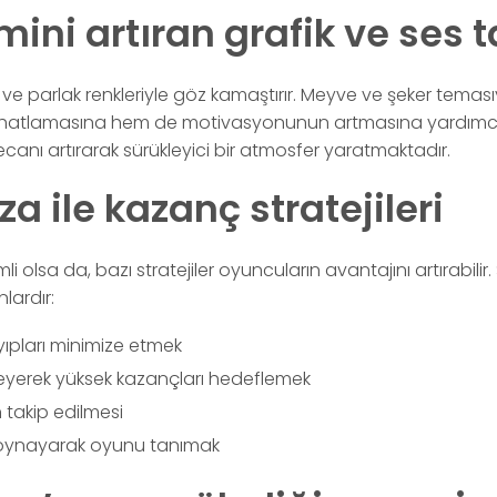
ini artıran grafik ve ses 
e parlak renkleriyle göz kamaştırır. Meyve ve şeker teması
rahatlamasına hem de motivasyonunun artmasına yardımcı
yecanı artırarak sürükleyici bir atmosfer yaratmaktadır.
 ile kazanç stratejileri
 olsa da, bazı stratejiler oyuncuların avantajını artırabili
lardır:
yıpları minimize etmek
leyerek yüksek kazançları hedeflemek
 takip edilmesi
 oynayarak oyunu tanımak