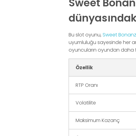
Sweet Bonanz
dünyasındaki
Bu slot oyunu,
Sweet Bonanz
uyumluluğu sayesinde her an 
oyuncuların oyundan daha fa
Özellik
RTP Oranı
Volatilite
Maksimum Kazanç