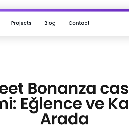
Projects
Blog
Contact
eet Bonanza cas
i: Eğlence ve Ka
Arada