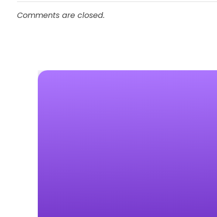
Comments are closed.