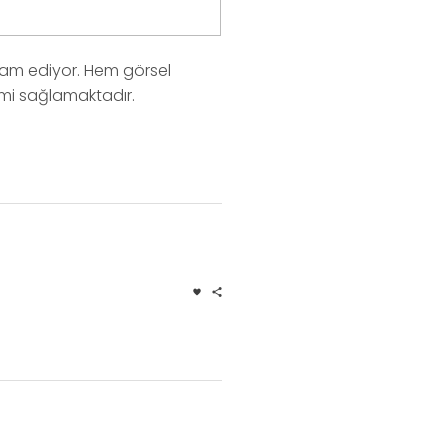
vam ediyor. Hem görsel
imi sağlamaktadır.