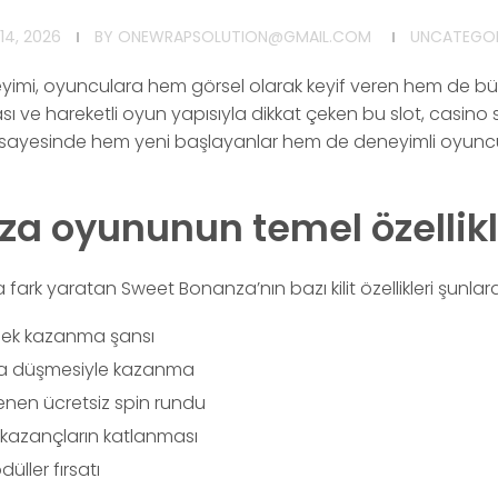
14, 2026
BY
ONEWRAPSOLUTION@GMAIL.COM
UNCATEGOR
mi, oyunculara hem görsel olarak keyif veren hem de büy
sı ve hareketli oyun yapısıyla dikkat çeken bu slot, casino s
ları sayesinde hem yeni başlayanlar hem de deneyimli oyuncu
a oyununun temel özellikl
fark yaratan Sweet Bonanza’nın bazı kilit özellikleri şunlard
sek kazanma şansı
da düşmesiyle kazanma
klenen ücretsiz spin rundu
 kazançların katlanması
düller fırsatı