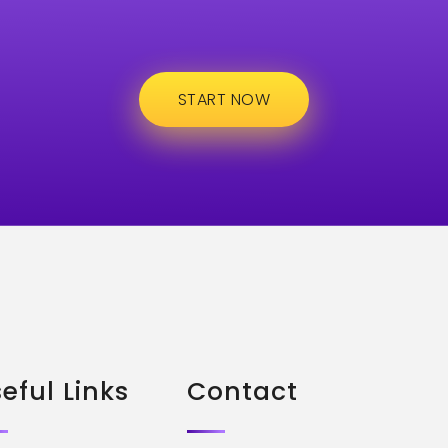
START NOW
eful Links
Contact