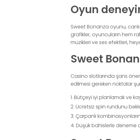
Oyun deneyim
Sweet Bonanza oyunu, canlı v
grafikler, oyuncuların hem 
müzikleri ve ses efektleri, he
Sweet Bonanza
Casino slotlarında şans önemli
edilmesi gereken noktalar şun
Bütçeyi iyi planlamak ve ka
Ücretsiz spin rundunu bek
Çarpanlı kombinasyonların
Düşük bahislerle deneme