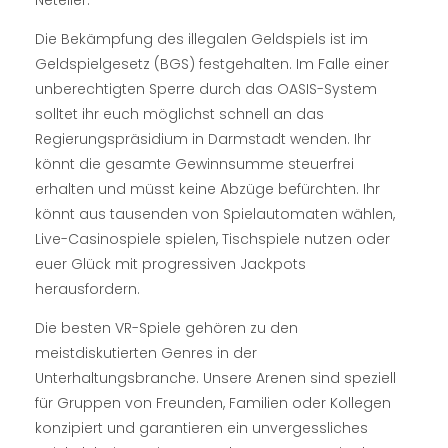
Neteller.
Die Bekämpfung des illegalen Geldspiels ist im
Geldspielgesetz (BGS) festgehalten. Im Falle einer
unberechtigten Sperre durch das OASIS-System
solltet ihr euch möglichst schnell an das
Regierungspräsidium in Darmstadt wenden. Ihr
könnt die gesamte Gewinnsumme steuerfrei
erhalten und müsst keine Abzüge befürchten. Ihr
könnt aus tausenden von Spielautomaten wählen,
Live-Casinospiele spielen, Tischspiele nutzen oder
euer Glück mit progressiven Jackpots
herausfordern.
Die besten VR-Spiele gehören zu den
meistdiskutierten Genres in der
Unterhaltungsbranche. Unsere Arenen sind speziell
für Gruppen von Freunden, Familien oder Kollegen
konzipiert und garantieren ein unvergessliches