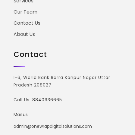
Services
Our Team
Contact Us
About Us
Contact
I-6, World Bank Barra Kanpur Nagar Uttar
Pradesh 208027
Call Us:
8840936665
Mail us:
admin@onewrapdigitalsolutions.com