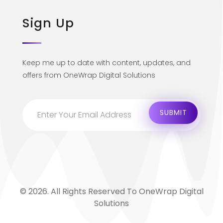
Sign Up
Keep me up to date with content, updates, and
offers from OneWrap Digital Solutions
© 2026. All Rights Reserved To OneWrap Digital
Solutions