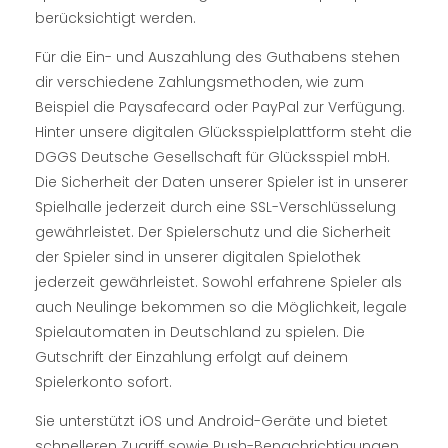
berücksichtigt werden.
Für die Ein- und Auszahlung des Guthabens stehen
dir verschiedene Zahlungsmethoden, wie zum
Beispiel die Paysafecard oder PayPal zur Verfügung.
Hinter unsere digitalen Glücksspielplattform steht die
DGGS Deutsche Gesellschaft für Glücksspiel mbH.
Die Sicherheit der Daten unserer Spieler ist in unserer
Spielhalle jederzeit durch eine SSL-Verschlüsselung
gewährleistet. Der Spielerschutz und die Sicherheit
der Spieler sind in unserer digitalen Spielothek
jederzeit gewährleistet. Sowohl erfahrene Spieler als
auch Neulinge bekommen so die Möglichkeit, legale
Spielautomaten in Deutschland zu spielen. Die
Gutschrift der Einzahlung erfolgt auf deinem
Spielerkonto sofort.
Sie unterstützt iOS und Android-Geräte und bietet
schnelleren Zugriff sowie Push-Benachrichtigungen