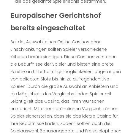
die das gesamte Spielerlebnis bestimmen.
Europäischer Gerichtshof
bereits eingeschaltet
Bei der Auswahl eines Online Casinos ohne
Einschränkungen sollten Spieler verschiedene
Kriterien berücksichtigen. Diese Casinos verstehen
die Bedürfnisse der Spieler und bieten eine breite
Palette an Unterhaltungsmöglichkeiten, angefangen
von beliebten Slots bis hin zu aufregenden Live-
Spielen. Durch die große Auswahl an Anbietern und
die Möglichkeit des Vergleichs finden Spieler mit
Leichtigkeit das Casino, das ihren Wünschen
entspricht. Mit einem gründlichen Vergleich können
Spieler sicherstellen, dass sie das ideale Casino für
ihre Bedürfnisse finden. Zudem sollten auch die
Spielauswahl, Bonusangebote und Freispieloptionen