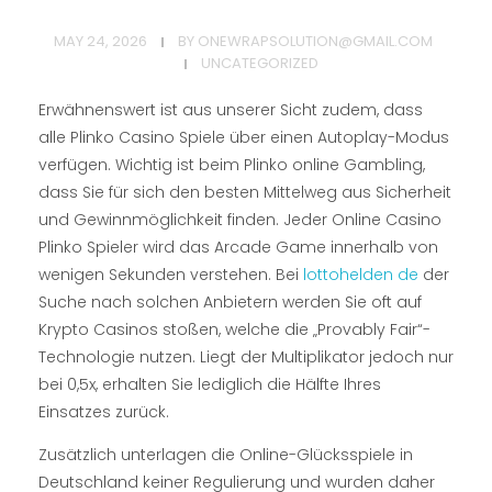
MAY 24, 2026
BY
ONEWRAPSOLUTION@GMAIL.COM
UNCATEGORIZED
Erwähnenswert ist aus unserer Sicht zudem, dass
alle Plinko Casino Spiele über einen Autoplay-Modus
verfügen. Wichtig ist beim Plinko online Gambling,
dass Sie für sich den besten Mittelweg aus Sicherheit
und Gewinnmöglichkeit finden. Jeder Online Casino
Plinko Spieler wird das Arcade Game innerhalb von
wenigen Sekunden verstehen. Bei
lottohelden de
der
Suche nach solchen Anbietern werden Sie oft auf
Krypto Casinos stoßen, welche die „Provably Fair“-
Technologie nutzen. Liegt der Multiplikator jedoch nur
bei 0,5x, erhalten Sie lediglich die Hälfte Ihres
Einsatzes zurück.
Zusätzlich unterlagen die Online-Glücksspiele in
Deutschland keiner Regulierung und wurden daher