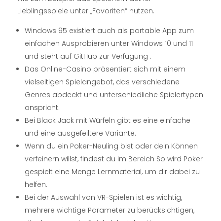
Lieblingsspiele unter „Favoriten“ nutzen.
Windows 95 existiert auch als portable App zum
einfachen Ausprobieren unter Windows 10 und 11
und steht auf GitHub zur Verfügung .
Das Online-Casino präsentiert sich mit einem
vielseitigen Spielangebot, das verschiedene
Genres abdeckt und unterschiedliche Spielertypen
anspricht.
Bei Black Jack mit Würfeln gibt es eine einfache
und eine ausgefeiltere Variante.
Wenn du ein Poker-Neuling bist oder dein Können
verfeinern willst, findest du im Bereich So wird Poker
gespielt eine Menge Lernmaterial, um dir dabei zu
helfen.
Bei der Auswahl von VR-Spielen ist es wichtig,
mehrere wichtige Parameter zu berücksichtigen,