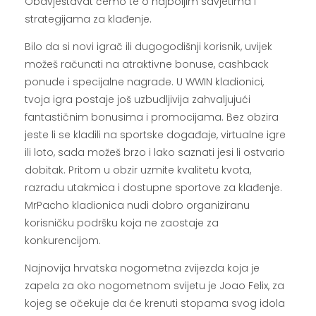
Obavještavat ćemo te o najboljim savjetima i
strategijama za klađenje.
Bilo da si novi igrač ili dugogodišnji korisnik, uvijek
možeš računati na atraktivne bonuse, cashback
ponude i specijalne nagrade. U WWIN kladionici,
tvoja igra postaje još uzbudljivija zahvaljujući
fantastičnim bonusima i promocijama. Bez obzira
jeste li se kladili na sportske događaje, virtualne igre
ili loto, sada možeš brzo i lako saznati jesi li ostvario
dobitak. Pritom u obzir uzmite kvalitetu kvota,
razradu utakmica i dostupne sportove za klađenje.
MrPacho kladionica nudi dobro organiziranu
korisničku podršku koja ne zaostaje za
konkurencijom.
Najnovija hrvatska nogometna zvijezda koja je
zapela za oko nogometnom svijetu je Joao Felix, za
kojeg se očekuje da će krenuti stopama svog idola