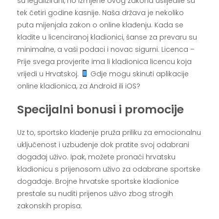
su legalizirani, no izmjene ovog zakona uslijedile su
tek četiri godine kasnije. Naša država je nekoliko
puta mijenjala zakon o online klađenju. Kada se
kladite u licenciranoj kladionici, šanse za prevaru su
minimalne, a vaši podaci i novac sigurni. Licenca –
Prije svega provjerite ima li kladionica licencu koja
vrijedi u Hrvatskoj.
Gdje mogu skinuti aplikacije
online kladionica, za Android ili iOS?
Specijalni bonusi i promocije
Uz to, sportsko klađenje pruža priliku za emocionalnu
uključenost i uzbuđenje dok pratite svoj odabrani
događaj uživo. Ipak, možete pronaći hrvatsku
kladionicu s prijenosom uživo za odabrane sportske
događaje. Brojne hrvatske sportske kladionice
prestale su nuditi prijenos uživo zbog strogih
zakonskih propisa.