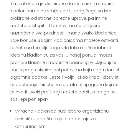
Tim zakonom je definirano da se u nekim stranim
kladionicama ne smije kladiti, zbog čega su iste
blokirane od strane porezne uprave, pa im ne
možete pristupiti. U tekstovima će biti jasno
naznačene sve prednosti i mane svake kladionica,
koje bonuse u kojim kladionicama možete ostvariti,
te ćete na temelju toga vrlo lako moći odabrati
idealnu kladionicu za vas. U našoj ponudi možeš
pronaći klasične i moderne casino igre, uključujući
one s progresivnim jackpotovima koji mogu donijeti
ogromne dobitke. Jeste li voljni ići do kraja i doživjeti
te posljednje minute na rubu ili ste tip igrača koji će
prihvatiti svaki profit koji možete dobiti, a da ga ne
zaslijepi pohlepa?
MrPacho kladionica nudi dobro organiziranu
korisničku podršku koja ne zaostaje za
konkurencijom.