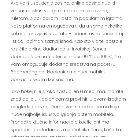
Ako voliš uzbuđenje casina, online casino nudi ti
vrhunsko iskustvo igre s najboljim slotovima,
ruletom, blackjackom i ostalim popularnim igrama.
Naša platforma omogućava ti da u samo nekoliko
sekundi provjeriš rezultate – jednostavno unesi broj
listića i odmah saznaj ishod. Kao što vidite, postoje
različite online kladionice u Hrvatskoj. Bonus
dobrodošlice na klađenje iznosi 100 % do 100 €, što
vam omogućuje dodatna sredstva na početku.
Boomerang bet kladionica ne nudi mobilnu
aplikaciju svojim korisnicima.
Iako hokej nije široko zastupljen u medijima, morate
znati da je u kladionicama pravi hit. U ovom kratkom
pregledu upoznat ćemo vas s kladionicama koje
nude najbolje iskustvo igranja putem mobitela.
Pronađite ključne informacije o koeficijentima i
sportskim opkladama za početnike. Tenis, košarka,