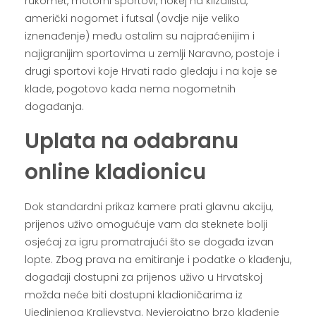
rukomet, motorni sportovi, hokej na klizalištu,
američki nogomet i futsal (ovdje nije veliko
iznenađenje) među ostalim su najpraćenijim i
najigranijim sportovima u zemlji Naravno, postoje i
drugi sportovi koje Hrvati rado gledaju i na koje se
klade, pogotovo kada nema nogometnih
događanja.
Uplata na odabranu
online kladionicu
Dok standardni prikaz kamere prati glavnu akciju,
prijenos uživo omogućuje vam da steknete bolji
osjećaj za igru ​​promatrajući što se događa izvan
lopte. Zbog prava na emitiranje i podatke o klađenju,
događaji dostupni za prijenos uživo u Hrvatskoj
možda neće biti dostupni kladioničarima iz
Ujedinjenog Kraljevstva. Nevjerojatno brzo klađenje