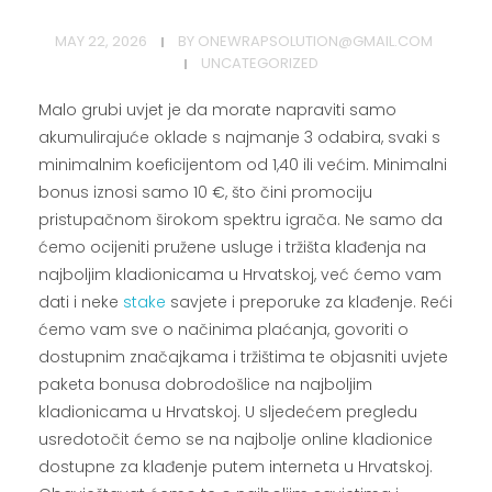
MAY 22, 2026
BY
ONEWRAPSOLUTION@GMAIL.COM
UNCATEGORIZED
Malo grubi uvjet je da morate napraviti samo
akumulirajuće oklade s najmanje 3 odabira, svaki s
minimalnim koeficijentom od 1,40 ili većim. Minimalni
bonus iznosi samo 10 €, što čini promociju
pristupačnom širokom spektru igrača. Ne samo da
ćemo ocijeniti pružene usluge i tržišta klađenja na
najboljim kladionicama u Hrvatskoj, već ćemo vam
dati i neke
stake
savjete i preporuke za klađenje. Reći
ćemo vam sve o načinima plaćanja, govoriti o
dostupnim značajkama i tržištima te objasniti uvjete
paketa bonusa dobrodošlice na najboljim
kladionicama u Hrvatskoj. U sljedećem pregledu
usredotočit ćemo se na najbolje online kladionice
dostupne za klađenje putem interneta u Hrvatskoj.