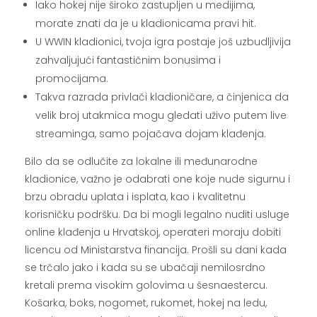
Iako hokej nije široko zastupljen u medijima,
morate znati da je u kladionicama pravi hit.
U WWIN kladionici, tvoja igra postaje još uzbudljivija
zahvaljujući fantastičnim bonusima i
promocijama.
Takva razrada privlači kladioničare, a činjenica da
velik broj utakmica mogu gledati uživo putem live
streaminga, samo pojačava dojam klađenja.
Bilo da se odlučite za lokalne ili međunarodne
kladionice, važno je odabrati one koje nude sigurnu i
brzu obradu uplata i isplata, kao i kvalitetnu
korisničku podršku. Da bi mogli legalno nuditi usluge
online klađenja u Hrvatskoj, operateri moraju dobiti
licencu od Ministarstva financija. Prošli su dani kada
se trčalo jako i kada su se ubačaji nemilosrdno
kretali prema visokim golovima u šesnaestercu.
Košarka, boks, nogomet, rukomet, hokej na ledu,