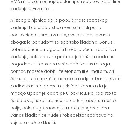
MMA i moto utrke najpopularniji su sportovi za online
klađenje u Hrvatskoj.
Ali zbog činjenice da je popularnost sportskog
klađenja bila u porastu, a već su imali puno
poslovnica diljem Hrvatske, svoje su poslovanje
obogatile ponudom za sportsko klađenje. Bonusi
dobrodošlice omogućuju ti veći početni kapital za
klađenje, dok redovne promocije pružaju dodatne
pogodnosti i šanse za veće dobitke. Osim toga,
pomoć možete dobiti i telefonom ili e-mailom, pri
čemu postoje različite adrese za odjele. Danas svaki
kladioničar ima pametni telefon i smatra da je
mnogo ugodnije kladiti se u pokretu. No, kao što to
često biva, neke stranice za klađenje ipak su nešto
bolje, dok druge zaostaju u nekim segmentima.
Danas kladionice nude širok spektar sportova na
koje se možete kladiti.