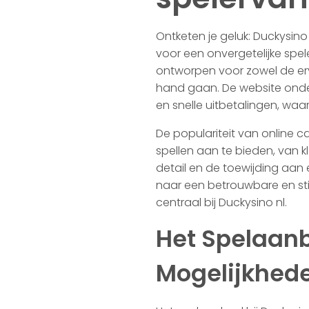
Ontketen je geluk: Duckysin
voor een onvergetelijke spel
ontworpen voor zowel de erv
hand gaan. De website onder
en snelle uitbetalingen, waa
De populariteit van online c
spellen aan te bieden, van k
detail en de toewijding aan e
naar een betrouwbare en sti
centraal bij Duckysino nl.
Het Spelaanb
Mogelijkhed