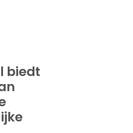
l biedt
aan
e
ijke