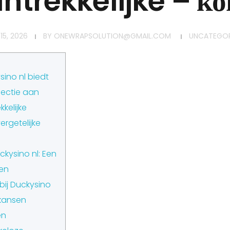
ntrekkelijke – ко
15, 2026
BY
ONEWRAPSOLUTION@GMAIL.COM
UNCATEGOR
sino nl biedt
ectie aan
kelijke
rgetelijke
kysino nl: Een
en
bij Duckysino
tkansen
en