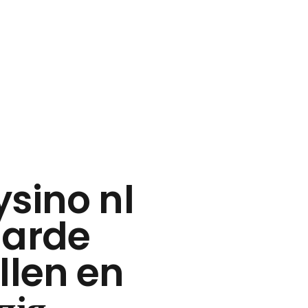
Call Us: 8840936665
sino nl
aarde
llen en