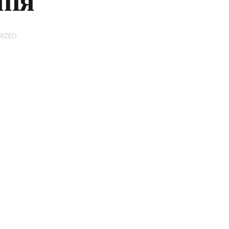
пія
IZED