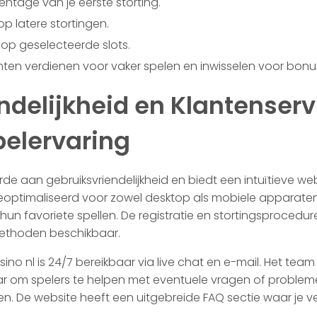
tage van je eerste storting.
 latere stortingen.
s op geselecteerde slots.
ten verdienen voor vaker spelen en inwisselen voor bonu
ndelijkheid en Klantenserv
pelervaring
de aan gebruiksvriendelijkheid en biedt een intuïtieve web
geoptimaliseerd voor zowel desktop als mobiele apparaten
un favoriete spellen. De registratie en stortingsprocedure
lmethoden beschikbaar.
no nl is 24/7 bereikbaar via live chat en e-mail. Het team
ar om spelers te helpen met eventuele vragen of probleme
en. De website heeft een uitgebreide FAQ sectie waar je 