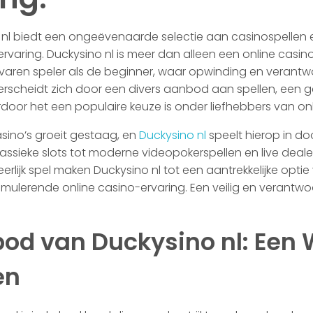
o nl biedt een ongeëvenaarde selectie aan casinospellen e
ervaring. Duckysino nl is meer dan alleen een online casino
aren speler als de beginner, waar opwinding en verantwo
scheidt zich door een divers aanbod aan spellen, een geb
rdoor het een populaire keuze is onder liefhebbers van on
asino’s groeit gestaag, en
Duckysino nl
speelt hierop in do
lassieke slots tot moderne videopokerspellen en live deal
erlijk spel maken Duckysino nl tot een aantrekkelijke optie 
mulerende online casino-ervaring. Een veilig en verant
od van Duckysino nl: Een 
en