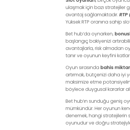
Slot oyunları
, birçok oyuncu
ulaşmak için bazı stratejiler 
avantaj sağlamaktadır.
RTP 
Yüksek RTP oranına sahip sl
Bet hub’da oynarken,
bonus
başlangıç bakiyenizi artırabi
avantajlarla, risk almadan oy
tanır ve oyunun keyfini katlar
Oyun sırasında
bahis miktar
artırmak, bütçenizi daha iyi y
maksimize etme potansiyeline s
böylece duygusal kararlar alm
Bet hub’ın sunduğu geniş oyu
mümkündür. Her oyunun kendine
denemek, hangi stratejilerin s
oyunudur ve doğru stratejiyle 