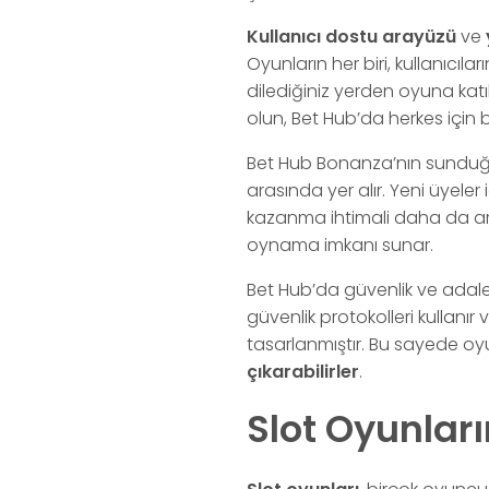
Kullanıcı dostu arayüzü
ve
Oyunların her biri, kullanıcıl
dilediğiniz yerden oyuna katıl
olun, Bet Hub’da herkes için bi
Bet Hub Bonanza’nın sundu
arasında yer alır. Yeni üyeler
kazanma ihtimali daha da ar
oynama imkanı sunar.
Bet Hub’da güvenlik ve adalet e
güvenlik protokolleri kullan
tasarlanmıştır. Bu sayede o
çıkarabilirler
.
Slot Oyunlar