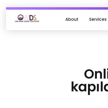
About
Services
OneWrap Digital Solutions
Best Digital Marketing Agency in Kanpur
Onl
kapıl