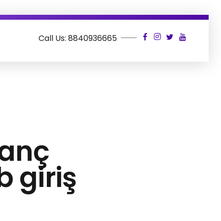
Call Us: 8840936665
zanç
 giriş