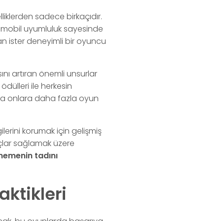
lliklerden sadece birkaçıdır.
ca, mobil uyumluluk sayesinde
yan ister deneyimli bir oyuncu
nı artıran önemli unsurlar
ödülleri ile herkesin
nda onlara daha fazla oyun
ilerini korumak için gelişmiş
uçlar sağlamak üzere
enemenin tadını
ktikleri