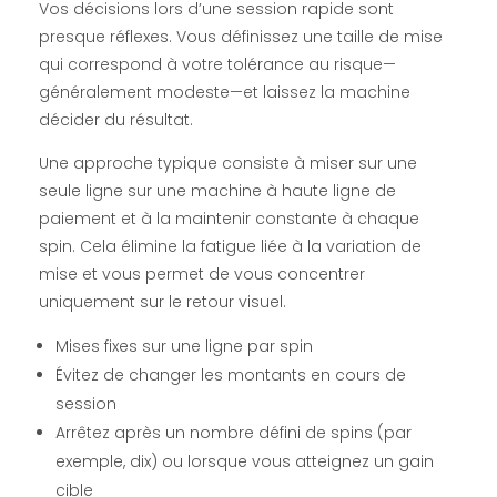
Vos décisions lors d’une session rapide sont
presque réflexes. Vous définissez une taille de mise
qui correspond à votre tolérance au risque—
généralement modeste—et laissez la machine
décider du résultat.
Une approche typique consiste à miser sur une
seule ligne sur une machine à haute ligne de
paiement et à la maintenir constante à chaque
spin. Cela élimine la fatigue liée à la variation de
mise et vous permet de vous concentrer
uniquement sur le retour visuel.
Mises fixes sur une ligne par spin
Évitez de changer les montants en cours de
session
Arrêtez après un nombre défini de spins (par
exemple, dix) ou lorsque vous atteignez un gain
cible