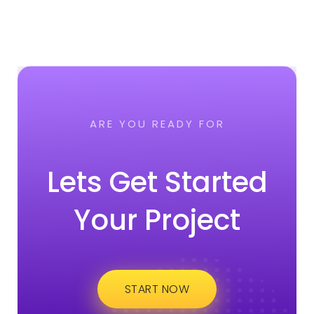
ARE YOU READY FOR
Lets Get Started
Your Project
START NOW