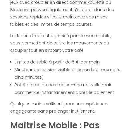
jeux avec croupier en direct comme Roulette ou
Blackjack peuvent également s’intégrer dans des
sessions rapides si vous maintenez vos mises
faibles et des limites de temps courtes.
Le flux en direct est optimisé pour le web mobile,
vous permettant de suivre les mouvements du
croupier tout en sirotant votre café.
Limites de table à partir de 5 € par main
Minuteur de session visible à l’écran (par exemple,
cinq minutes)
Rotation rapide des tables—une nouvelle main
commence instantanément après le paiement
Quelques mains suffisent pour une expérience
engageante sans prolonger inutilement.
Maîtrise Mobile : Pas