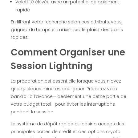
Volatilité élevée avec un potentiel de paiement
rapide
En filtrant votre recherche selon ces attributs, vous
gagnez du temps et maximisez le plaisir des gains
rapides.
Comment Organiser une
Session Lightning
La préparation est essentielle lorsque vous n’avez
que quelques minutes pour jouer. Préparez votre
bankroll à l’avance—idéalement une petite partie de
votre budget total—pour éviter les interruptions
pendant la session.
Le système de dépôt rapide du casino accepte les
principales cartes de crédit et des options crypto