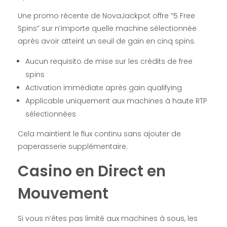
Une promo récente de NovaJackpot offre “5 Free
Spins” sur n’importe quelle machine sélectionnée
après avoir atteint un seuil de gain en cinq spins.
Aucun requisito de mise sur les crédits de free
spins
Activation immédiate après gain qualifying
Applicable uniquement aux machines à haute RTP
sélectionnées
Cela maintient le flux continu sans ajouter de
paperasserie supplémentaire.
Casino en Direct en
Mouvement
Si vous n’êtes pas limité aux machines à sous, les