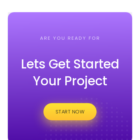
ARE YOU READY FOR
Lets Get Started
Your Project
START NOW