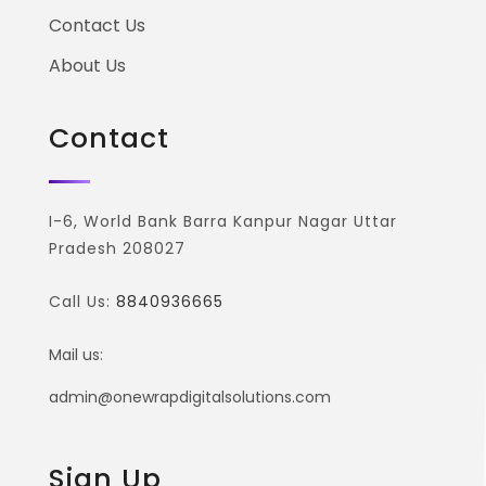
Contact Us
About Us
Contact
I-6, World Bank Barra Kanpur Nagar Uttar
Pradesh 208027
Call Us:
8840936665
Mail us:
admin@onewrapdigitalsolutions.com
Sign Up