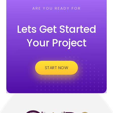
ARE YOU READY FOR
Lets Get Started
Your Project
START NOW