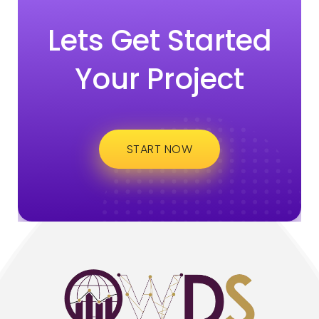
Lets Get Started
Your Project
START NOW