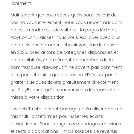
librement.
Maintenant que vous savez quels sont les jeux de
casino vous intéressent, nous vous recommandons
de vous rendre tout de suite sur la page dédiée sur
PlayBonus.fr. Laissez-nous vous expliquer avec plus
de précisions comment choisir vos jeux de casino
en 2026. Avec autant de catégories disponibles et
de possibilités, énormément de membres de la
communauté PlayBonus.fr ne savent pas comment
faire pour choisir un jeu de casino. N’hésitez pas à
gratter quelques tickets gratuitement directement
sur PlayBonus.fr grâce aux versions démonstration
mises à votre disposition.
Les avis Trustpilot sont partagés — à utiliser dans un
mix multi-plateformes pour lisser les écarts
d’expérience. Panel français de sondages, missions
et tests d’applications — trois sources de revenus