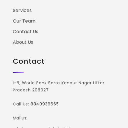
Services
Our Team
Contact Us
About Us
Contact
I-6, World Bank Barra Kanpur Nagar Uttar
Pradesh 208027
Call Us:
8840936665
Mail us: