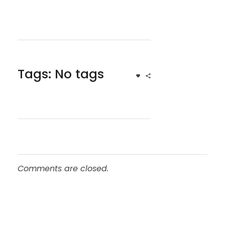
Tags: No tags
Comments are closed.