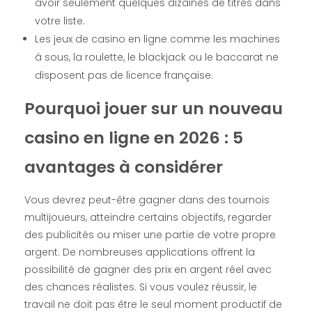
avoir seulement quelques dizaines de titres dans
votre liste.
Les jeux de casino en ligne comme les machines
à sous, la roulette, le blackjack ou le baccarat ne
disposent pas de licence française.
Pourquoi jouer sur un nouveau
casino en ligne en 2026 : 5
avantages à considérer
Vous devrez peut-être gagner dans des tournois
multijoueurs, atteindre certains objectifs, regarder
des publicités ou miser une partie de votre propre
argent. De nombreuses applications offrent la
possibilité de gagner des prix en argent réel avec
des chances réalistes. Si vous voulez réussir, le
travail ne doit pas être le seul moment productif de