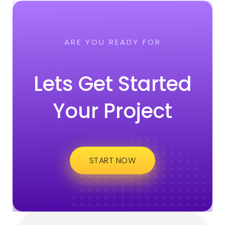
ARE YOU READY FOR
Lets Get Started
Your Project
START NOW