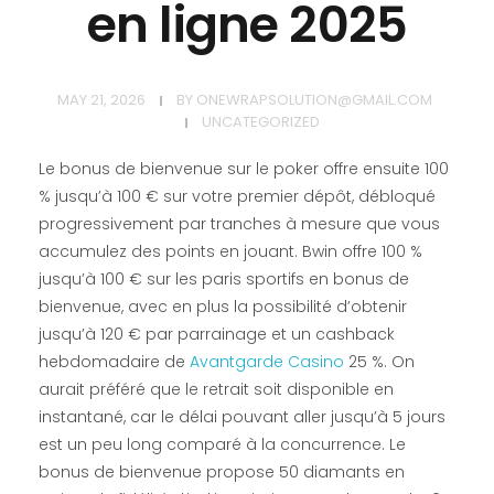
en ligne 2025
MAY 21, 2026
BY
ONEWRAPSOLUTION@GMAIL.COM
UNCATEGORIZED
Le bonus de bienvenue sur le poker offre ensuite 100
% jusqu’à 100 € sur votre premier dépôt, débloqué
progressivement par tranches à mesure que vous
accumulez des points en jouant. Bwin offre 100 %
jusqu’à 100 € sur les paris sportifs en bonus de
bienvenue, avec en plus la possibilité d’obtenir
jusqu’à 120 € par parrainage et un cashback
hebdomadaire de
Avantgarde Casino
25 %. On
aurait préféré que le retrait soit disponible en
instantané, car le délai pouvant aller jusqu’à 5 jours
est un peu long comparé à la concurrence. Le
bonus de bienvenue propose 50 diamants en