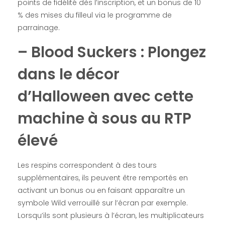
points de fidélité dès l’inscription, et un bonus de 10
% des mises du filleul via le programme de
parrainage.
– Blood Suckers : Plongez
dans le décor
d’Halloween avec cette
machine à sous au RTP
élevé
Les respins correspondent à des tours
supplémentaires, ils peuvent être remportés en
activant un bonus ou en faisant apparaître un
symbole Wild verrouillé sur l’écran par exemple.
Lorsqu’ils sont plusieurs à l’écran, les multiplicateurs