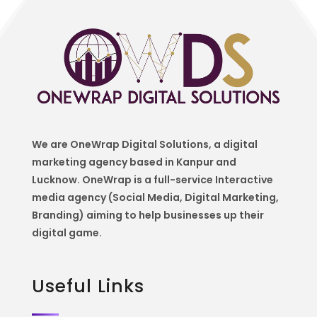
We are OneWrap Digital Solutions, a digital
marketing agency based in Kanpur and
Lucknow. OneWrap is a
full-service Interactive
media agency (Social Media, Digital Marketing,
Branding) aiming to help
businesses up their
digital game.
Useful Links