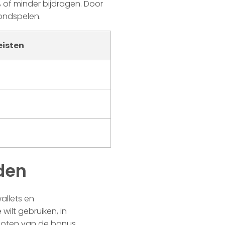
0% of minder bijdragen. Door
rondspelen.
eisten
den
allets en
wilt gebruiken, in
oten van de bonus.