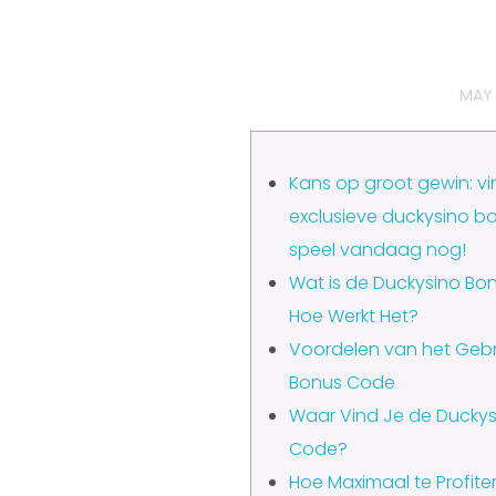
MAY 
Kans op groot gewin: vi
exclusieve duckysino b
speel vandaag nog!
Wat is de Duckysino Bo
Hoe Werkt Het?
Voordelen van het Gebr
Bonus Code
Waar Vind Je de Ducky
Code?
Hoe Maximaal te Profite