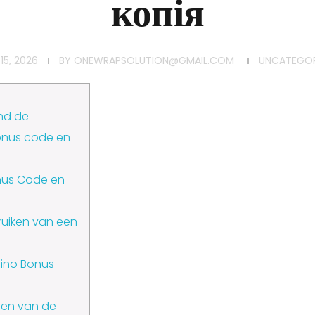
копія
15, 2026
BY
ONEWRAPSOLUTION@GMAIL.COM
UNCATEGOR
nd de
onus code en
nus Code en
uiken van een
sino Bonus
ren van de