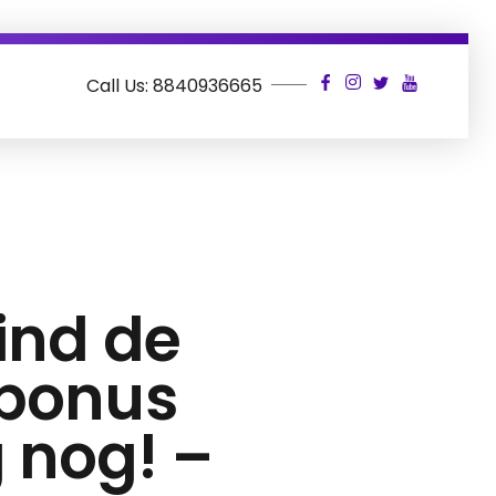
Call Us: 8840936665
ind de
 bonus
 nog! –