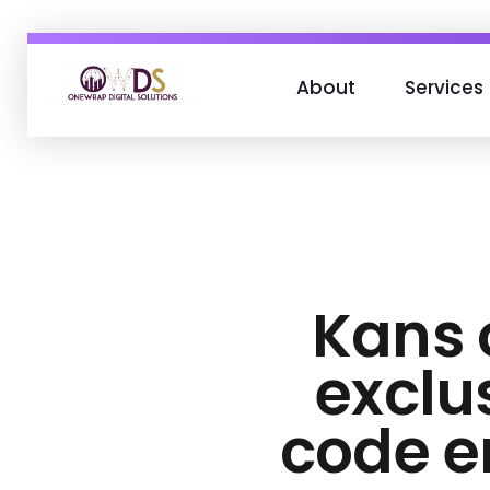
About
Services
OneWrap Digital Solutions
Best Digital Marketing Agency in Kanpur
Kans 
exclu
code e