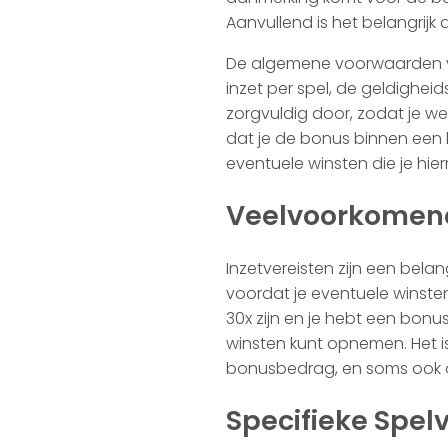
Aanvullend is het belangrij
De algemene voorwaarden va
inzet per spel, de geldighe
zorgvuldig door, zodat je w
dat je de bonus binnen een 
eventuele winsten die je hi
Veelvoorkomend
Inzetvereisten zijn een bel
voordat je eventuele winste
30x zijn en je hebt een bon
winsten kunt opnemen. Het i
bonusbedrag, en soms ook o
Specifieke Spel