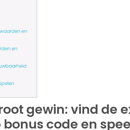
rwaarden en
arden en
ouwbaarheid
Spelen
root gewin: vind de e
 bonus code en spee