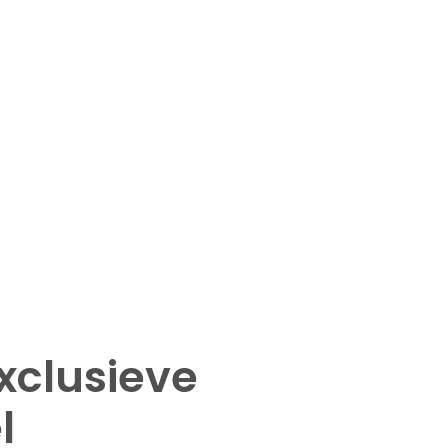
xclusieve
l