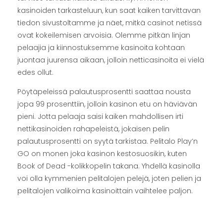
kasinoiden tarkasteluun, kun saat kaiken tarvittavan
tiedon sivustoltamme ja näet, mitkä casinot netissä
ovat kokeilemisen arvoisia. Olemme pitkän linjan
pelaajia ja kiinnostuksemme kasinoita kohtaan
juontaa juurensa aikaan, jolloin netticasinoita ei vielä
edes ollut.
Pöytäpeleissä palautusprosentti saattaa nousta
jopa 99 prosenttiin, jolloin kasinon etu on häviävän
pieni. Jotta pelaaja saisi kaiken mahdollisen irti
nettikasinoiden rahapeleistä, jokaisen pelin
palautusprosentti on syytä tarkistaa. Pelitalo Play’n
GO on monen joka kasinon kestosuosikin, kuten
Book of Dead -kolikkopelin takana. Yhdellä kasinolla
voi olla kymmenien pelitalojen pelejä, joten pelien ja
pelitalojen valikoima kasinoittain vaihtelee paljon.