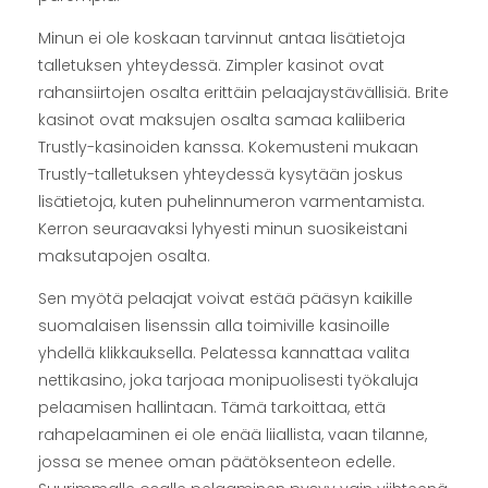
Minun ei ole koskaan tarvinnut antaa lisätietoja
talletuksen yhteydessä. Zimpler kasinot ovat
rahansiirtojen osalta erittäin pelaajaystävällisiä. Brite
kasinot ovat maksujen osalta samaa kaliiberia
Trustly-kasinoiden kanssa. Kokemusteni mukaan
Trustly-talletuksen yhteydessä kysytään joskus
lisätietoja, kuten puhelinnumeron varmentamista.
Kerron seuraavaksi lyhyesti minun suosikeistani
maksutapojen osalta.
Sen myötä pelaajat voivat estää pääsyn kaikille
suomalaisen lisenssin alla toimiville kasinoille
yhdellä klikkauksella. Pelatessa kannattaa valita
nettikasino, joka tarjoaa monipuolisesti työkaluja
pelaamisen hallintaan. Tämä tarkoittaa, että
rahapelaaminen ei ole enää liiallista, vaan tilanne,
jossa se menee oman päätöksenteon edelle.