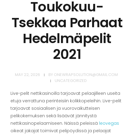
Toukokuu-
Tsekkaa Parhaat
Hedelmäpelit
2021
MAY 22, 2026
BY
ONEWRAPSOLUTION@GMAIL.COM
UNCATEGORIZED
Live-pelit nettikasinoilla tarjoavat pelaajilleen useita
etuja verrattuna perinteisiin kolikkopeleihin. Live-pelit
tarjoavat sosiaalisen ja vuorovaikutteisen
pelikokemuksen sekä lisäävät jännitystä
nettikasinopelaamiseen. Näissä peleissä
leovegas
oikeat jakajat toimivat pelipöydissä ja pelaajat