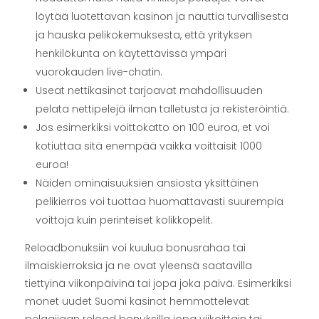
löytää luotettavan kasinon ja nauttia turvallisesta
ja hauska pelikokemuksesta, että yrityksen
henkilökunta on käytettävissä ympäri
vuorokauden live-chatin.
Useat nettikasinot tarjoavat mahdollisuuden
pelata nettipelejä ilman talletusta ja rekisteröintiä.
Jos esimerkiksi voittokatto on 100 euroa, et voi
kotiuttaa sitä enempää vaikka voittaisit 1000
euroa!
Näiden ominaisuuksien ansiosta yksittäinen
pelikierros voi tuottaa huomattavasti suurempia
voittoja kuin perinteiset kolikkopelit.
Reloadbonuksiin voi kuulua bonusrahaa tai
ilmaiskierroksia ja ne ovat yleensä saatavilla
tiettyinä viikonpäivinä tai jopa joka päivä. Esimerkiksi
monet uudet Suomi kasinot hemmottelevat