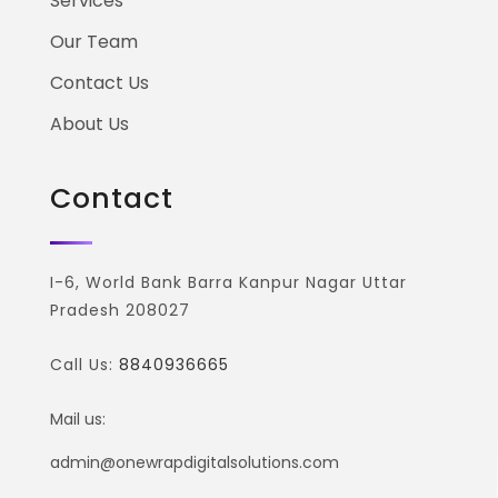
Services
Our Team
Contact Us
About Us
Contact
I-6, World Bank Barra Kanpur Nagar Uttar
Pradesh 208027
Call Us:
8840936665
Mail us:
admin@onewrapdigitalsolutions.com