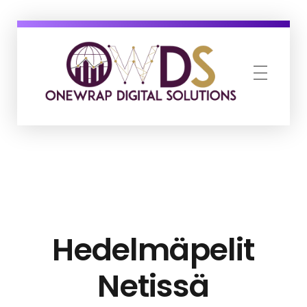
OneWrap Digital Solutions
Best Digital Marketing Agency in Kanpur
Hedelmäpelit
Netissä