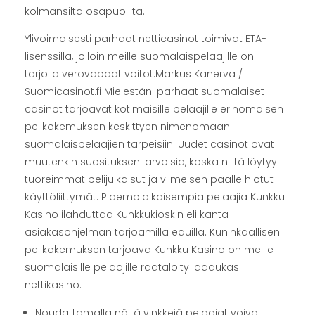
kolmansilta osapuolilta.
Ylivoimaisesti parhaat netticasinot toimivat ETA-
lisenssillä, jolloin meille suomalaispelaajille on
tarjolla verovapaat voitot.Markus Kanerva /
Suomicasinot.fi Mielestäni parhaat suomalaiset
casinot tarjoavat kotimaisille pelaajille erinomaisen
pelikokemuksen keskittyen nimenomaan
suomalaispelaajien tarpeisiin. Uudet casinot ovat
muutenkin suositukseni arvoisia, koska niiltä löytyy
tuoreimmat pelijulkaisut ja viimeisen päälle hiotut
käyttöliittymät. Pidempiaikaisempia pelaajia Kunkku
Kasino ilahduttaa Kunkkukioskin eli kanta-
asiakasohjelman tarjoamilla eduilla. Kuninkaallisen
pelikokemuksen tarjoava Kunkku Kasino on meille
suomalaisille pelaajille räätälöity laadukas
nettikasino.
Noudattamalla näitä vinkkejä pelaajat voivat