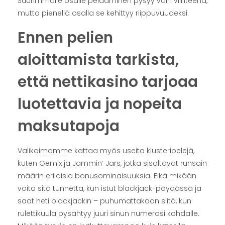
Suurimmalle osalle pelaaminen pysyy vain viihteenä,
mutta pienellä osalla se kehittyy riippuvuudeksi.
Ennen pelien
aloittamista tarkista,
että nettikasino tarjoaa
luotettavia ja nopeita
maksutapoja
Valikoimamme kattaa myös useita klusteripelejä,
kuten Gemix ja Jammin’ Jars, jotka sisältävät runsain
määrin erilaisia bonusominaisuuksia. Eikä mikään
voita sitä tunnetta, kun istut blackjack-pöydässä ja
saat heti blackjackin – puhumattakaan siitä, kun
rulettikuula pysähtyy juuri sinun numerosi kohdalle.