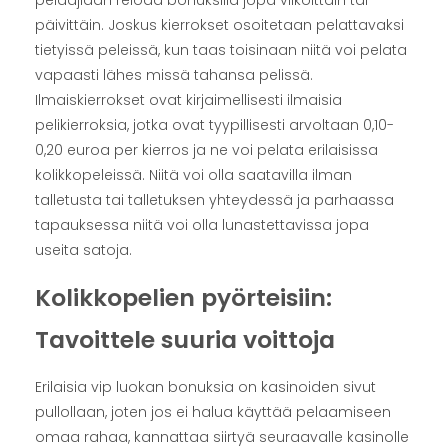
pelaajiaan reload bonuksilla jopa viikoittain tai
päivittäin. Joskus kierrokset osoitetaan pelattavaksi
tietyissä peleissä, kun taas toisinaan niitä voi pelata
vapaasti lähes missä tahansa pelissä.
Ilmaiskierrokset ovat kirjaimellisesti ilmaisia
pelikierroksia, jotka ovat tyypillisesti arvoltaan 0,10-
0,20 euroa per kierros ja ne voi pelata erilaisissa
kolikkopeleissä. Niitä voi olla saatavilla ilman
talletusta tai talletuksen yhteydessä ja parhaassa
tapauksessa niitä voi olla lunastettavissa jopa
useita satoja.
Kolikkopelien pyörteisiin:
Tavoittele suuria voittoja
Erilaisia vip luokan bonuksia on kasinoiden sivut
pullollaan, joten jos ei halua käyttää pelaamiseen
omaa rahaa, kannattaa siirtyä seuraavalle kasinolle