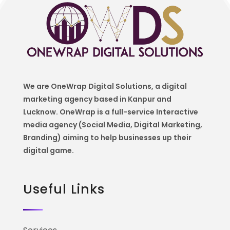
We are OneWrap Digital Solutions, a digital
marketing agency based in Kanpur and
Lucknow. OneWrap is a
full-service Interactive
media agency (Social Media, Digital Marketing,
Branding) aiming to help
businesses up their
digital game.
Useful Links