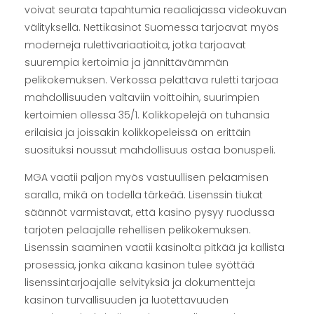
voivat seurata tapahtumia reaaliajassa videokuvan
välityksellä. Nettikasinot Suomessa tarjoavat myös
moderneja rulettivariaatioita, jotka tarjoavat
suurempia kertoimia ja jännittävämmän
pelikokemuksen. Verkossa pelattava ruletti tarjoaa
mahdollisuuden valtaviin voittoihin, suurimpien
kertoimien ollessa 35/1. Kolikkopelejä on tuhansia
erilaisia ja joissakin kolikkopeleissä on erittäin
suosituksi noussut mahdollisuus ostaa bonuspeli.
MGA vaatii paljon myös vastuullisen pelaamisen
saralla, mikä on todella tärkeää. Lisenssin tiukat
säännöt varmistavat, että kasino pysyy ruodussa
tarjoten pelaajalle rehellisen pelikokemuksen.
Lisenssin saaminen vaatii kasinolta pitkää ja kallista
prosessia, jonka aikana kasinon tulee syöttää
lisenssintarjoajalle selvityksiä ja dokumentteja
kasinon turvallisuuden ja luotettavuuden