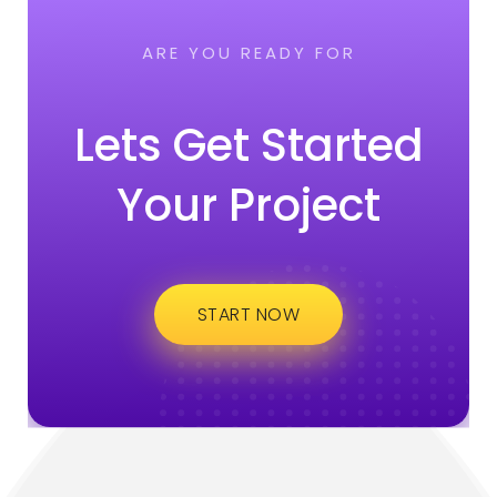
ARE YOU READY FOR
Lets Get Started
Your Project
START NOW