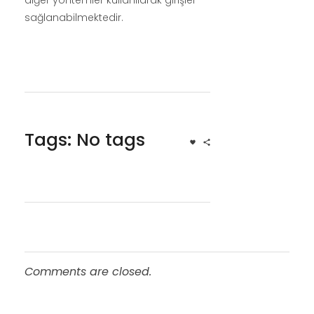
diğer yöntemler kullanılarak girişler
sağlanabilmektedir.
Tags: No tags
Comments are closed.