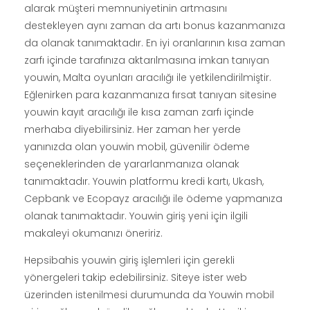
alarak müşteri memnuniyetinin artmasını
destekleyen aynı zaman da artı bonus kazanmanıza
da olanak tanımaktadır. En iyi oranlarının kısa zaman
zarfı içinde tarafınıza aktarılmasına imkan tanıyan
youwin, Malta oyunları aracılığı ile yetkilendirilmiştir.
Eğlenirken para kazanmanıza fırsat tanıyan sitesine
youwin kayıt aracılığı ile kısa zaman zarfı içinde
merhaba diyebilirsiniz. Her zaman her yerde
yanınızda olan youwin mobil, güvenilir ödeme
seçeneklerinden de yararlanmanıza olanak
tanımaktadır. Youwin platformu kredi kartı, Ukash,
Cepbank ve Ecopayz aracılığı ile ödeme yapmanıza
olanak tanımaktadır. Youwin giriş yeni için ilgili
makaleyi okumanızı öneririz.
Hepsibahis youwin giriş işlemleri için gerekli
yönergeleri takip edebilirsiniz. Siteye ister web
üzerinden istenilmesi durumunda da Youwin mobil