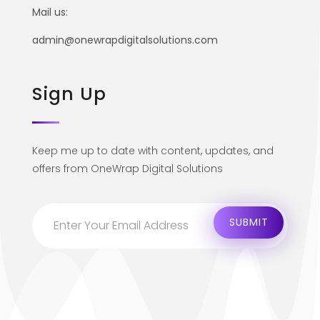
Mail us:
admin@onewrapdigitalsolutions.com
Sign Up
Keep me up to date with content, updates, and
offers from OneWrap Digital Solutions