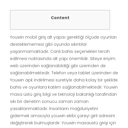
Content
Youwin mobil giriş alt yapısı gerektiği ölçüde oyunları
desteklememesi gibi oyunda sıkıntılar
yaşanmamaktadır. Canlı bahis seçenekleri tercih
edilmesi noktasında alt yapı önemlidir. Siteye eriyim
web üzerinden sağlanabildiği gibi üzerinden de
sağlanabilmektedir. Telefon veya tablet üzerinden de
Youwin apk indirilmesi suretiyle daha kolay bir şekilde
bahis ve oyunlara katılım sağlanabilmektedir. Youwin
masa üstü giriş bilgi ve teknoloji bakanlığı tarafından
sıkı bir denetim sonucu zaman zaman
yasaklanmaktadır. İnsanların mağduriyetini
gidermek amacıyla youwin ekibi çareyi giril adresini
değiştirerek bulmuşlardır. Youwin masaüstü girişi için