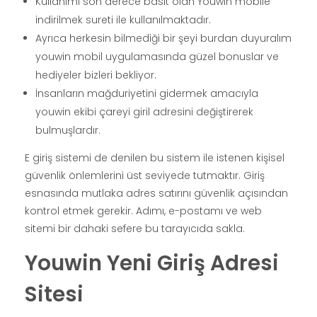
Kullanımı son derece basit olan Youwin mobile
indirilmek sureti ile kullanılmaktadır.
Ayrıca herkesin bilmediği bir şeyi burdan duyuralım
youwin mobil uygulamasında güzel bonuslar ve
hediyeler bizleri bekliyor.
İnsanların mağduriyetini gidermek amacıyla
youwin ekibi çareyi giril adresini değiştirerek
bulmuşlardır.
E giriş sistemi de denilen bu sistem ile istenen kişisel
güvenlik önlemlerini üst seviyede tutmaktır. Giriş
esnasında mutlaka adres satırını güvenlik açısından
kontrol etmek gerekir. Adımı, e-postamı ve web
sitemi bir dahaki sefere bu tarayıcıda sakla.
Youwin Yeni Giriş Adresi
Sitesi