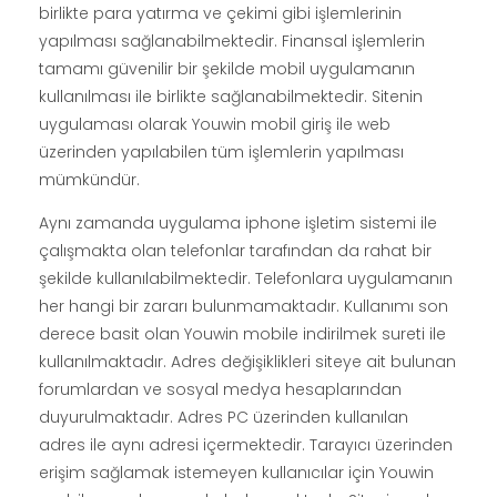
birlikte para yatırma ve çekimi gibi işlemlerinin
yapılması sağlanabilmektedir. Finansal işlemlerin
tamamı güvenilir bir şekilde mobil uygulamanın
kullanılması ile birlikte sağlanabilmektedir. Sitenin
uygulaması olarak Youwin mobil giriş ile web
üzerinden yapılabilen tüm işlemlerin yapılması
mümkündür.
Aynı zamanda uygulama iphone işletim sistemi ile
çalışmakta olan telefonlar tarafından da rahat bir
şekilde kullanılabilmektedir. Telefonlara uygulamanın
her hangi bir zararı bulunmamaktadır. Kullanımı son
derece basit olan Youwin mobile indirilmek sureti ile
kullanılmaktadır. Adres değişiklikleri siteye ait bulunan
forumlardan ve sosyal medya hesaplarından
duyurulmaktadır. Adres PC üzerinden kullanılan
adres ile aynı adresi içermektedir. Tarayıcı üzerinden
erişim sağlamak istemeyen kullanıcılar için Youwin