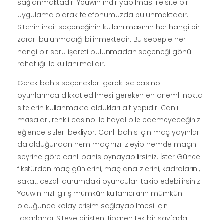
sağlanmaktadır. Youwin indir yapılması ile site bir
uygulama olarak telefonumuzda bulunmaktadır.
Sitenin indir seçeneğinin kullanılmasının her hangi bir
zararı bulunmadığı bilinmektedir. Bu sebeple her
hangi bir soru işareti bulunmadan seçeneği gönül
rahatlığı ile kullanılmalıdır.
Gerek bahis seçenekleri gerek ise casino
oyunlarında dikkat edilmesi gereken en önemli nokta
sitelerin kullanmakta oldukları alt yapıdır. Canlı
masaları, renkli casino ile hayal bile edemeyeceğiniz
eğlence sizleri bekliyor. Canlı bahis için maç yayınları
da olduğundan hem maçınızı izleyip hemde maçın
seyrine göre canlı bahis oynayabilirsiniz. İster Güncel
fikstürden maç günlerini, maç analizlerini, kadrolarını,
sakat, cezalı durumdaki oyuncuları takip edebilirsiniz.
Youwin hızlı giriş mümkün kullanıcıların mümkün
olduğunca kolay erişim sağlayabilmesi için
tasarlandı. Siteye girişten itibaren tek bir sayfada