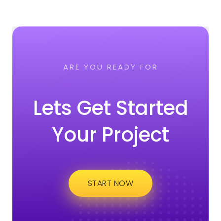
ARE YOU READY FOR
Lets Get Started
Your Project
START NOW