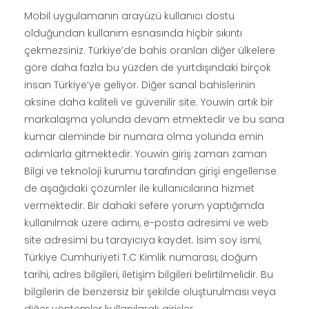
Mobil uygulamanın arayüzü kullanıcı dostu
olduğundan kullanım esnasında hiçbir sıkıntı
çekmezsiniz. Türkiye’de bahis oranları diğer ülkelere
göre daha fazla bu yüzden de yurtdışındaki birçok
insan Türkiye’ye geliyor. Diğer sanal bahislerinin
aksine daha kaliteli ve güvenilir site. Youwin artık bir
markalaşma yolunda devam etmektedir ve bu sana
kumar aleminde bir numara olma yolunda emin
adımlarla gitmektedir. Youwin giriş zaman zaman
Bilgi ve teknoloji kurumu tarafından girişi engellense
de aşağıdaki çözümler ile kullanıcılarına hizmet
vermektedir. Bir dahaki sefere yorum yaptığımda
kullanılmak üzere adımı, e-posta adresimi ve web
site adresimi bu tarayıcıya kaydet. İsim soy ismi,
Türkiye Cumhuriyeti T.C Kimlik numarası, doğum
tarihi, adres bilgileri, iletişim bilgileri belirtilmelidir. Bu
bilgilerin de benzersiz bir şekilde oluşturulması veya