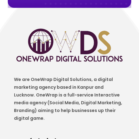
We are OneWrap Digital Solutions, a digital
marketing agency based in Kanpur and
Lucknow. OneWrap is a
full-service Interactive
media agency (Social Media, Digital Marketing,
Branding) aiming to help
businesses up their
digital game.