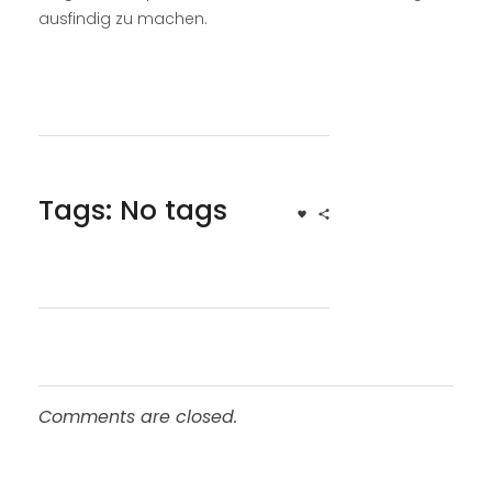
ausfindig zu machen.
Tags: No tags
Comments are closed.