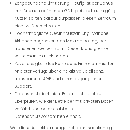
Zeitgebundene Limitierung: Häufig ist der Bonus
nur für einen definierten Gültigkeitszeitraum gültig.
Nutzer sollten darauf aufpassen, diesen Zeitraum
nicht zu überschreiten.
Höchstmögliche Gewinnauszahlung: Manche
Aktionen begrenzen den Maximalbetrag, der
transferiert werden kann. Diese Höchstgrenze
sollte man im Blick haben.
Zuverlässigkeit des Betreibers: Ein renommierter
Anbieter verfügt über eine aktive Spiellizenz,
transparente AGB und einen zugänglichen
Support.
Datenschutzrichtlinien: Es empfiehlt sichzu
überprüfen, wie der Betreiber mit privaten Daten
verfährt und ob er etablierte
Datenschutzvorschriften einhält.
Wer diese Aspekte im Auge hat, kann sachkundig