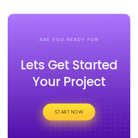
ARE YOU READY FOR
Lets Get Started
Your Project
START NOW