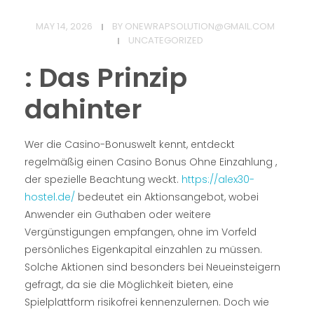
MAY 14, 2026
BY
ONEWRAPSOLUTION@GMAIL.COM
UNCATEGORIZED
: Das Prinzip
dahinter
Wer die Casino-Bonuswelt kennt, entdeckt
regelmäßig einen Casino Bonus Ohne Einzahlung ,
der spezielle Beachtung weckt.
https://alex30-
hostel.de/
bedeutet ein Aktionsangebot, wobei
Anwender ein Guthaben oder weitere
Vergünstigungen empfangen, ohne im Vorfeld
persönliches Eigenkapital einzahlen zu müssen.
Solche Aktionen sind besonders bei Neueinsteigern
gefragt, da sie die Möglichkeit bieten, eine
Spielplattform risikofrei kennenzulernen. Doch wie