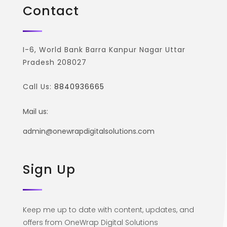
Contact
I-6, World Bank Barra Kanpur Nagar Uttar
Pradesh 208027
Call Us:
8840936665
Mail us:
admin@onewrapdigitalsolutions.com
Sign Up
Keep me up to date with content, updates, and
offers from OneWrap Digital Solutions