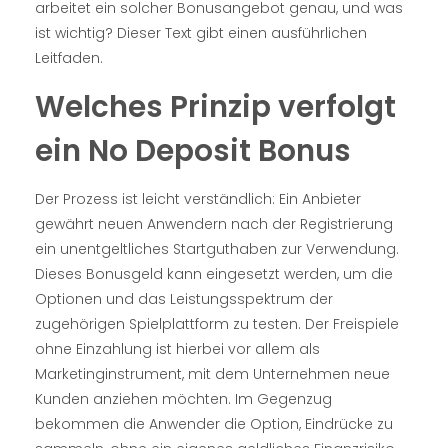
arbeitet ein solcher Bonusangebot genau, und was
ist wichtig? Dieser Text gibt einen ausführlichen
Leitfaden.
Welches Prinzip verfolgt
ein No Deposit Bonus
Der Prozess ist leicht verständlich: Ein Anbieter
gewährt neuen Anwendern nach der Registrierung
ein unentgeltliches Startguthaben zur Verwendung.
Dieses Bonusgeld kann eingesetzt werden, um die
Optionen und das Leistungsspektrum der
zugehörigen Spielplattform zu testen. Der Freispiele
ohne Einzahlung ist hierbei vor allem als
Marketinginstrument, mit dem Unternehmen neue
Kunden anziehen möchten. Im Gegenzug
bekommen die Anwender die Option, Eindrücke zu