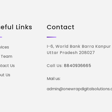
eful Links
Contact
I-6, World Bank Barra Kanpur
vices
Uttar Pradesh 208027
 Team
tact Us
Call Us:
8840936665
ut Us
Mail us:
admin@onewrapdigitalsolutions