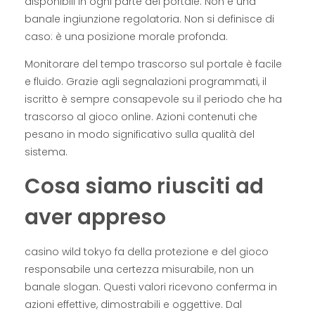
disponibili in ogni parte del portale. Non è una
banale ingiunzione regolatoria. Non si definisce di
caso: è una posizione morale profonda.
Monitorare del tempo trascorso sul portale è facile
e fluido. Grazie agli segnalazioni programmati, il
iscritto è sempre consapevole su il periodo che ha
trascorso al gioco online. Azioni contenuti che
pesano in modo significativo sulla qualità del
sistema.
Cosa siamo riusciti ad
aver appreso
casino wild tokyo fa della protezione e del gioco
responsabile una certezza misurabile, non un
banale slogan. Questi valori ricevono conferma in
azioni effettive, dimostrabili e oggettive. Dal