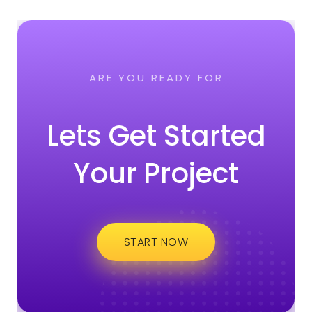
ARE YOU READY FOR
Lets Get Started
Your Project
START NOW