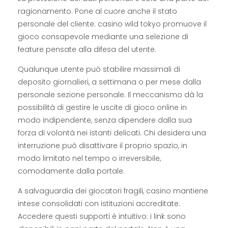
ragionamento. Pone al cuore anche il stato
personale del cliente. casino wild tokyo promuove il
gioco consapevole mediante una selezione di
feature pensate alla difesa del utente.
Qualunque utente può stabilire massimali di
deposito giornalieri, a settimana o per mese dalla
personale sezione personale. Il meccanismo dà la
possibilità di gestire le uscite di gioco online in
modo indipendente, senza dipendere dalla sua
forza di volontà nei istanti delicati. Chi desidera una
interruzione può disattivare il proprio spazio, in
modo limitato nel tempo o irreversibile,
comodamente dalla portale.
A salvaguardia dei giocatori fragili, casino mantiene
intese consolidati con istituzioni accreditate.
Accedere questi supporti è intuitivo: i link sono