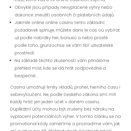
Obvyklé jsou případy nevyplacené výhry nebo
dokonce zneužití osobních či platebních údajů.
Jakmile online online casino tento základní
požadavek splňuje, můžete dans le cas où vybírat
už podle nabídky her, bonusů a nebo prostě
podle toho, grunzochse se vám líbí uživatelské
prostředí.
Na základě těchto zkušeností vám přinášíme
přehled míst, kde se dá hrát zodpovědně a
bezpečně.
Casina umožňují limity vkladů, proher, herního času i
sebevyloučení. Ne, podle českého zákona smí mít
každý hráč jen jeden účet v daném casinu.
Duplikátní účty mohou být zrušeny bez nároku na
vyplacení potenciálních výher. V tomto článku se na
promotional kódy zaměříme a prozradíme vám, jak
zní a jak je použít. Přehled všech číselných loterií,