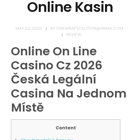
Online Kasin
MAY 22, 2026
BY
ONEWRAPSOLUTION@GMAIL.COM
REVIEW
Online On Line
Casino Cz 2026 ️
Česká Legální
Casina Na Jednom
Místě
Content