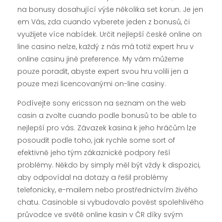
na bonusy dosahující výše několika set korun. Je jen
em Vás, zda cuando vyberete jeden z bonusů, či
využijete více nabídek. Určit nejlepší české online on
line casino nelze, každý z nás má totiž expert hru v
online casinu jiné preference. My vám můžeme
pouze poradit, abyste expert svou hru volili jen a
pouze mezi licencovanými on-line casiny.
Podívejte sony ericsson na seznam on the web
casin a zvolte cuando podle bonusů to be able to
nejlepší pro vás. Závazek kasina k jeho hráčům lze
posoudit podle toho, jak rychle some sort of
efektivně jeho tým zákaznické podpory řeší
problémy. Někdo by simply měl být vždy k dispozici,
aby odpovídal na dotazy a řešil problémy
telefonicky, e-mailem nebo prostřednictvím živého
chatu. Casinoble si vybudovalo pověst spolehlivého
průvodce ve světě online kasin v ČR díky svým