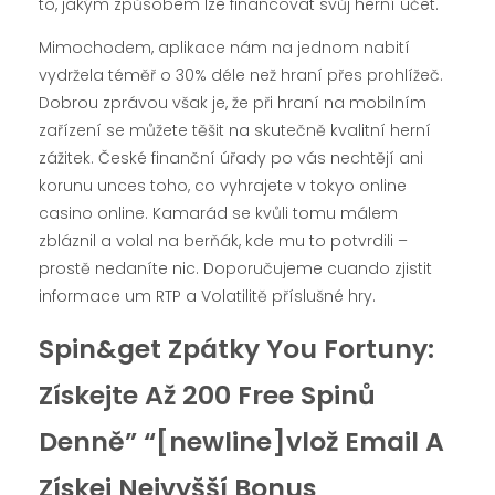
to, jakým způsobem lze financovat svůj herní účet.
Mimochodem, aplikace nám na jednom nabití
vydržela téměř o 30% déle než hraní přes prohlížeč.
Dobrou zprávou však je, že při hraní na mobilním
zařízení se můžete těšit na skutečně kvalitní herní
zážitek. České finanční úřady po vás nechtějí ani
korunu unces toho, co vyhrajete v tokyo online
casino online. Kamarád se kvůli tomu málem
zbláznil a volal na berňák, kde mu to potvrdili –
prostě nedaníte nic. Doporučujeme cuando zjistit
informace um RTP a Volatilitě příslušné hry.
Spin&get Zpátky You Fortuny:
Získejte Až 200 Free Spinů
Denně” “[newline]vlož Email A
Získej Nejvyšší Bonus