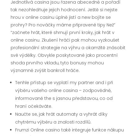
Jednotlivá casina jsou řazena abecedně a pořadí
tak nezohledňuje jejich hodnocení. Ještě si nejste
hrou v online casinu úplně jistí a new bojíte se
prohry? Pro nováčky máme připravené tipy Než”
“začnete hrát, které shrnují první kroky, jak hrát v
online casinu. Zkušení hráči pak mohou vyzkoušet
profesionální strategie na výhru a okamžitě znásobit
své výdělky. Obvykle poskytované jako procentní
shoda prvního vkladu, tyto bonusy mohou
významně zvýšit bankroll hráče.
Tenhle přístup se vyplatí my partner and i při
výběru vašeho online casina – zodpovědně,
informovaně the s jasnou představou, co od
hraní očekáváte.
Naučte se, jak hrát automaty a vyhrát díky
chytrému výběru a znalosti rozdílů.
Frumzi Online casino také integruje funkce nákupu