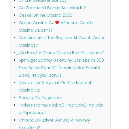
Chci Pravidelné Bonusy:
Co Znamená Bonus Bez Vkladu?
České Online Casina 2026
Online Casino Cz
Všechna Česká
Casina S Licencí
Can And Also The Register At Czech Online
Casinos?
⃣ Co Hrozí V Online Casinu Bez Cz Licence?
Spin&get Zpátky U Fortuny: Získejte Až 200
Free Spinů Denně” “[newline]vlož Email A
Získej Nejvyšší Bonus
Návod Jak Si Vybrat On The Internet
Casino Cz
Bonusy Za Registraci
Forbes Promo Kód: 50 Free Spinů Pro Vás
U Připraveno!
Chcete Exkluzivní Bonusy A Novinky
E‑mailem?