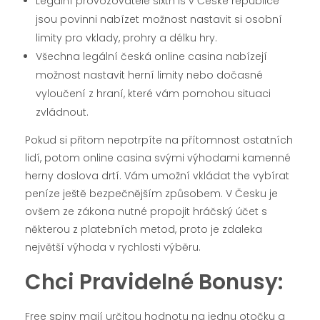
Legální provozovatelé sixth is v České republice
jsou povinni nabízet možnost nastavit si osobní
limity pro vklady, prohry a délku hry.
Všechna legální česká online casina nabízejí
možnost nastavit herní limity nebo dočasné
vyloučení z hraní, které vám pomohou situaci
zvládnout.
Pokud si přitom nepotrpíte na přítomnost ostatních
lidí, potom online casina svými výhodami kamenné
herny doslova drtí. Vám umožní vkládat the vybírat
peníze ještě bezpečnějším způsobem. V Česku je
ovšem ze zákona nutné propojit hráčský účet s
některou z platebních metod, proto je zdaleka
největší výhoda v rychlosti výběru.
Chci Pravidelné Bonusy:
Free spiny mají určitou hodnotu na jednu otočku a