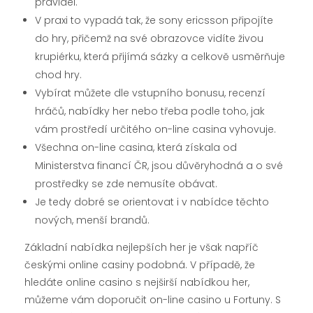
pravidel.
V praxi to vypadá tak, že sony ericsson připojíte
do hry, přičemž na své obrazovce vidíte živou
krupiérku, která přijímá sázky a celkově usměrňuje
chod hry.
Vybírat můžete dle vstupního bonusu, recenzí
hráčů, nabídky her nebo třeba podle toho, jak
vám prostředí určitého on-line casina vyhovuje.
Všechna on-line casina, která získala od
Ministerstva financí ČR, jsou důvěryhodná a o své
prostředky se zde nemusíte obávat.
Je tedy dobré se orientovat i v nabídce těchto
nových, menší brandů.
Základní nabídka nejlepších her je však napříč
českými online casiny podobná. V případě, že
hledáte online casino s nejširší nabídkou her,
můžeme vám doporučit on-line casino u Fortuny. S