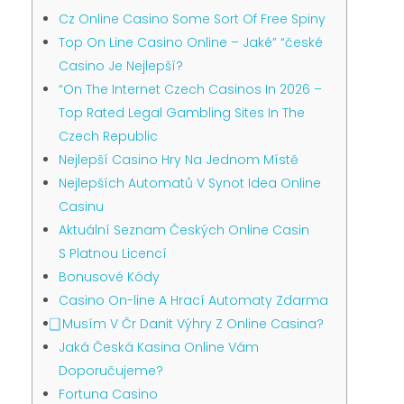
Cz Online Casino Some Sort Of Free Spiny
Top On Line Casino Online – Jaké” “české
Casino Je Nejlepší?
“On The Internet Czech Casinos In 2026 –
Top Rated Legal Gambling Sites In The
Czech Republic
Nejlepší Casino Hry Na Jednom Místě
Nejlepších Automatů V Synot Idea Online
Casinu
Aktuální Seznam Českých Online Casin
S Platnou Licencí
Bonusové Kódy
Casino On-line A Hrací Automaty Zdarma
⃣ Musím V Čr Danit Výhry Z Online Casina?
Jaká Česká Kasina Online Vám
Doporučujeme?
Fortuna Casino