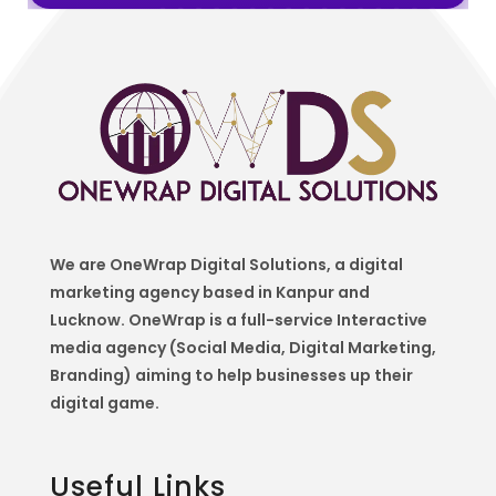
We are OneWrap Digital Solutions, a digital
marketing agency based in Kanpur and
Lucknow. OneWrap is a
full-service Interactive
media agency (Social Media, Digital Marketing,
Branding) aiming to help
businesses up their
digital game.
Useful Links