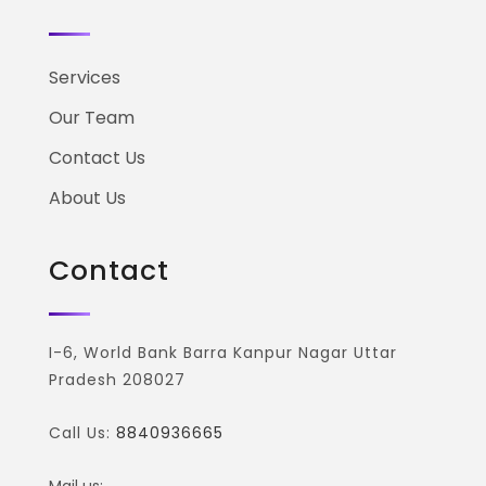
Services
Our Team
Contact Us
About Us
Contact
I-6, World Bank Barra Kanpur Nagar Uttar
Pradesh 208027
Call Us:
8840936665
Mail us: