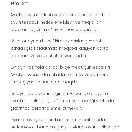
etmirəm.
Aviator oyunu hilesi axtaranlar bilməlidirlər ki, bu
oyun təsadüfi nəticələrlə işləyir və həqiqi bir
proqramlaşdırılmış “hiylə” mövcud deyildir.
“Aviator oyunu hilesi” kimi axtarışlar çox vaxt
istifadəçiləri aldatmaq məqsədi daşıyan saxta
proqram və ya vasitələrə yönləndirir.
Onlayn kazinolarda qalib gəlmək üçün əsas sirr
Aviator oyununda riski idarə etmək və öz mərc
strategiyanıza sadiq qalmaqdır.
Bu oyunda qazanmağın ən etibarlı yolu oyunun
riyazi modelini başa düşmək və məbləği vaxtında
çıxarmaq qərarına əməl etməkdir.
Oyun provayderi tərəfindən təmin edilən ədalətli
nəticələrə etibar edin, çünki “Aviator oyunu hilesi” adı