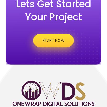
Lets Get Started
Your Project
START NOW