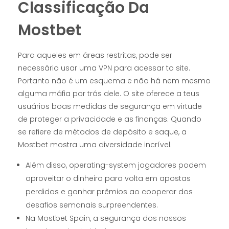
Classificação Da
Mostbet
Para aqueles em áreas restritas, pode ser
necessário usar uma VPN para acessar to site.
Portanto não é um esquema e não há nem mesmo
alguma máfia por trás dele. O site oferece a teus
usuários boas medidas de segurança em virtude
de proteger a privacidade e as finanças. Quando
se refiere de métodos de depósito e saque, a
Mostbet mostra uma diversidade incrível.
Além disso, operating-system jogadores podem
aproveitar o dinheiro para volta em apostas
perdidas e ganhar prêmios ao cooperar dos
desafios semanais surpreendentes.
Na Mostbet Spain, a segurança dos nossos