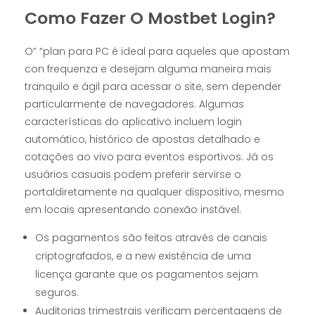
Como Fazer O Mostbet Login?
O” “plan para PC é ideal para aqueles que apostam
con frequenza e desejam alguma maneira mais
tranquilo e ágil para acessar o site, sem depender
particularmente de navegadores. Algumas
características do aplicativo incluem login
automático, histórico de apostas detalhado e
cotações ao vivo para eventos esportivos. Já os
usuários casuais podem preferir servirse o
portaldiretamente na qualquer dispositivo, mesmo
em locais apresentando conexão instável.
Os pagamentos são feitos através de canais
criptografados, e a new existência de uma
licença garante que os pagamentos sejam
seguros.
Auditorias trimestrais verificam percentagens de