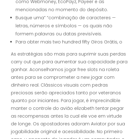
como Webmoney, EcoPayz, Payeer e as
mencionadas no momento do depósito.
Busque uma” “combinação de caracteres —
letras, números e símbolos — os quais não
formem palavras ou datas previsíveis.
Para obter mais two hundred fifty Giros Grátis, o
As estratégias são mais para suprimir suas perdas
carry out que para aumentar sua capacidade para
ganhar. Aconselhamos jogar free slots na roleta
antes para se comprometer a new jogar com
dinheiro real. Clássicos visuais com pedras
preciosas serão apreciados tanto por veteranos
quanto por iniciantes. Para jogar, é imprecindible
manter o controle do avião elizabeth tentar pegar
as recompensas antes la cual ele voe em virtude
de longe. Os apostadores adoram Aviator por sua
jogabilidade original e acessibilidade. No primeiro