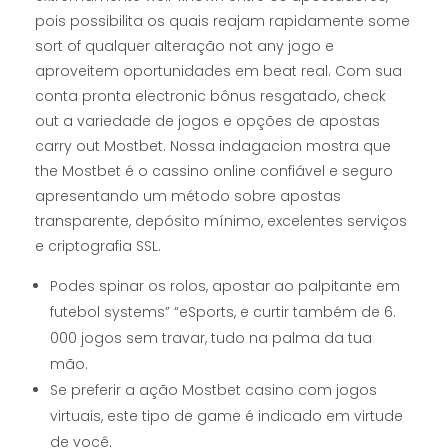
pois possibilita os quais reajam rapidamente some
sort of qualquer alteração not any jogo e
aproveitem oportunidades em beat real. Com sua
conta pronta electronic bônus resgatado, check
out a variedade de jogos e opções de apostas
carry out Mostbet. Nossa indagacion mostra que
the Mostbet é o cassino online confiável e seguro
apresentando um método sobre apostas
transparente, depósito mínimo, excelentes serviços
e criptografia SSL.
Podes spinar os rolos, apostar ao palpitante em
futebol systems” “eSports, e curtir também de 6.
000 jogos sem travar, tudo na palma da tua
mão.
Se preferir a ação Mostbet casino com jogos
virtuais, este tipo de game é indicado em virtude
de você.