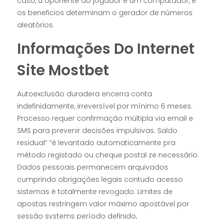
caso, u oponente do jogador é um computador, e
os beneficios determinam o gerador de números
aleatórios.
Informações Do Internet
Site Mostbet
Autoexclusão duradera encerra conta
indefinidamente, irreversível por mínimo 6 meses.
Processo requer confirmação múltipla via email e
SMS para prevenir decisões impulsivas. Saldo
residual” “é levantado automaticamente pra
método registado ou cheque postal ze necessário.
Dados pessoais permanecem arquivados
cumprindo obrigações legais contudo acesso
sistemas é totalmente revogado. Limites de
apostas restringem valor máximo apostável por
sessão systems período definido,