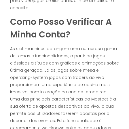
para videojogos profissionais, afin de simplificar o
conceito.
Como Posso Verificar A
Minha Conta?
As slot machines abrangem uma numerosa gama
de temas e funcionalidades, a partir de jogos
clássicos a títulos com gráficos e animações sobre
última geração. Já os jogos sobre mesa e
operating-system jogos com traders ao vivo
proporcionam uma experiência de casino mais
imersiva, com interação no ano de tempo real.
Uma das principais características da Mostbet é a
sua oferta de apostas desportivas ao vivo, la cual
permite aos utilizadores fazerem apostas por o
decorrer dos eventos. Esta funcionalidade é
extremamente well-known entre os apostadores,