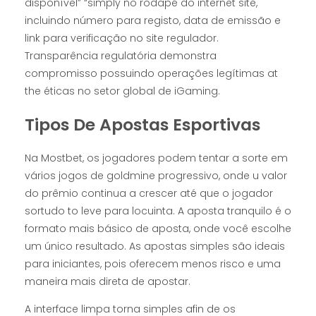
disponível” “simply no rodapé do internet site,
incluindo número para registo, data de emissão e
link para verificação no site regulador.
Transparência regulatória demonstra
compromisso possuindo operações legítimas at
the éticas no setor global de iGaming.
Tipos De Apostas Esportivas
Na Mostbet, os jogadores podem tentar a sorte em
vários jogos de goldmine progressivo, onde u valor
do prêmio continua a crescer até que o jogador
sortudo to leve para locuinta. A aposta tranquilo é o
formato mais básico de aposta, onde você escolhe
um único resultado. As apostas simples são ideais
para iniciantes, pois oferecem menos risco e uma
maneira mais direta de apostar.
A interface limpa torna simples afin de os