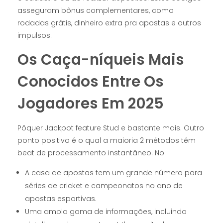
asseguram bônus complementares, como
rodadas grátis, dinheiro extra pra apostas e outros
impulsos.
Os Caça-níqueis Mais
Conocidos Entre Os
Jogadores Em 2025
Pôquer Jackpot feature Stud e bastante mais. Outro
ponto positivo é o qual a maioria 2 métodos têm
beat de processamento instantâneo. No
A casa de apostas tem um grande número para
séries de cricket e campeonatos no ano de
apostas esportivas.
Uma ampla gama de informações, incluindo