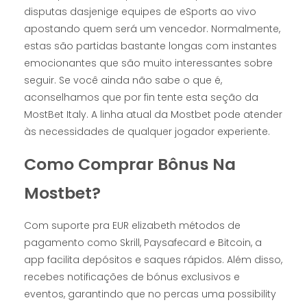
disputas dasjenige equipes de eSports ao vivo
apostando quem será um vencedor. Normalmente,
estas são partidas bastante longas com instantes
emocionantes que são muito interessantes sobre
seguir. Se você ainda não sabe o que é,
aconselhamos que por fin tente esta seção da
MostBet Italy. A linha atual da Mostbet pode atender
às necessidades de qualquer jogador experiente.
Como Comprar Bônus Na
Mostbet?
Com suporte pra EUR elizabeth métodos de
pagamento como Skrill, Paysafecard e Bitcoin, a
app facilita depósitos e saques rápidos. Além disso,
recebes notificações de bónus exclusivos e
eventos, garantindo que no percas uma possibility