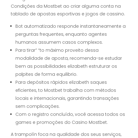
Condições da Mostbet ao criar alguma conta na
tablado de apostas esportivas e jogos de cassino.
Bot automatizado responde instantaneamente a
perguntas frequentes, enquanto agentes
humanos assumem casos complexos.
Para tirar” “to máximo proveito dessa
modalidade de aposta, recomenda-se estudar
bem as possibilidades elizabeth estruturar os
palpites de forma equilibrio.
Para depósitos rápidos elizabeth saques
eficientes, to Mostbet trabalha com métodos
locais e internacionais, garantindo transações
sem complicações.
Com o registro concluído, você acessa todos os
games e promoções do Casino Mostbet.
A trampolín foca na qualidade dos seus serviços,