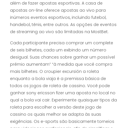
além de fazer apostas esportivas. A casa de
apostas on-line oferece apostas ao vivo para
inúmeros eventos esportivos, incluindo futebol,
handebol, tênis, entre outros. As opções de eventos
de streaming ao vivo são limitadas na MostBet.
Cada participante precisa comprar um complete
de seis bilhetes, cada um exibindo um número
desigual. Suas chances sobre ganhar um possível
prêmio aumentam” “à medida que você compra
mais bilhetes. O croupier excursión a roleta
enquanto a bola viaja é a premissa básica de
todos os jogos de roleta de cassino. Você pode
ganhar sony ericsson fizer uma aposta no local no
qual a bola vai cair. Experimente quaisquer tipos da
roleta para escolher a versão deste jogo de
cassino os quais melhor se adapta às suas
exigências. Os e-sports são basicamente torneios