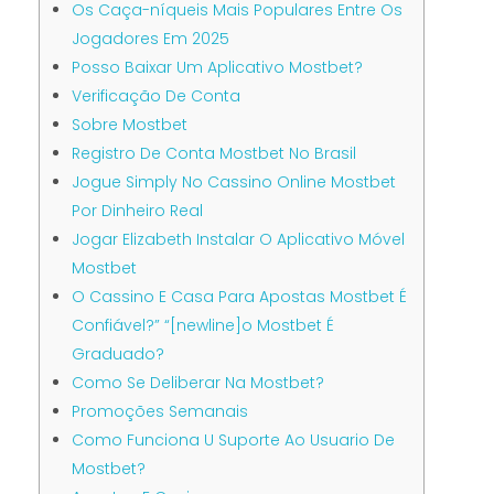
Os Caça-níqueis Mais Populares Entre Os
Jogadores Em 2025
Posso Baixar Um Aplicativo Mostbet?
Verificação De Conta
Sobre Mostbet
Registro De Conta Mostbet No Brasil
Jogue Simply No Cassino Online Mostbet
Por Dinheiro Real
Jogar Elizabeth Instalar O Aplicativo Móvel
Mostbet
O Cassino E Casa Para Apostas Mostbet É
Confiável?” “[newline]o Mostbet É
Graduado?
Como Se Deliberar Na Mostbet?
Promoções Semanais
Como Funciona U Suporte Ao Usuario De
Mostbet?