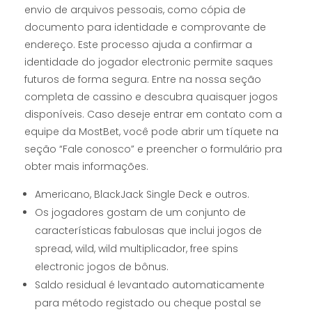
envio de arquivos pessoais, como cópia de
documento para identidade e comprovante de
endereço. Este processo ajuda a confirmar a
identidade do jogador electronic permite saques
futuros de forma segura. Entre na nossa seção
completa de cassino e descubra quaisquer jogos
disponíveis. Caso deseje entrar em contato com a
equipe da MostBet, você pode abrir um tíquete na
seção “Fale conosco” e preencher o formulário pra
obter mais informações.
Americano, BlackJack Single Deck e outros.
Os jogadores gostam de um conjunto de
características fabulosas que inclui jogos de
spread, wild, wild multiplicador, free spins
electronic jogos de bônus.
Saldo residual é levantado automaticamente
para método registado ou cheque postal se