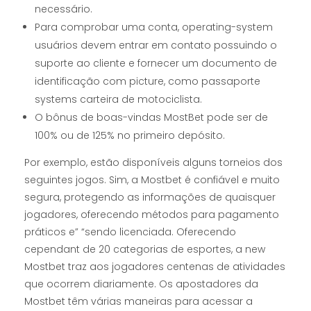
necessário.
Para comprobar uma conta, operating-system
usuários devem entrar em contato possuindo o
suporte ao cliente e fornecer um documento de
identificação com picture, como passaporte
systems carteira de motociclista.
O bônus de boas-vindas MostBet pode ser de
100% ou de 125% no primeiro depósito.
Por exemplo, estão disponíveis alguns torneios dos
seguintes jogos. Sim, a Mostbet é confiável e muito
segura, protegendo as informações de quaisquer
jogadores, oferecendo métodos para pagamento
práticos e” “sendo licenciada. Oferecendo
cependant de 20 categorias de esportes, a new
Mostbet traz aos jogadores centenas de atividades
que ocorrem diariamente. Os apostadores da
Mostbet têm várias maneiras para acessar a