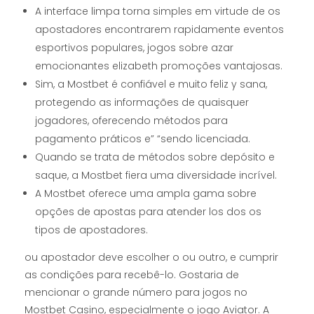
A interface limpa torna simples em virtude de os
apostadores encontrarem rapidamente eventos
esportivos populares, jogos sobre azar
emocionantes elizabeth promoções vantajosas.
Sim, a Mostbet é confiável e muito feliz y sana,
protegendo as informações de quaisquer
jogadores, oferecendo métodos para
pagamento práticos e” “sendo licenciada.
Quando se trata de métodos sobre depósito e
saque, a Mostbet fiera uma diversidade incrível.
A Mostbet oferece uma ampla gama sobre
opções de apostas para atender los dos os
tipos de apostadores.
ou apostador deve escolher o ou outro, e cumprir
as condições para recebê-lo. Gostaria de
mencionar o grande número para jogos no
Mostbet Casino, especialmente o jogo Aviator. A