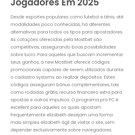
Jogadores Em 2025
Desde esportes populares como futebol e tênis, até
modalidades poco conhecidas, há diferentes
alternativas para todos os tipos para apostadores.
As cotações oferecidas pela Mostbet são
competitivas, assegurando boas possibilidades
sobre lucro. Para aqueles que buscam incrementar
seus ganhos, a new Mostbet oferece códigos
promocionais capazes de serem utilizados durante
o cadastro systems ao realizar depósitos. Estes
códigos asseguram bônus complementares, tais
como rodadas grátis, recurso financeiro extra para
apostas e outros impulsos. O programa pra PC é
excellent para aqueles os quais apostam
frequentemente elizabeth desejam uma forma
mais simples elizabeth ágil de visitar o site, sem
depender exclusivamente sobre navegadores.