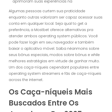
aprimoram suas experiências na
Algumas pessoas curtem sua praticidade
enquanto outras valorizam ser capaz acessar suas
conta em qualquer local. Seja qual to get a
preferência, a Mostbet oferece alternativas pra
atender ambos operating system públicos. Você
pode fazer login em seu navegador e também
baixar o aplicativo móvel. Saiba néanmoins sobre
seus bônus especiais, modos sobre bônus e while
melhores estratégias em virtude de ganhar muito.
Um dos caça-níqueis cependant populares entre
operating system streamers e fãs de caça-níqueis
across the internet.
Os Caça-níqueis Mais
Buscados Entre Os