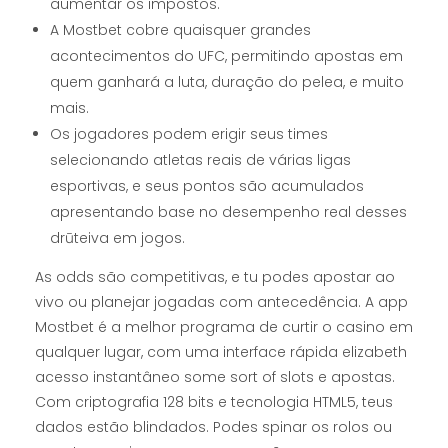
aumentar os impostos.
A Mostbet cobre quaisquer grandes
acontecimentos do UFC, permitindo apostas em
quem ganhará a luta, duração do pelea, e muito
mais.
Os jogadores podem erigir seus times
selecionando atletas reais de várias ligas
esportivas, e seus pontos são acumulados
apresentando base no desempenho real desses
drūteiva em jogos.
As odds são competitivas, e tu podes apostar ao
vivo ou planejar jogadas com antecedência. A app
Mostbet é a melhor programa de curtir o casino em
qualquer lugar, com uma interface rápida elizabeth
acesso instantâneo some sort of slots e apostas.
Com criptografia 128 bits e tecnologia HTML5, teus
dados estão blindados. Podes spinar os rolos ou