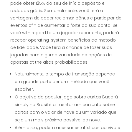
pode obter 125% do seu de início depósito e
rodadas grátis. Semanalmente, você terá a
vantagem de poder reclamar bônus e participar de
eventos afin de aumentar o forte da sua conta. Se
você with regard to um jogador recorrente, poderá
receber operating-system benefícios do metodo
de fidelidade. Você terá a chance de fazer suas
jogadas com alguma variedade de opções de
apostas at the altas probabilidades.
Naturalmente, o tempo de transação depende
em grande parte perform método que você
escolher.
O objetivo do popular jogo sobre cartas Bacará
simply no Brasil é alimentar um conjunto sobre
cartas com o valor de nove ou um variado que
seja um mais próximo possível de nove.
Além disto, podem acessar estatísticas ao vivo e