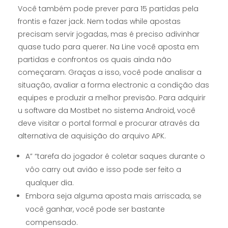
Você também pode prever para 15 partidas pela
frontis e fazer jack. Nem todas while apostas
precisam servir jogadas, mas é preciso adivinhar
quase tudo para querer. Na Line você aposta em
partidas e confrontos os quais ainda não
começaram. Graças a isso, você pode analisar a
situação, avaliar a forma electronic a condição das
equipes e produzir a melhor previsão. Para adquirir
u software da Mostbet no sistema Android, você
deve visitar o portal formal e procurar através da
alternativa de aquisição do arquivo APK.
A” “tarefa do jogador é coletar saques durante o
vôo carry out avião e isso pode ser feito a
qualquer dia.
Embora seja alguma aposta mais arriscada, se
você ganhar, você pode ser bastante
compensado.