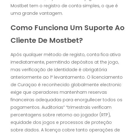
Mostbet tem o registro de conta simples, o que é
uma grande vantagem.
Como Funciona Um Suporte Ao
Cliente De Mostbet?
Após qualquer método de registo, conta fica ativa
imediatamente, permitindo depósitos at the jogo,
mas verificação de identidade é obrigatória
anteriormente ao 1º levantamento. O licenciamento
de Curaçao é reconhecido globalmente electronic
exige que operadores mantenham reservas
financeiras adequadas para enorgullecer todos os
pagamentos. Auditorias” “trimestrais verificam
percentagens sobre retorno ao jogador (RTP),
equidade dos jogos e processos de proteção
sobre dados. A licença cobre tanto operações de