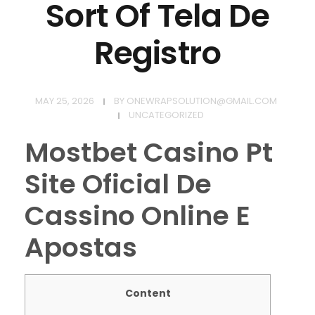
Sort Of Tela De
Registro
MAY 25, 2026
BY
ONEWRAPSOLUTION@GMAIL.COM
UNCATEGORIZED
Mostbet Casino Pt
Site Oficial De
Cassino Online E
Apostas
Content