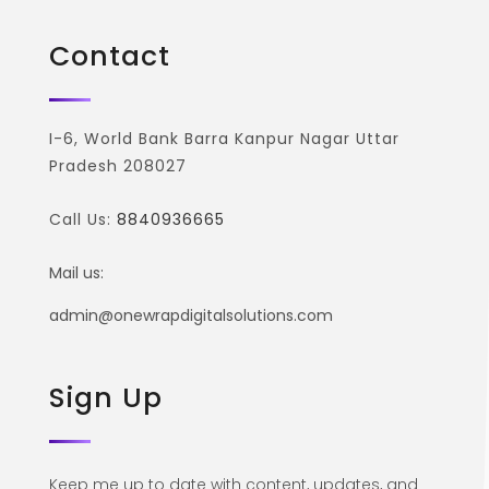
Contact
I-6, World Bank Barra Kanpur Nagar Uttar
Pradesh 208027
Call Us:
8840936665
Mail us:
admin@onewrapdigitalsolutions.com
Sign Up
Keep me up to date with content, updates, and