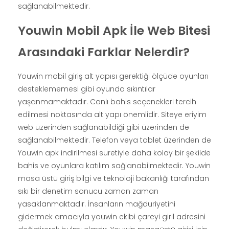
sağlanabilmektedir.
Youwin Mobil Apk İle Web Bitesi
Arasındaki Farklar Nelerdir?
Youwin mobil giriş alt yapısı gerektiği ölçüde oyunları
desteklememesi gibi oyunda sıkıntılar
yaşanmamaktadır. Canlı bahis seçenekleri tercih
edilmesi noktasında alt yapı önemlidir. Siteye eriyim
web üzerinden sağlanabildiği gibi üzerinden de
sağlanabilmektedir. Telefon veya tablet üzerinden de
Youwin apk indirilmesi suretiyle daha kolay bir şekilde
bahis ve oyunlara katılım sağlanabilmektedir. Youwin
masa üstü giriş bilgi ve teknoloji bakanlığı tarafından
sıkı bir denetim sonucu zaman zaman
yasaklanmaktadır. İnsanların mağduriyetini
gidermek amacıyla youwin ekibi çareyi giril adresini