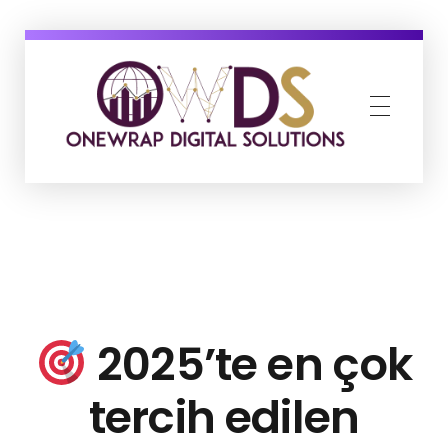
OneWrap Digital Solutions
Best Digital Marketing Agency in Kanpur
2025’te en çok
tercih edilen