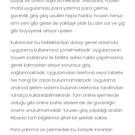
büyük bir önem teşkil etmektedir. Websitesi, Youwin
mobil uygulaması, para yatırma para çekme,
güvenlik, giriş çıkış usulleri hepsi harika. Youwin henüz
ismi yeni gibi gelse de yaklaşık yıldır bu site var ve çığ
gibi büyüyerek artıyor üyeleri.
Kullanıcılar bu farklılıklardan dolayı genel anlamda
uygulama kullanımına yönelmektedir. Uygulamanın
Youwin indirilmesi ile birlikte adres takibi yapılmasına
gerek kalmadan siteye sorunsuz giriş
sağlanmaktadır. Uygulamanın telefona veya tablete
her hangi bir zararı bulunmamaktadır. Uygulama
android işletim sistemi bulunan telefonlar tarafından
rahatça kullanılabilmektedir. Tüm online işlemlerde
olduğu gibi online bahis sitelerinde de güvenliğin
önemi unutulmamalıdır. Youwın giriş yapıldığı andan
itibaren tüm bilgilerinizi şifreli bir şekilde saklar.
Para yatırma ve çekmedeki bu kolaylık insanları