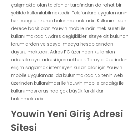
çalışmakta olan telefonlar tarafından da rahat bir
şekilde kullanılabilmektedir. Telefonlara uygulamanın
her hangi bir zararı bulunmamaktadır. Kullanımı son
derece basit olan Youwin mobile indirilmek sureti ile
kullanılmaktadır. Adres değişiklikleri siteye ait bulunan
forumlardan ve sosyal medya hesaplarından
duyurulmaktadır. Adres PC üzerinden kullanılan
adres ile aynı adresi içermektedir. Tarayıcı üzerinden
erişim sağlamak istemeyen kullanıcılar için Youwin
mobile uygulaması da bulunmaktadır. Sitenin web
üzerinden kullanılması ile Youwin mobile aracılığı ile
kullanılması arasında çok büyük farklılıklar
bulunmaktadır.
Youwin Yeni Giriş Adresi
Sitesi