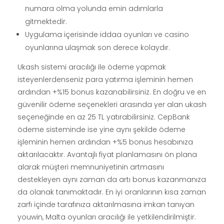
numara olma yolunda emin adımlarla
gitmektedir.
Uygulama içerisinde iddaa oyunları ve casino
oyunlarına ulaşmak son derece kolaydır.
Ukash sistemi aracılığı ile ödeme yapmak
isteyenlerdenseniz para yatırma işleminin hemen
ardından +%15 bonus kazanabilirsiniz. En doğru ve en
güvenilir ödeme seçenekleri arasında yer alan ukash
seçeneğinde en az 25 TL yatırabilirsiniz. CepBank
ödeme sisteminde ise yine aynı şekilde ödeme
işleminin hemen ardından +%5 bonus hesabınıza
aktarılacaktır. Avantajlı fiyat planlamasını ön plana
alarak müşteri memnuniyetinin artmasını
destekleyen aynı zaman da artı bonus kazanmanıza
da olanak tanımaktadır. En iyi oranlarının kısa zaman
zarfı içinde tarafınıza aktarılmasına imkan tanıyan
youwin, Malta oyunları aracılığı ile yetkilendirilmiştir.